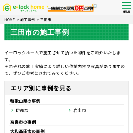
Skip
tog
nav
to
MENU
main
HOME
>
施工事例
>
三田市
content
三田市の施工事例
イーロックホームで施工させて頂いた物件をご紹介いたしま
す。
それぞれの施工実績により詳しい作業内容や写真がありますの
で、ぜひご参考にされてみてください。
エリア別に事例を見る
和歌山県
伊都郡
岩出市
奈良市
大和高田市