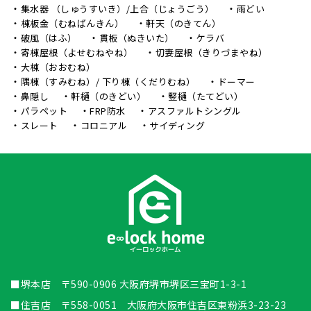
集水器 （しゅうすいき）/上合（じょうごう）
雨どい
棟板金（むねばんきん）
軒天（のきてん）
破風（はふ）
貫板（ぬきいた）
ケラバ
寄棟屋根（よせむねやね）
切妻屋根（きりづまやね）
大棟（おおむね）
隅棟（すみむね）/ 下り棟（くだりむね）
ドーマー
鼻隠し
軒樋（のきどい）
竪樋（たてどい）
パラペット
FRP防水
アスファルトシングル
スレート
コロニアル
サイディング
■堺本店 〒590-0906 大阪府堺市堺区三宝町1-3-1
■住吉店 〒558-0051 大阪府大阪市住吉区東粉浜3-23-23