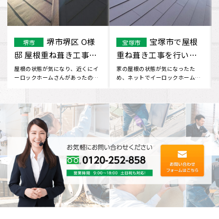
京都市
加古郡
その他のエリア
その他のエリア
北区で屋根塗装工事を
で屋根重ね葺き工事を
行いました
行いました。
長年住んできた自宅の屋根の見栄
屋根の状態が気になり、近くにイ
えが気になり インターネットで調
ーロックホームさんがあったので
べていたところ、イーロックホ
行ってみました。 現状をお伝え
ー･･･
し･･･