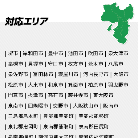
堺市
岸和田市
豊中市
池田市
吹田市
泉大津市
高槻市
貝塚市
守口市
枚方市
茨木市
八尾市
泉佐野市
富田林市
寝屋川市
河内長野市
大阪市
松原市
大東市
和泉市
箕面市
柏原市
羽曳野市
門真市
摂津市
高石市
藤井寺市
東大阪市
泉南市
四條畷市
交野市
大阪狭山市
阪南市
三島郡島本町
豊能郡豊能町
豊能郡能勢町
泉北郡忠岡町
泉南郡熊取町
泉南郡田尻町
泉南郡岬町
南河内郡太子町
南河内郡河南町