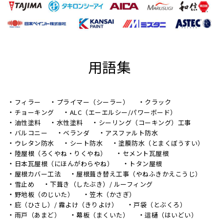
用語集
フィラー
プライマー（シーラー）
クラック
チョーキング
ALC（エーエルシー/パワーボード）
油性塗料
水性塗料
シーリング（コーキング）工事
バルコニー
ベランダ
アスファルト防水
ウレタン防水
シート防水
塗膜防水（とまくぼうすい）
陸屋根（ろくやね・りくやね）
セメント瓦屋根
日本瓦屋根（にほんがわらやね）
トタン屋根
屋根カバー工法
屋根葺き替え工事（やねふきかえこうじ）
雪止め
下葺き（したぶき）/ ルーフィング
野地板（のじいた）
笠木（かさぎ）
庇（ひさし）/ 霧よけ（きりよけ）
戸袋（とぶくろ）
雨戸（あまど）
幕板（まくいた）
這樋（はいどい）