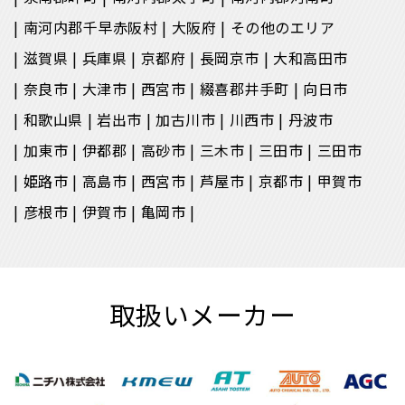
南河内郡千早赤阪村
大阪府
その他のエリア
滋賀県
兵庫県
京都府
長岡京市
大和高田市
奈良市
大津市
西宮市
綴喜郡井手町
向日市
和歌山県
岩出市
加古川市
川西市
丹波市
加東市
伊都郡
高砂市
三木市
三田市
三田市
姫路市
高島市
西宮市
芦屋市
京都市
甲賀市
彦根市
伊賀市
亀岡市
取扱いメーカー