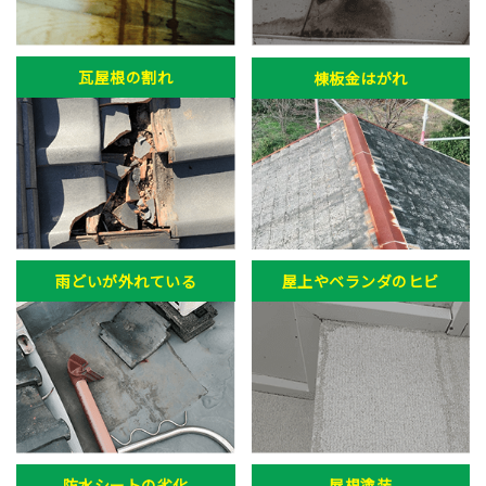
瓦屋根の割れ
棟板金はがれ
雨どいが外れている
屋上やベランダのヒビ
防水シートの劣化
屋根塗装