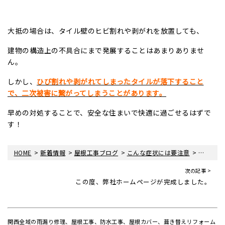
大抵の場合は、タイル壁のヒビ割れや剥がれを放置しても、
建物の構造上の不具合にまで発展することはあまりありませ
ん。
しかし、
ひび割れや剥がれてしまったタイルが落下すること
で、二次被害に繋がってしまうことがあります。
早めの対処することで、安全な住まいで快適に過ごせるはずで
す！
>
>
>
>
HOME
新着情報
屋根工事ブログ
こんな症状には要注意
外壁タイ
次の記事 >
この度、弊社ホームページが完成しました。
関西全域の雨漏り修理、屋根工事、防水工事、屋根カバー、葺き替えリフォーム