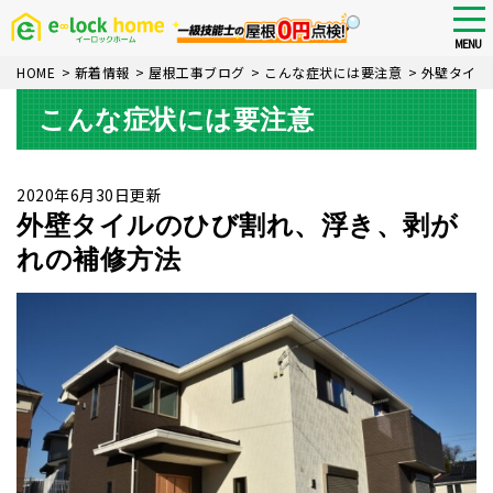
Skip
tog
nav
to
MENU
main
HOME
>
新着情報
>
屋根工事ブログ
>
こんな症状には要注意
>
外壁タイル
content
こんな症状には要注意
2020年6月30日更新
外壁タイルのひび割れ、浮き、剥が
れの補修方法