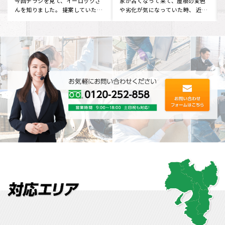
ました。
ました。
今回チラシを見て、イーロックさ
家が古くなって来て、屋根の変色
んを知りました。 提案していただ
や劣化が気になっていた時、 近所
･
いた内容や価格にも満足できた
の方にイーロックホームさんを
の･･･
教･･･