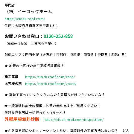
専門店
（株）イーロックホーム
https://elock-roof.com/
住所：大阪府堺市堺区三宝町1-3-1
お問い合わせ窓口：
0120-252-858
（9:00～18:00 土日祝も営業中）
対応エリア：関西全域（大阪府｜京都府｜兵庫県｜滋賀県｜奈良県｜和歌山県）
★ 地元のお客様の施工実績多数掲載！
施工実績
https://elock-roof.com/case/
お客様の声
https://elock-roof.com/voice/
★ 塗装工事っていくらくらいなの？見積りだけでもいいのかな？
➡一級塗装技能士の屋根、外壁の無料点検をご利用ください！
無理な営業等は一切行っておりません！
外壁屋根無料診断
https://elock-roof.com/inspection/
★色を塗る前にシミュレーションしたい、塗装以外の工事方法はないの？ どん