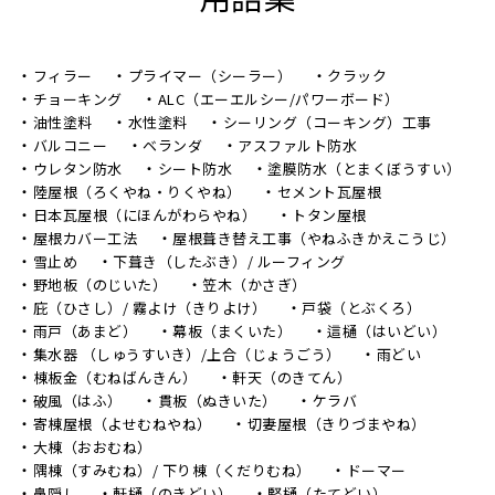
フィラー
プライマー（シーラー）
クラック
チョーキング
ALC（エーエルシー/パワーボード）
油性塗料
水性塗料
シーリング（コーキング）工事
バルコニー
ベランダ
アスファルト防水
ウレタン防水
シート防水
塗膜防水（とまくぼうすい）
陸屋根（ろくやね・りくやね）
セメント瓦屋根
日本瓦屋根（にほんがわらやね）
トタン屋根
屋根カバー工法
屋根葺き替え工事（やねふきかえこうじ）
雪止め
下葺き（したぶき）/ ルーフィング
野地板（のじいた）
笠木（かさぎ）
庇（ひさし）/ 霧よけ（きりよけ）
戸袋（とぶくろ）
雨戸（あまど）
幕板（まくいた）
這樋（はいどい）
集水器 （しゅうすいき）/上合（じょうごう）
雨どい
棟板金（むねばんきん）
軒天（のきてん）
破風（はふ）
貫板（ぬきいた）
ケラバ
寄棟屋根（よせむねやね）
切妻屋根（きりづまやね）
大棟（おおむね）
隅棟（すみむね）/ 下り棟（くだりむね）
ドーマー
鼻隠し
軒樋（のきどい）
竪樋（たてどい）