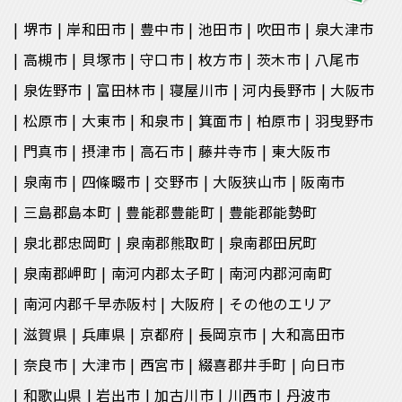
堺市
岸和田市
豊中市
池田市
吹田市
泉大津市
高槻市
貝塚市
守口市
枚方市
茨木市
八尾市
泉佐野市
富田林市
寝屋川市
河内長野市
大阪市
松原市
大東市
和泉市
箕面市
柏原市
羽曳野市
門真市
摂津市
高石市
藤井寺市
東大阪市
泉南市
四條畷市
交野市
大阪狭山市
阪南市
三島郡島本町
豊能郡豊能町
豊能郡能勢町
泉北郡忠岡町
泉南郡熊取町
泉南郡田尻町
泉南郡岬町
南河内郡太子町
南河内郡河南町
南河内郡千早赤阪村
大阪府
その他のエリア
滋賀県
兵庫県
京都府
長岡京市
大和高田市
奈良市
大津市
西宮市
綴喜郡井手町
向日市
和歌山県
岩出市
加古川市
川西市
丹波市