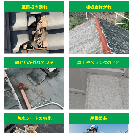
瓦屋根の割れ
棟板金はがれ
雨どいが外れている
屋上やベランダのヒビ
防水シートの劣化
屋根塗装