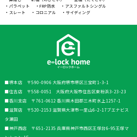
パラペット
FRP防水
アスファルトシングル
スレート
コロニアル
サイディング
■堺本店 〒590-0906 大阪府堺市堺区三宝町1-3-1
■住吉店 〒558-0051 大阪府大阪市住吉区東粉浜3-23-23
■香川支店 〒761-0612 香川県木田郡三木町氷上1257-1
■滋賀店 〒520-2153 滋賀県大津市一里山6-2-17ブエナビス
タ瀬田
■神戸西店 〒651-2135 兵庫県神戸市西区王塚台6-95王塚マ