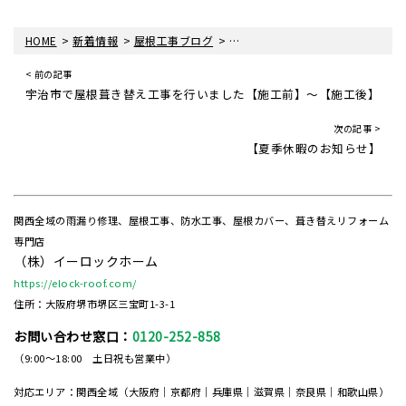
>
>
>
HOME
新着情報
屋根工事ブログ
西宮市で屋根塗装工事を行いまし
< 前の記事
宇治市で屋根葺き替え工事を行いました【施工前】～【施工後】
次の記事 >
【夏季休暇のお知らせ】
関西全域の雨漏り修理、屋根工事、防水工事、屋根カバー、葺き替えリフォーム
専門店
（株）イーロックホーム
https://elock-roof.com/
住所：大阪府堺市堺区三宝町1-3-1
お問い合わせ窓口：
0120-252-858
（9:00～18:00 土日祝も営業中）
対応エリア：関西全域（大阪府｜京都府｜兵庫県｜滋賀県｜奈良県｜和歌山県）