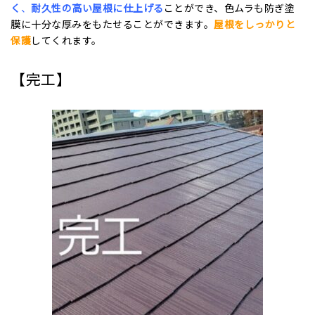
く
、
耐久性の高い屋根に仕上げる
ことができ、
色ムラも防ぎ
塗
膜に十分な厚みをもたせることができます。
屋根をしっかりと
保護
してくれます。
【完工】