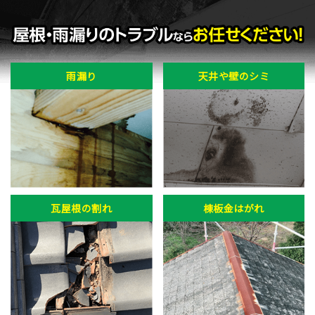
雨漏り
天井や壁のシミ
瓦屋根の割れ
棟板金はがれ