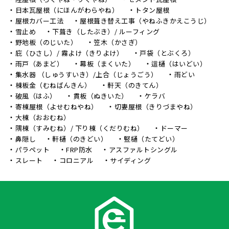
日本瓦屋根（にほんがわらやね）
トタン屋根
屋根カバー工法
屋根葺き替え工事（やねふきかえこうじ）
雪止め
下葺き（したぶき）/ ルーフィング
野地板（のじいた）
笠木（かさぎ）
庇（ひさし）/ 霧よけ（きりよけ）
戸袋（とぶくろ）
雨戸（あまど）
幕板（まくいた）
這樋（はいどい）
集水器 （しゅうすいき）/上合（じょうごう）
雨どい
棟板金（むねばんきん）
軒天（のきてん）
破風（はふ）
貫板（ぬきいた）
ケラバ
寄棟屋根（よせむねやね）
切妻屋根（きりづまやね）
大棟（おおむね）
隅棟（すみむね）/ 下り棟（くだりむね）
ドーマー
鼻隠し
軒樋（のきどい）
竪樋（たてどい）
パラペット
FRP防水
アスファルトシングル
スレート
コロニアル
サイディング