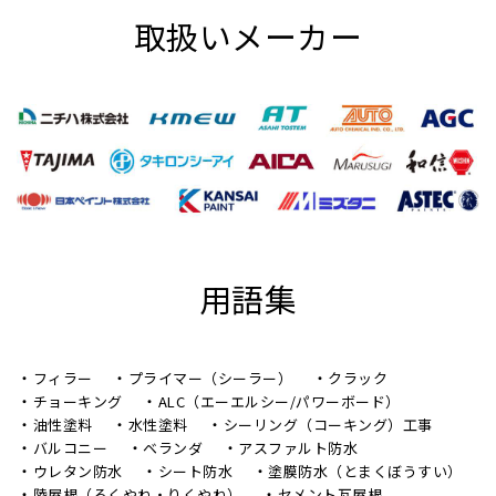
取扱いメーカー
用語集
フィラー
プライマー（シーラー）
クラック
チョーキング
ALC（エーエルシー/パワーボード）
油性塗料
水性塗料
シーリング（コーキング）工事
バルコニー
ベランダ
アスファルト防水
ウレタン防水
シート防水
塗膜防水（とまくぼうすい）
陸屋根（ろくやね・りくやね）
セメント瓦屋根