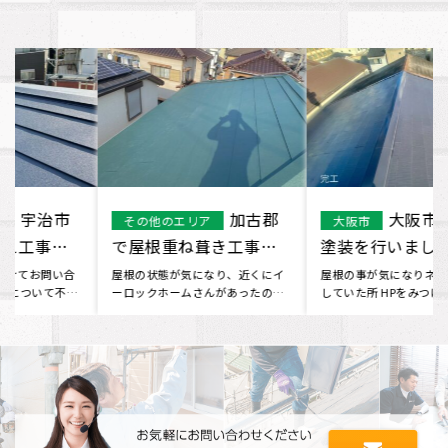
加古郡
大阪市で屋根
その他のエリア
大阪市
で屋根重ね葺き工事を
塗装を行いました。
行いました。
屋根の状態が気になり、近くにイ
屋根の事が気になりネットで検索
ーロックホームさんがあったので
していた所 HPをみつけて問い合わ
行ってみました。 現状をお伝え
せをしました。 無料で見積り･･･
し･･･