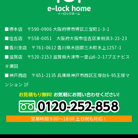
■堺本店 〒590-0906 大阪府堺市堺区三宝町1-3-1
■住吉店 〒558-0051 大阪府大阪市住吉区東粉浜3-23-23
■香川支店 〒761-0612 香川県木田郡三木町氷上1257-1
■滋賀店 〒520-2153 滋賀県大津市一里山6-2-17ブエナビス
タ瀬田
■神戸西店 〒651-2135 兵庫県神戸市西区王塚台6-95王塚マ
ンション 1F
営業時間 9:00～18:00 土日祝も対応！