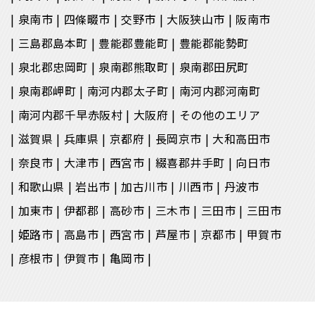
泉南市
四條畷市
交野市
大阪狭山市
阪南市
三島郡島本町
豊能郡豊能町
豊能郡能勢町
泉北郡忠岡町
泉南郡熊取町
泉南郡田尻町
泉南郡岬町
南河内郡太子町
南河内郡河南町
南河内郡千早赤阪村
大阪府
その他のエリア
滋賀県
兵庫県
京都府
長岡京市
大和高田市
奈良市
大津市
西宮市
綴喜郡井手町
向日市
和歌山県
岩出市
加古川市
川西市
丹波市
加東市
伊都郡
高砂市
三木市
三田市
三田市
姫路市
高島市
西宮市
芦屋市
京都市
甲賀市
彦根市
伊賀市
亀岡市