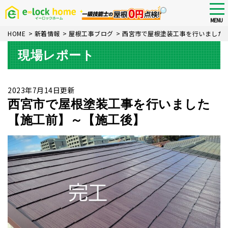
Skip
tog
nav
to
MENU
main
HOME
>
新着情報
>
屋根工事ブログ
>
西宮市で屋根塗装工事を行いました
content
現場レポート
2023年7月14日更新
西宮市で屋根塗装工事を行いました
【施工前】～【施工後】