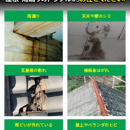
雨漏り
天井や壁のシミ
瓦屋根の割れ
棟板金はがれ
雨どいが外れている
屋上やベランダのヒビ