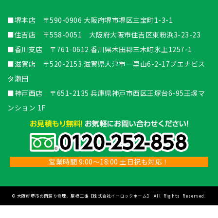
■堺本店 〒590-0906 大阪府堺市堺区三宝町1-3-1
■住吉店 〒558-0051 大阪府大阪市住吉区東粉浜3-23-23
■香川支店 〒761-0612 香川県木田郡三木町氷上1257-1
■滋賀店 〒520-2153 滋賀県大津市一里山6-2-17ブエナビス
タ瀬田
■神戸西店 〒651-2135 兵庫県神戸市西区王塚台6-95王塚マ
ンション 1F
営業時間 9:00～18:00 土日祝も対応！
©
大阪府堺市の雨漏り修理、屋根工事【株式会社イーロックホーム】
All Rights Reserved.