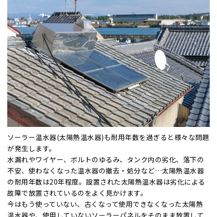
ソーラー温水器(太陽熱温水器)も耐用年数を過ぎると様々な問題
が発⽣します。
水漏れやワイヤー、ボルトのゆるみ、タンク内の劣化、落下の
不安、使わなくなった温水器の撤去・処分など…太陽熱温水器
の耐⽤年数は20年程度。設置された太陽熱温水器は劣化による
故障で放置されているのをよく⾒かけます。
今はもう使っていない、古くなって使⽤できなくなった太陽熱
温水器や、使⽤していないソーラーパネルをそのまま放置して