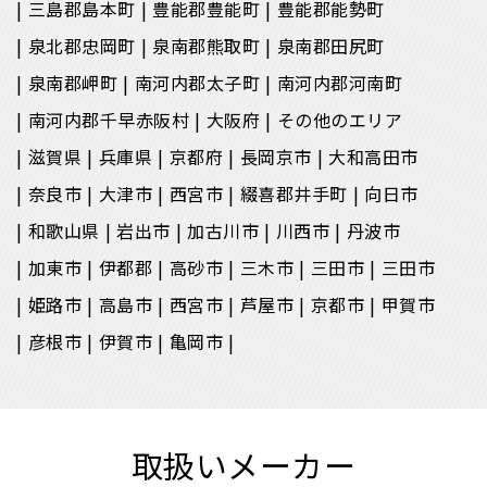
三島郡島本町
豊能郡豊能町
豊能郡能勢町
泉北郡忠岡町
泉南郡熊取町
泉南郡田尻町
泉南郡岬町
南河内郡太子町
南河内郡河南町
南河内郡千早赤阪村
大阪府
その他のエリア
滋賀県
兵庫県
京都府
長岡京市
大和高田市
奈良市
大津市
西宮市
綴喜郡井手町
向日市
和歌山県
岩出市
加古川市
川西市
丹波市
加東市
伊都郡
高砂市
三木市
三田市
三田市
姫路市
高島市
西宮市
芦屋市
京都市
甲賀市
彦根市
伊賀市
亀岡市
取扱いメーカー