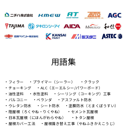
用語集
フィラー
プライマー（シーラー）
クラック
チョーキング
ALC（エーエルシー/パワーボード）
油性塗料
水性塗料
シーリング（コーキング）工事
バルコニー
ベランダ
アスファルト防水
ウレタン防水
シート防水
塗膜防水（とまくぼうすい）
陸屋根（ろくやね・りくやね）
セメント瓦屋根
日本瓦屋根（にほんがわらやね）
トタン屋根
屋根カバー工法
屋根葺き替え工事（やねふきかえこうじ）