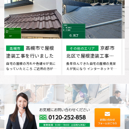
長岡京市で屋
西宮市
京都府
その他のエリア
根重ね葺き工事を行い
で屋根塗装工事を行い
ました。
ました
屋根の変色や劣化が気になってネ
屋根の汚れや色味が気になってい
ットで調べてみると イーロックホ
たところ、ご近所さんからイーロ
ームさんが出てきました。 口
ックホームさんを教えてもらいま
コ･･･
し･･･