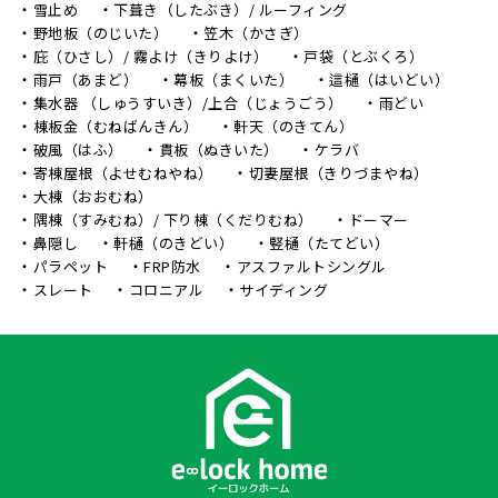
雪止め
下葺き（したぶき）/ ルーフィング
野地板（のじいた）
笠木（かさぎ）
庇（ひさし）/ 霧よけ（きりよけ）
戸袋（とぶくろ）
雨戸（あまど）
幕板（まくいた）
這樋（はいどい）
集水器 （しゅうすいき）/上合（じょうごう）
雨どい
棟板金（むねばんきん）
軒天（のきてん）
破風（はふ）
貫板（ぬきいた）
ケラバ
寄棟屋根（よせむねやね）
切妻屋根（きりづまやね）
大棟（おおむね）
隅棟（すみむね）/ 下り棟（くだりむね）
ドーマー
鼻隠し
軒樋（のきどい）
竪樋（たてどい）
パラペット
FRP防水
アスファルトシングル
スレート
コロニアル
サイディング