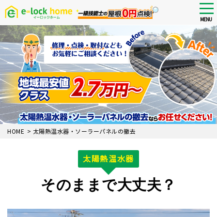
tog
nav
MENU
Skip
to
main
content
HOME
>
太陽熱温水器・ソーラーパネルの撤去
太陽熱温水器
そのままで大丈夫？