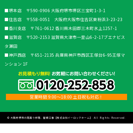
■堺本店 〒590-0906 大阪府堺市堺区三宝町1-3-1
■住吉店 〒558-0051 大阪府大阪市住吉区東粉浜3-23-23
■香川支店 〒761-0612 香川県木田郡三木町氷上1257-1
■滋賀店 〒520-2153 滋賀県大津市一里山6-2-17ブエナビス
タ瀬田
■神戸西店 〒651-2135 兵庫県神戸市西区王塚台6-95王塚マ
ンション 1F
営業時間 9:00～18:00 土日祝も対応！
©
大阪府堺市の雨漏り修理、屋根工事【株式会社イーロックホーム】
All Rights Reserved.