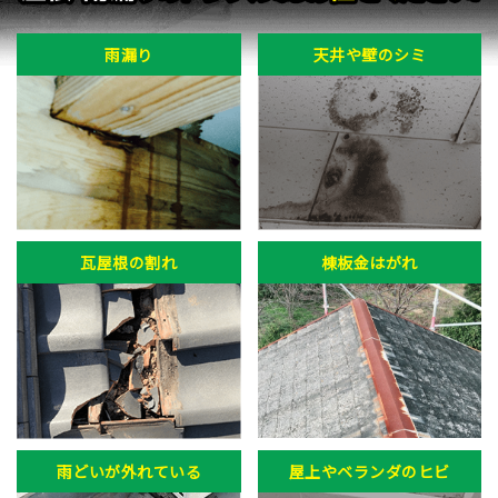
雨漏り
天井や壁のシミ
瓦屋根の割れ
棟板金はがれ
雨どいが外れている
屋上やベランダのヒビ