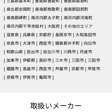
三島郡島本町
豊能郡豊能町
豊能郡能勢町
泉北郡忠岡町
泉南郡熊取町
泉南郡田尻町
泉南郡岬町
南河内郡太子町
南河内郡河南町
南河内郡千早赤阪村
大阪府
その他のエリア
滋賀県
兵庫県
京都府
長岡京市
大和高田市
奈良市
大津市
西宮市
綴喜郡井手町
向日市
和歌山県
岩出市
加古川市
川西市
丹波市
加東市
伊都郡
高砂市
三木市
三田市
三田市
姫路市
高島市
西宮市
芦屋市
京都市
甲賀市
彦根市
伊賀市
亀岡市
取扱いメーカー