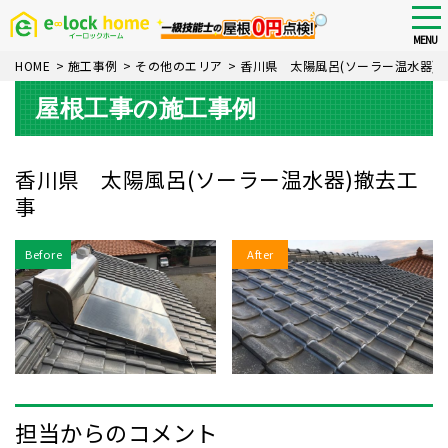
Skip
tog
nav
to
MENU
main
HOME
>
施工事例
>
その他のエリア
>
香川県 太陽風呂(ソーラー温水器)
content
屋根工事の施工事例
香川県 太陽風呂(ソーラー温水器)撤去工
事
Before
After
担当からのコメント