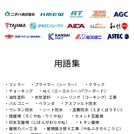
用語集
フィラー
プライマー（シーラー）
クラック
チョーキング
ALC（エーエルシー/パワーボード）
油性塗料
水性塗料
シーリング（コーキング）工事
バルコニー
ベランダ
アスファルト防水
ウレタン防水
シート防水
塗膜防水（とまくぼうすい）
陸屋根（ろくやね・りくやね）
セメント瓦屋根
日本瓦屋根（にほんがわらやね）
トタン屋根
屋根カバー工法
屋根葺き替え工事（やねふきかえこうじ）