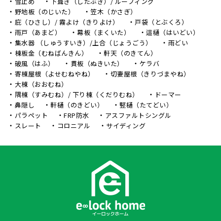
雪止め
下葺き（したぶき）/ ルーフィング
野地板（のじいた）
笠木（かさぎ）
庇（ひさし）/ 霧よけ（きりよけ）
戸袋（とぶくろ）
雨戸（あまど）
幕板（まくいた）
這樋（はいどい）
集水器 （しゅうすいき）/上合（じょうごう）
雨どい
棟板金（むねばんきん）
軒天（のきてん）
破風（はふ）
貫板（ぬきいた）
ケラバ
寄棟屋根（よせむねやね）
切妻屋根（きりづまやね）
大棟（おおむね）
隅棟（すみむね）/ 下り棟（くだりむね）
ドーマー
鼻隠し
軒樋（のきどい）
竪樋（たてどい）
パラペット
FRP防水
アスファルトシングル
スレート
コロニアル
サイディング