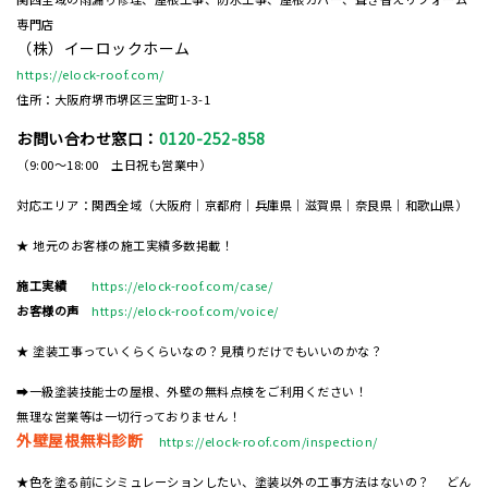
専門店
（株）イーロックホーム
https://elock-roof.com/
住所：大阪府堺市堺区三宝町1-3-1
お問い合わせ窓口：
0120-252-858
（9:00～18:00 土日祝も営業中）
対応エリア：関西全域（大阪府｜京都府｜兵庫県｜滋賀県｜奈良県｜和歌山県）
★ 地元のお客様の施工実績多数掲載！
施工実績
https://elock-roof.com/case/
お客様の声
https://elock-roof.com/voice/
★ 塗装工事っていくらくらいなの？見積りだけでもいいのかな？
➡一級塗装技能士の屋根、外壁の無料点検をご利用ください！
無理な営業等は一切行っておりません！
外壁屋根無料診断
https://elock-roof.com/inspection/
★色を塗る前にシミュレーションしたい、塗装以外の工事方法はないの？ どん