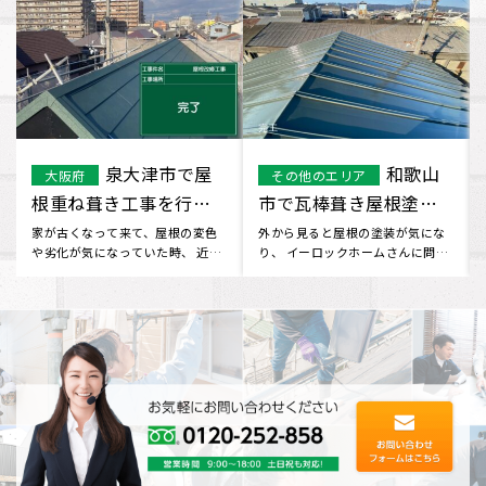
泉大津市で屋
和歌山
大阪府
その他のエリア
根重ね葺き工事を行い
市で瓦棒葺き屋根塗装
ました。
工事を行いました
家が古くなって来て、屋根の変色
外から見ると屋根の塗装が気にな
や劣化が気になっていた時、 近所
り、 イーロックホームさんに問い
の方にイーロックホームさんを
合わせました。 無料で見積り
教･･･
し･･･