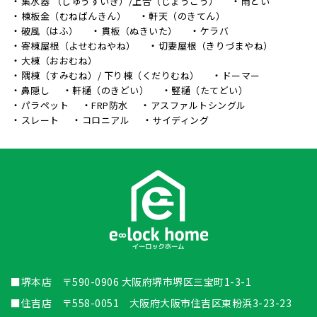
集水器 （しゅうすいき）/上合（じょうごう）
雨どい
棟板金（むねばんきん）
軒天（のきてん）
破風（はふ）
貫板（ぬきいた）
ケラバ
寄棟屋根（よせむねやね）
切妻屋根（きりづまやね）
大棟（おおむね）
隅棟（すみむね）/ 下り棟（くだりむね）
ドーマー
鼻隠し
軒樋（のきどい）
竪樋（たてどい）
パラペット
FRP防水
アスファルトシングル
スレート
コロニアル
サイディング
■堺本店 〒590-0906 大阪府堺市堺区三宝町1-3-1
■住吉店 〒558-0051 大阪府大阪市住吉区東粉浜3-23-23