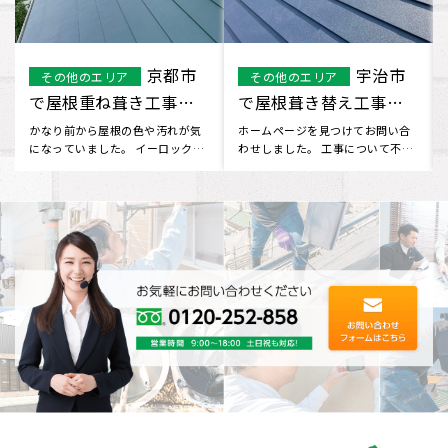
和歌山
五條市
その他のエリア
その他のエリア
市で屋根葺き替え工事
で屋根塗装補修工事を
を行いました。
行いました
屋根の事は以前から気になってい
ホームページを見て、問い合わせ
ましたが、どこに問い合わせてい
をしました。 無料で見積りをしに
いかわからず…ネットを検索して
来ていただけるということだっ
い･･･
た･･･