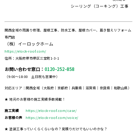
シーリング（コーキング）工事
関西全域の雨漏り修理、屋根工事、防水工事、屋根カバー、葺き替えリフォーム
専門店
（株）イーロックホーム
https://elock-roof.com/
住所：大阪府堺市堺区三宝町1-3-1
お問い合わせ窓口：
0120-252-858
（9:00～18:00 土日祝も営業中）
対応エリア：関西全域（大阪府｜京都府｜兵庫県｜滋賀県｜奈良県｜和歌山県）
★ 地元のお客様の施工実績多数掲載！
施工実績
https://elock-roof.com/case/
お客様の声
https://elock-roof.com/voice/
★ 塗装工事っていくらくらいなの？見積りだけでもいいのかな？