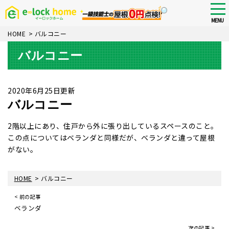
Skip
tog
nav
to
MENU
main
HOME
>
バルコニー
content
バルコニー
2020年6月25日更新
バルコニー
2階以上にあり、住戸から外に張り出しているスペースのこと。
この点についてはベランダと同様だが、ベランダと違って屋根
がない。
>
HOME
バルコニー
< 前の記事
ベランダ
次の記事 >