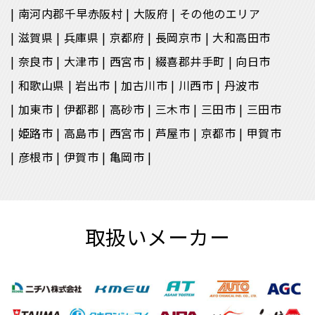
南河内郡千早赤阪村
大阪府
その他のエリア
滋賀県
兵庫県
京都府
長岡京市
大和高田市
奈良市
大津市
西宮市
綴喜郡井手町
向日市
和歌山県
岩出市
加古川市
川西市
丹波市
加東市
伊都郡
高砂市
三木市
三田市
三田市
姫路市
高島市
西宮市
芦屋市
京都市
甲賀市
彦根市
伊賀市
亀岡市
取扱いメーカー