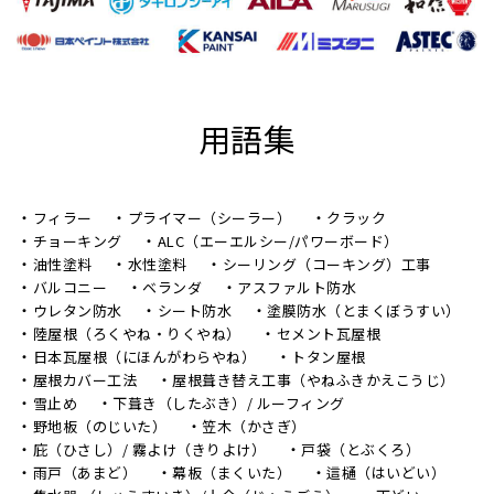
用語集
フィラー
プライマー（シーラー）
クラック
チョーキング
ALC（エーエルシー/パワーボード）
油性塗料
水性塗料
シーリング（コーキング）工事
バルコニー
ベランダ
アスファルト防水
ウレタン防水
シート防水
塗膜防水（とまくぼうすい）
陸屋根（ろくやね・りくやね）
セメント瓦屋根
日本瓦屋根（にほんがわらやね）
トタン屋根
屋根カバー工法
屋根葺き替え工事（やねふきかえこうじ）
雪止め
下葺き（したぶき）/ ルーフィング
野地板（のじいた）
笠木（かさぎ）
庇（ひさし）/ 霧よけ（きりよけ）
戸袋（とぶくろ）
雨戸（あまど）
幕板（まくいた）
這樋（はいどい）