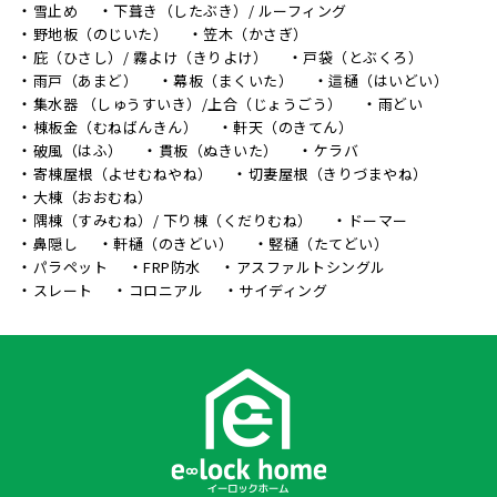
雪止め
下葺き（したぶき）/ ルーフィング
野地板（のじいた）
笠木（かさぎ）
庇（ひさし）/ 霧よけ（きりよけ）
戸袋（とぶくろ）
雨戸（あまど）
幕板（まくいた）
這樋（はいどい）
集水器 （しゅうすいき）/上合（じょうごう）
雨どい
棟板金（むねばんきん）
軒天（のきてん）
破風（はふ）
貫板（ぬきいた）
ケラバ
寄棟屋根（よせむねやね）
切妻屋根（きりづまやね）
大棟（おおむね）
隅棟（すみむね）/ 下り棟（くだりむね）
ドーマー
鼻隠し
軒樋（のきどい）
竪樋（たてどい）
パラペット
FRP防水
アスファルトシングル
スレート
コロニアル
サイディング