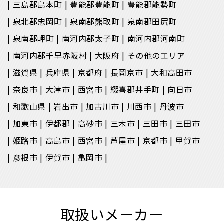
三島郡島本町
豊能郡豊能町
豊能郡能勢町
泉北郡忠岡町
泉南郡熊取町
泉南郡田尻町
泉南郡岬町
南河内郡太子町
南河内郡河南町
南河内郡千早赤阪村
大阪府
その他のエリア
滋賀県
兵庫県
京都府
長岡京市
大和高田市
奈良市
大津市
西宮市
綴喜郡井手町
向日市
和歌山県
岩出市
加古川市
川西市
丹波市
加東市
伊都郡
高砂市
三木市
三田市
三田市
姫路市
高島市
西宮市
芦屋市
京都市
甲賀市
彦根市
伊賀市
亀岡市
取扱いメーカー