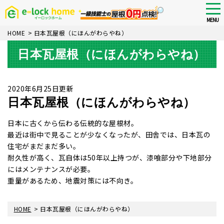
Skip
tog
nav
to
MENU
main
HOME
>
日本瓦屋根（にほんがわらやね）
content
日本瓦屋根（にほんがわらやね）
2020年6月25日更新
日本瓦屋根（にほんがわらやね）
日本に古くから伝わる伝統的な屋根材。
最近は街中で見ることが少なくなったが、田舎では、日本瓦の
住宅がまだまだ多い。
耐久性が高く、瓦自体は50年以上持つが、漆喰部分や下地部分
にはメンテナンスが必要。
重量があるため、地震対策には不向き。
>
HOME
日本瓦屋根（にほんがわらやね）