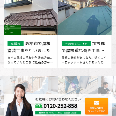
郡
宇治市
堺市堺区 O様
その他のエリア
堺市
で屋根葺き替え工事を
邸 屋根重ね葺き工事に
行いました
なります！
イ
ホームページを見つけてお問い合
屋根の状態が気になり、近くにイ
で
わせしました。 工事について不安
ーロックホームさんがあったので
な部分もありましたが、 見積
行ってみました。 現状をお伝え
り･･･
し･･･