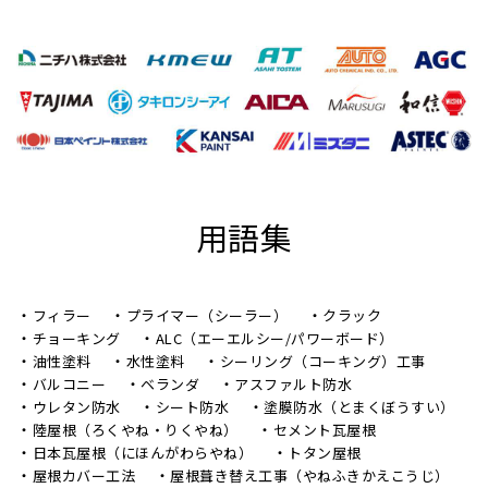
用語集
フィラー
プライマー（シーラー）
クラック
チョーキング
ALC（エーエルシー/パワーボード）
油性塗料
水性塗料
シーリング（コーキング）工事
バルコニー
ベランダ
アスファルト防水
ウレタン防水
シート防水
塗膜防水（とまくぼうすい）
陸屋根（ろくやね・りくやね）
セメント瓦屋根
日本瓦屋根（にほんがわらやね）
トタン屋根
屋根カバー工法
屋根葺き替え工事（やねふきかえこうじ）