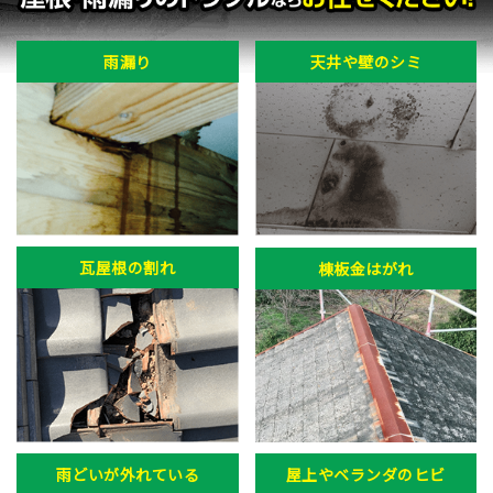
雨漏り
天井や壁のシミ
瓦屋根の割れ
棟板金はがれ
雨どいが外れている
屋上やベランダのヒビ