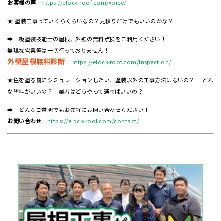
お客様の声
https://elock-roof.com/voice/
★ 塗装工事っていくらくらいなの？見積りだけでもいいのかな？
➡一級塗装技能士の屋根、外壁の無料点検をご利用ください！
無理な営業等は一切行っておりません！
外壁屋根無料診断
https://elock-roof.com/inspection/
★色を塗る前にシミュレーションしたい、塗装以外の工事方法はないの？ どん
な塗料がいいの？ 業者はどうやって選べばいいの？
➡ どんなご質問でもお気軽にお問い合わせください！
お問い合わせ
https://elock-roof.com/contact/