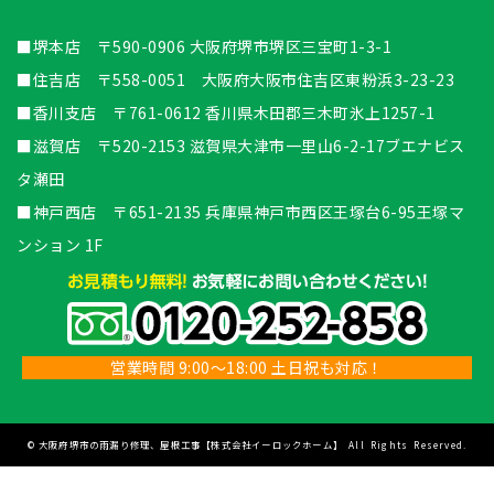
■堺本店 〒590-0906 大阪府堺市堺区三宝町1-3-1
■住吉店 〒558-0051 大阪府大阪市住吉区東粉浜3-23-23
■香川支店 〒761-0612 香川県木田郡三木町氷上1257-1
■滋賀店 〒520-2153 滋賀県大津市一里山6-2-17ブエナビス
タ瀬田
■神戸西店 〒651-2135 兵庫県神戸市西区王塚台6-95王塚マ
ンション 1F
営業時間 9:00～18:00 土日祝も対応！
©
大阪府堺市の雨漏り修理、屋根工事【株式会社イーロックホーム】
All Rights Reserved.