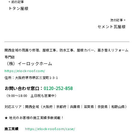
< 前の記事
トタン屋根
次の記事 >
セメント瓦屋根
関西全域の雨漏り修理、屋根工事、防水工事、屋根カバー、葺き替えリフォーム
専門店
（株）イーロックホーム
https://elock-roof.com/
住所：大阪府堺市堺区三宝町1-3-1
お問い合わせ窓口：
0120-252-858
（9:00～18:00 土日祝も営業中）
対応エリア：関西全域（大阪府｜京都府｜兵庫県｜滋賀県｜奈良県｜和歌山県）
★ 地元のお客様の施工実績多数掲載！
施工実績
https://elock-roof.com/case/