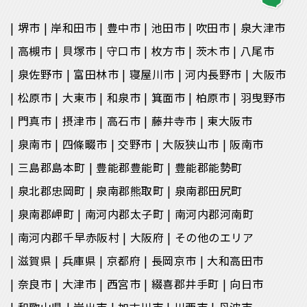
堺市
岸和田市
豊中市
池田市
吹田市
泉大津市
高槻市
貝塚市
守口市
枚方市
茨木市
八尾市
泉佐野市
富田林市
寝屋川市
河内長野市
大阪市
松原市
大東市
和泉市
箕面市
柏原市
羽曳野市
門真市
摂津市
高石市
藤井寺市
東大阪市
泉南市
四條畷市
交野市
大阪狭山市
阪南市
三島郡島本町
豊能郡豊能町
豊能郡能勢町
泉北郡忠岡町
泉南郡熊取町
泉南郡田尻町
泉南郡岬町
南河内郡太子町
南河内郡河南町
南河内郡千早赤阪村
大阪府
その他のエリア
滋賀県
兵庫県
京都府
長岡京市
大和高田市
奈良市
大津市
西宮市
綴喜郡井手町
向日市