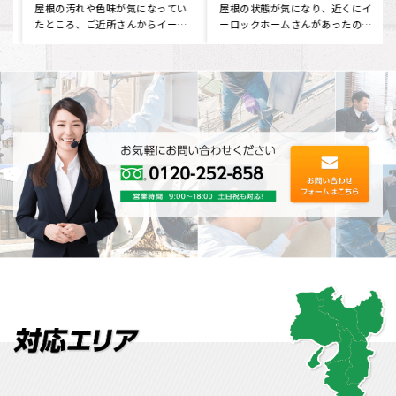
ました
なります！
屋根の汚れや色味が気になってい
屋根の状態が気になり、近くにイ
たところ、ご近所さんからイーロ
ーロックホームさんがあったので
ックホームさんを教えてもらいま
行ってみました。 現状をお伝え
し･･･
し･･･