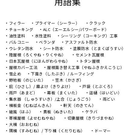
用語集
フィラー
プライマー（シーラー）
クラック
チョーキング
ALC（エーエルシー/パワーボード）
油性塗料
水性塗料
シーリング（コーキング）工事
バルコニー
ベランダ
アスファルト防水
ウレタン防水
シート防水
塗膜防水（とまくぼうすい）
陸屋根（ろくやね・りくやね）
セメント瓦屋根
日本瓦屋根（にほんがわらやね）
トタン屋根
屋根カバー工法
屋根葺き替え工事（やねふきかえこうじ）
雪止め
下葺き（したぶき）/ ルーフィング
野地板（のじいた）
笠木（かさぎ）
庇（ひさし）/ 霧よけ（きりよけ）
戸袋（とぶくろ）
雨戸（あまど）
幕板（まくいた）
這樋（はいどい）
集水器 （しゅうすいき）/上合（じょうごう）
雨どい
棟板金（むねばんきん）
軒天（のきてん）
破風（はふ）
貫板（ぬきいた）
ケラバ
寄棟屋根（よせむねやね）
切妻屋根（きりづまやね）
大棟（おおむね）
隅棟（すみむね）/ 下り棟（くだりむね）
ドーマー