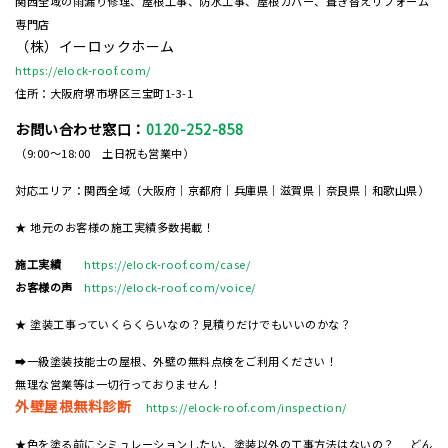
関西全域の雨漏り修理、屋根工事、防水工事、屋根カバー、葺き替えリフォーム
専門店
（株）イーロックホーム
https://elock-roof.com/
住所：大阪府堺市堺区三宝町1-3-1
お問い合わせ窓口：
0120-252-858
（9:00～18:00 土日祝も営業中）
対応エリア：関西全域（大阪府｜京都府｜兵庫県｜滋賀県｜奈良県｜和歌山県）
★ 地元のお客様の施工実績多数掲載！
施工実績
https://elock-roof.com/case/
お客様の声
https://elock-roof.com/voice/
★ 塗装工事っていくらくらいなの？見積りだけでもいいのかな？
➡一級塗装技能士の屋根、外壁の無料点検をご利用ください！
無理な営業等は一切行っておりません！
外壁屋根無料診断
https://elock-roof.com/inspection/
★色を塗る前にシミュレーションしたい、塗装以外の工事方法はないの？ どん