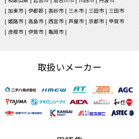
和歌山県
岩出市
加古川市
川西市
丹波市
加東市
伊都郡
高砂市
三木市
三田市
三田市
姫路市
高島市
西宮市
芦屋市
京都市
甲賀市
彦根市
伊賀市
亀岡市
取扱いメーカー