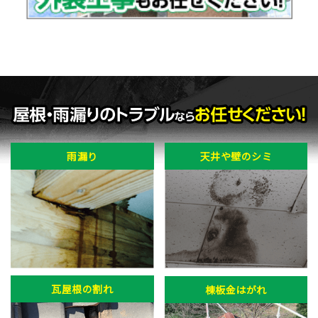
雨漏り
天井や壁のシミ
瓦屋根の割れ
棟板金はがれ