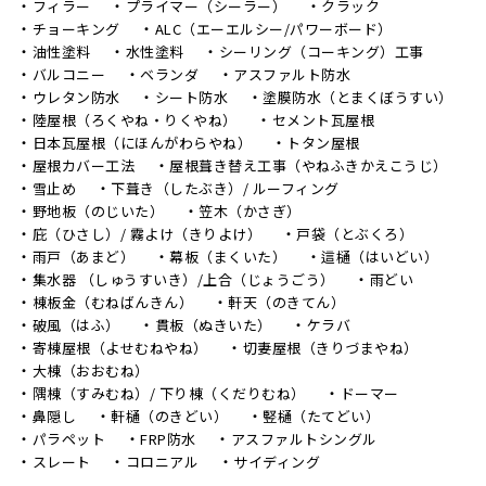
フィラー
プライマー（シーラー）
クラック
チョーキング
ALC（エーエルシー/パワーボード）
油性塗料
水性塗料
シーリング（コーキング）工事
バルコニー
ベランダ
アスファルト防水
ウレタン防水
シート防水
塗膜防水（とまくぼうすい）
陸屋根（ろくやね・りくやね）
セメント瓦屋根
日本瓦屋根（にほんがわらやね）
トタン屋根
屋根カバー工法
屋根葺き替え工事（やねふきかえこうじ）
雪止め
下葺き（したぶき）/ ルーフィング
野地板（のじいた）
笠木（かさぎ）
庇（ひさし）/ 霧よけ（きりよけ）
戸袋（とぶくろ）
雨戸（あまど）
幕板（まくいた）
這樋（はいどい）
集水器 （しゅうすいき）/上合（じょうごう）
雨どい
棟板金（むねばんきん）
軒天（のきてん）
破風（はふ）
貫板（ぬきいた）
ケラバ
寄棟屋根（よせむねやね）
切妻屋根（きりづまやね）
大棟（おおむね）
隅棟（すみむね）/ 下り棟（くだりむね）
ドーマー
鼻隠し
軒樋（のきどい）
竪樋（たてどい）
パラペット
FRP防水
アスファルトシングル
スレート
コロニアル
サイディング