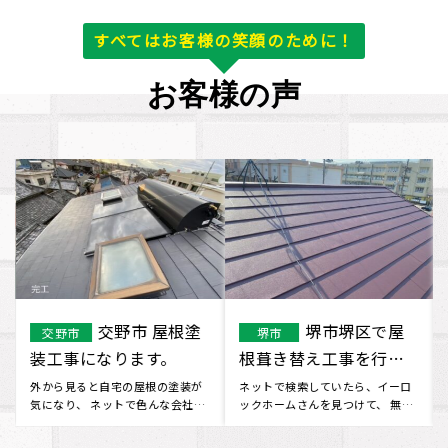
すべてはお客様の笑顔のために！
お客様の声
交野市 屋根塗
堺市堺区で屋
交野市
堺市
装工事になります。
根葺き替え工事を行い
ました。
外から見ると自宅の屋根の塗装が
ネットで検索していたら、イーロ
気になり、 ネットで色んな会社を
ックホームさんを見つけて、 無料
検索していたところ、 イーロ
で見積りに来てもらえるとのこ
ッ･･･
と･･･