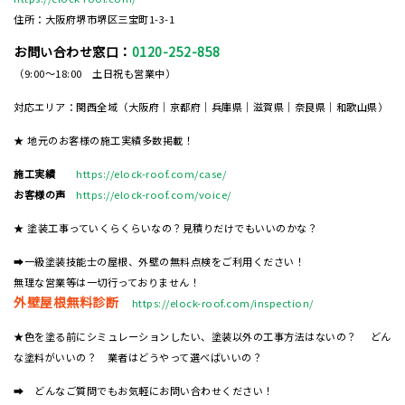
住所：大阪府堺市堺区三宝町1-3-1
お問い合わせ窓口：
0120-252-858
（9:00～18:00 土日祝も営業中）
対応エリア：関西全域（大阪府｜京都府｜兵庫県｜滋賀県｜奈良県｜和歌山県）
★ 地元のお客様の施工実績多数掲載！
施工実績
https://elock-roof.com/case/
お客様の声
https://elock-roof.com/voice/
★ 塗装工事っていくらくらいなの？見積りだけでもいいのかな？
➡一級塗装技能士の屋根、外壁の無料点検をご利用ください！
無理な営業等は一切行っておりません！
外壁屋根無料診断
https://elock-roof.com/inspection/
★色を塗る前にシミュレーションしたい、塗装以外の工事方法はないの？ どん
な塗料がいいの？ 業者はどうやって選べばいいの？
➡ どんなご質問でもお気軽にお問い合わせください！