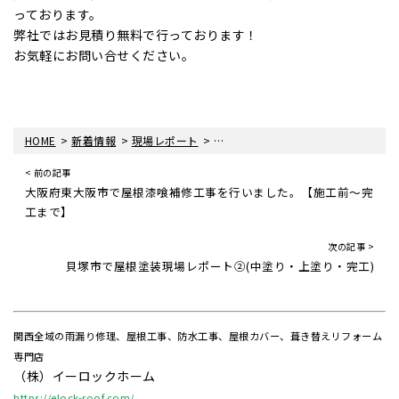
っております。
弊社ではお見積り無料で行っております！
お気軽にお問い合せください。
>
>
>
HOME
新着情報
現場レポート
大阪府貝塚市で屋根塗装の現場レポー
< 前の記事
大阪府東大阪市で屋根漆喰補修工事を行いました。【施工前～完
工まで】
次の記事 >
貝塚市で屋根塗装現場レポート②(中塗り・上塗り・完工)
関西全域の雨漏り修理、屋根工事、防水工事、屋根カバー、葺き替えリフォーム
専門店
（株）イーロックホーム
https://elock-roof.com/