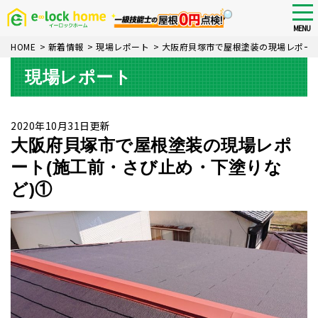
Skip
tog
nav
to
MENU
main
HOME
>
新着情報
>
現場レポート
>
大阪府貝塚市で屋根塗装の現場レポート
content
現場レポート
2020年10月31日更新
大阪府貝塚市で屋根塗装の現場レポ
ート(施工前・さび止め・下塗りな
ど)①