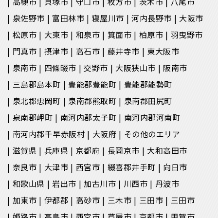
高槻市
貝塚市
守口市
枚方市
茨木市
八尾市
泉佐野市
富田林市
寝屋川市
河内長野市
大阪市
松原市
大東市
和泉市
箕面市
柏原市
羽曳野市
門真市
摂津市
高石市
藤井寺市
東大阪市
泉南市
四條畷市
交野市
大阪狭山市
阪南市
三島郡島本町
豊能郡豊能町
豊能郡能勢町
泉北郡忠岡町
泉南郡熊取町
泉南郡田尻町
泉南郡岬町
南河内郡太子町
南河内郡河南町
南河内郡千早赤阪村
大阪府
その他のエリア
滋賀県
兵庫県
京都府
長岡京市
大和高田市
奈良市
大津市
西宮市
綴喜郡井手町
向日市
和歌山県
岩出市
加古川市
川西市
丹波市
加東市
伊都郡
高砂市
三木市
三田市
三田市
姫路市
高島市
西宮市
芦屋市
京都市
甲賀市