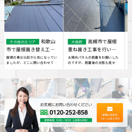
大津市で屋根
京都市
大津市
その他のエリア
重ね葺き工事を行いま
で屋根重ね葺き工事を
した。
行いました
長年住んできた自宅の屋根の変色
かなり前から屋根の色や汚れが気
や劣化が気になるとのご相談でし
になっていました。 イーロックホ
た。 インターネットで調べてい
ームさんに相談したところ、定
た･･･
期･･･