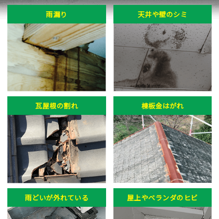
雨漏り
天井や壁のシミ
瓦屋根の割れ
棟板金はがれ
雨どいが外れている
屋上やベランダのヒビ