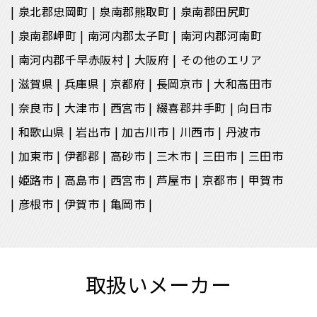
泉北郡忠岡町
泉南郡熊取町
泉南郡田尻町
泉南郡岬町
南河内郡太子町
南河内郡河南町
南河内郡千早赤阪村
大阪府
その他のエリア
滋賀県
兵庫県
京都府
長岡京市
大和高田市
奈良市
大津市
西宮市
綴喜郡井手町
向日市
和歌山県
岩出市
加古川市
川西市
丹波市
加東市
伊都郡
高砂市
三木市
三田市
三田市
姫路市
高島市
西宮市
芦屋市
京都市
甲賀市
彦根市
伊賀市
亀岡市
取扱いメーカー