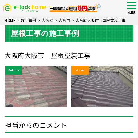
Skip
tog
nav
to
MENU
main
HOME
>
施工事例
>
大阪府
>
大阪市
>
大阪府大阪市 屋根塗装工事
content
屋根工事の施工事例
大阪府大阪市 屋根塗装工事
Before
After
担当からのコメント