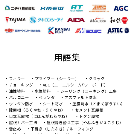
用語集
フィラー
プライマー（シーラー）
クラック
チョーキング
ALC（エーエルシー/パワーボード）
油性塗料
水性塗料
シーリング（コーキング）工事
バルコニー
ベランダ
アスファルト防水
ウレタン防水
シート防水
塗膜防水（とまくぼうすい）
陸屋根（ろくやね・りくやね）
セメント瓦屋根
日本瓦屋根（にほんがわらやね）
トタン屋根
屋根カバー工法
屋根葺き替え工事（やねふきかえこうじ）
雪止め
下葺き（したぶき）/ ルーフィング