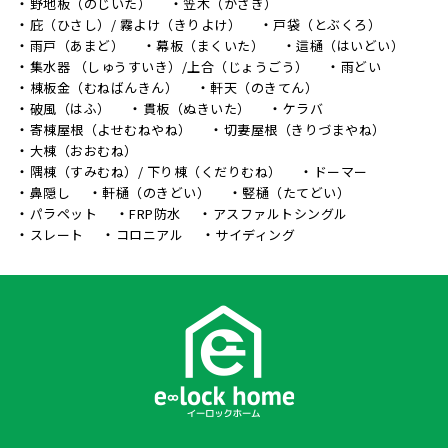
野地板（のじいた）
笠木（かさぎ）
庇（ひさし）/ 霧よけ（きりよけ）
戸袋（とぶくろ）
雨戸（あまど）
幕板（まくいた）
這樋（はいどい）
集水器 （しゅうすいき）/上合（じょうごう）
雨どい
棟板金（むねばんきん）
軒天（のきてん）
破風（はふ）
貫板（ぬきいた）
ケラバ
寄棟屋根（よせむねやね）
切妻屋根（きりづまやね）
大棟（おおむね）
隅棟（すみむね）/ 下り棟（くだりむね）
ドーマー
鼻隠し
軒樋（のきどい）
竪樋（たてどい）
パラペット
FRP防水
アスファルトシングル
スレート
コロニアル
サイディング