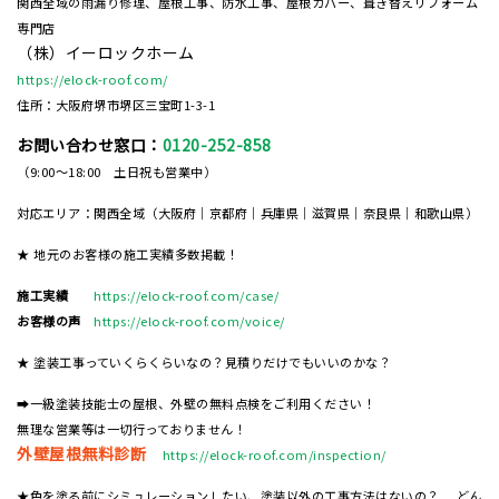
関西全域の雨漏り修理、屋根工事、防水工事、屋根カバー、葺き替えリフォーム
専門店
（株）イーロックホーム
https://elock-roof.com/
住所：大阪府堺市堺区三宝町1-3-1
お問い合わせ窓口：
0120-252-858
（9:00～18:00 土日祝も営業中）
対応エリア：関西全域（大阪府｜京都府｜兵庫県｜滋賀県｜奈良県｜和歌山県）
★ 地元のお客様の施工実績多数掲載！
施工実績
https://elock-roof.com/case/
お客様の声
https://elock-roof.com/voice/
★ 塗装工事っていくらくらいなの？見積りだけでもいいのかな？
➡一級塗装技能士の屋根、外壁の無料点検をご利用ください！
無理な営業等は一切行っておりません！
外壁屋根無料診断
https://elock-roof.com/inspection/
★色を塗る前にシミュレーションしたい、塗装以外の工事方法はないの？ どん