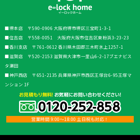
■堺本店 〒590-0906 大阪府堺市堺区三宝町1-3-1
■住吉店 〒558-0051 大阪府大阪市住吉区東粉浜3-23-23
■香川支店 〒761-0612 香川県木田郡三木町氷上1257-1
■滋賀店 〒520-2153 滋賀県大津市一里山6-2-17ブエナビス
タ瀬田
■神戸西店 〒651-2135 兵庫県神戸市西区王塚台6-95王塚マ
ンション 1F
営業時間 9:00～18:00 土日祝も対応！