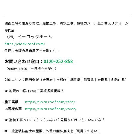
関西全域の雨漏り修理、屋根工事、防水工事、屋根カバー、葺き替えリフォーム
専門店
（株）イーロックホーム
https://elock-roof.com/
住所：大阪府堺市堺区三宝町1-3-1
お問い合わせ窓口：
0120-252-858
（9:00～18:00 土日祝も営業中）
対応エリア：関西全域（大阪府｜京都府｜兵庫県｜滋賀県｜奈良県｜和歌山県）
★ 地元のお客様の施工実績多数掲載！
施工実績
https://elock-roof.com/case/
お客様の声
https://elock-roof.com/voice/
★ 塗装工事っていくらくらいなの？見積りだけでもいいのかな？
➡一級塗装技能士の屋根、外壁の無料点検をご利用ください！