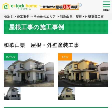
Skip
tog
nav
to
MENU
main
HOME
>
施工事例
>
その他のエリア
>
和歌山県 屋根・外壁塗装工事
content
屋根工事の施工事例
和歌山県 屋根・外壁塗装工事
Before
After