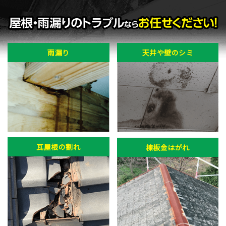
雨漏り
天井や壁のシミ
瓦屋根の割れ
棟板金はがれ