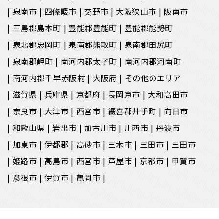
泉南市
四條畷市
交野市
大阪狭山市
阪南市
三島郡島本町
豊能郡豊能町
豊能郡能勢町
泉北郡忠岡町
泉南郡熊取町
泉南郡田尻町
泉南郡岬町
南河内郡太子町
南河内郡河南町
南河内郡千早赤阪村
大阪府
その他のエリア
滋賀県
兵庫県
京都府
長岡京市
大和高田市
奈良市
大津市
西宮市
綴喜郡井手町
向日市
和歌山県
岩出市
加古川市
川西市
丹波市
加東市
伊都郡
高砂市
三木市
三田市
三田市
姫路市
高島市
西宮市
芦屋市
京都市
甲賀市
彦根市
伊賀市
亀岡市