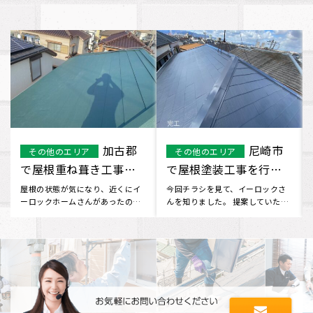
西宮市
橿原市
その他のエリア
その他のエリア
で屋根重ね葺き工事を
で屋根重ね葺き工事を
行いました
行いました。
屋根の見栄えが気になり、ネット
家が古くなり、屋根の状態が気に
で調べてみるとイーロックホーム
なったため、インターネットでイ
さんが出てきました。 無料で屋
ーロックホームさんを見つけ、電
根･･･
話･･･