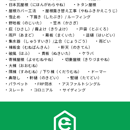
日本瓦屋根（にほんがわらやね）
トタン屋根
屋根カバー工法
屋根葺き替え工事（やねふきかえこうじ）
雪止め
下葺き（したぶき）/ ルーフィング
野地板（のじいた）
笠木（かさぎ）
庇（ひさし）/ 霧よけ（きりよけ）
戸袋（とぶくろ）
雨戸（あまど）
幕板（まくいた）
這樋（はいどい）
集水器 （しゅうすいき）/上合（じょうごう）
雨どい
棟板金（むねばんきん）
軒天（のきてん）
破風（はふ）
貫板（ぬきいた）
ケラバ
寄棟屋根（よせむねやね）
切妻屋根（きりづまやね）
大棟（おおむね）
隅棟（すみむね）/ 下り棟（くだりむね）
ドーマー
鼻隠し
軒樋（のきどい）
竪樋（たてどい）
パラペット
FRP防水
アスファルトシングル
スレート
コロニアル
サイディング