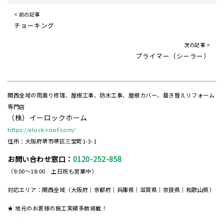
< 前の記事
チョーキング
次の記事 >
プライマー（シーラー）
関西全域の雨漏り修理、屋根工事、防水工事、屋根カバー、葺き替えリフォーム
専門店
（株）イーロックホーム
https://elock-roof.com/
住所：大阪府堺市堺区三宝町1-3-1
お問い合わせ窓口：
0120-252-858
（9:00～18:00 土日祝も営業中）
対応エリア：関西全域（大阪府｜京都府｜兵庫県｜滋賀県｜奈良県｜和歌山県）
★ 地元のお客様の施工実績多数掲載！