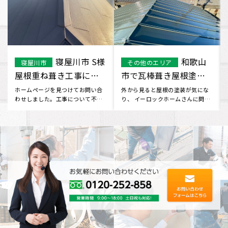
守口市 M様 重
堺市堺区 O様
守口市
堺市
ね葺き工事になります
邸 屋根重ね葺き工事に
なります！
屋根の事は以前から気になって
屋根の状態が気になり、近くにイ
いましたが、どこに問い合わせて
ーロックホームさんがあったので
いいかわからず…インターネット
行ってみました。 現状をお伝え
で･･･
し･･･