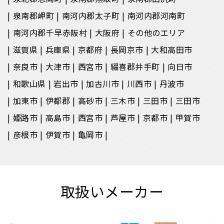
泉南郡岬町
南河内郡太子町
南河内郡河南町
南河内郡千早赤阪村
大阪府
その他のエリア
滋賀県
兵庫県
京都府
長岡京市
大和高田市
奈良市
大津市
西宮市
綴喜郡井手町
向日市
和歌山県
岩出市
加古川市
川西市
丹波市
加東市
伊都郡
高砂市
三木市
三田市
三田市
姫路市
高島市
西宮市
芦屋市
京都市
甲賀市
彦根市
伊賀市
亀岡市
取扱いメーカー