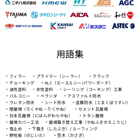
用語集
フィラー
プライマー（シーラー）
クラック
チョーキング
ALC（エーエルシー/パワーボード）
油性塗料
水性塗料
シーリング（コーキング）工事
バルコニー
ベランダ
アスファルト防水
ウレタン防水
シート防水
塗膜防水（とまくぼうすい）
陸屋根（ろくやね・りくやね）
セメント瓦屋根
日本瓦屋根（にほんがわらやね）
トタン屋根
屋根カバー工法
屋根葺き替え工事（やねふきかえこうじ）
雪止め
下葺き（したぶき）/ ルーフィング
野地板（のじいた）
笠木（かさぎ）