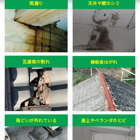
雨漏り
天井や壁のシミ
瓦屋根の割れ
棟板金はがれ
雨どいが外れている
屋上やベランダのヒビ