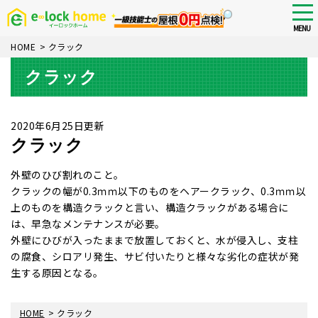
Skip
tog
nav
to
MENU
main
HOME
>
クラック
content
クラック
2020年6月25日更新
クラック
外壁のひび割れのこと。
クラックの幅が0.3ｍｍ以下のものをヘアークラック、0.3ｍｍ以
上のものを構造クラックと言い、構造クラックがある場合に
は、早急なメンテナンスが必要。
外壁にひびが入ったままで放置しておくと、水が侵入し、支柱
の腐食、シロアリ発生、サビ付いたりと様々な劣化の症状が発
生する原因となる。
>
HOME
クラック