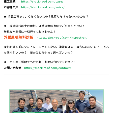
施工実績
https://elock-roof.com/case/
お客様の声
https://elock-roof.com/voice/
★ 塗装工事っていくらくらいなの？見積りだけでもいいのかな？
➡一級塗装技能士の屋根、外壁の無料点検をご利用ください！
無理な営業等は一切行っておりません！
外壁屋根無料診断
https://elock-roof.com/inspection/
★色を塗る前にシミュレーションしたい、塗装以外の工事方法はないの？ どん
な塗料がいいの？ 業者はどうやって選べばいいの？
➡ どんなご質問でもお気軽にお問い合わせください！
お問い合わせ
https://elock-roof.com/contact/