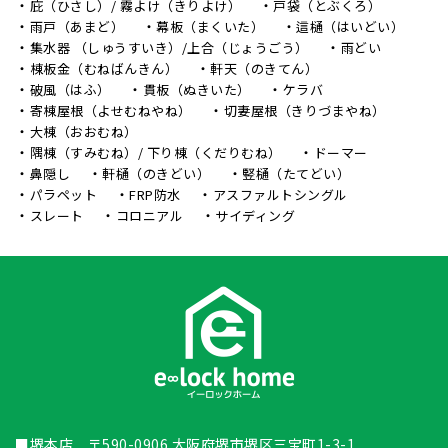
庇（ひさし）/ 霧よけ（きりよけ）
戸袋（とぶくろ）
雨戸（あまど）
幕板（まくいた）
這樋（はいどい）
集水器 （しゅうすいき）/上合（じょうごう）
雨どい
棟板金（むねばんきん）
軒天（のきてん）
破風（はふ）
貫板（ぬきいた）
ケラバ
寄棟屋根（よせむねやね）
切妻屋根（きりづまやね）
大棟（おおむね）
隅棟（すみむね）/ 下り棟（くだりむね）
ドーマー
鼻隠し
軒樋（のきどい）
竪樋（たてどい）
パラペット
FRP防水
アスファルトシングル
スレート
コロニアル
サイディング
■堺本店 〒590-0906 大阪府堺市堺区三宝町1-3-1