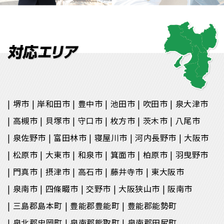
堺市
岸和田市
豊中市
池田市
吹田市
泉大津市
高槻市
貝塚市
守口市
枚方市
茨木市
八尾市
泉佐野市
富田林市
寝屋川市
河内長野市
大阪市
松原市
大東市
和泉市
箕面市
柏原市
羽曳野市
門真市
摂津市
高石市
藤井寺市
東大阪市
泉南市
四條畷市
交野市
大阪狭山市
阪南市
三島郡島本町
豊能郡豊能町
豊能郡能勢町
泉北郡忠岡町
泉南郡熊取町
泉南郡田尻町