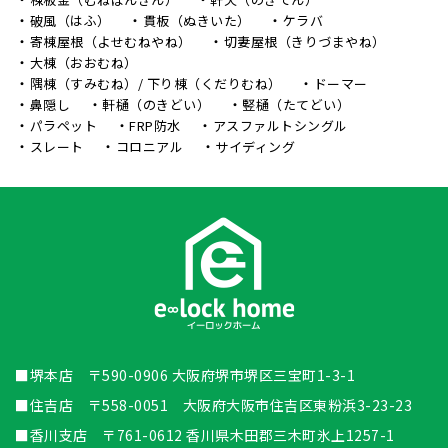
破風（はふ）
貫板（ぬきいた）
ケラバ
寄棟屋根（よせむねやね）
切妻屋根（きりづまやね）
大棟（おおむね）
隅棟（すみむね）/ 下り棟（くだりむね）
ドーマー
鼻隠し
軒樋（のきどい）
竪樋（たてどい）
パラペット
FRP防水
アスファルトシングル
スレート
コロニアル
サイディング
■堺本店 〒590-0906 大阪府堺市堺区三宝町1-3-1
■住吉店 〒558-0051 大阪府大阪市住吉区東粉浜3-23-23
■香川支店 〒761-0612 香川県木田郡三木町氷上1257-1