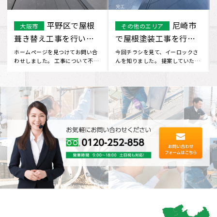
西宮市
堺市 M様屋根
その他のエリア
堺市
で屋根重ね葺き工事を
防水工事になります。
行いました
屋根の見栄えが気になり、ネット
台風の際に他社で修理を行った
で調べてみるとイーロックホーム
が、雨漏れしてきたのでどこか業
さんが出てきました。 無料で屋
者はないか探していると、チラシ
根･･･
が入･･･