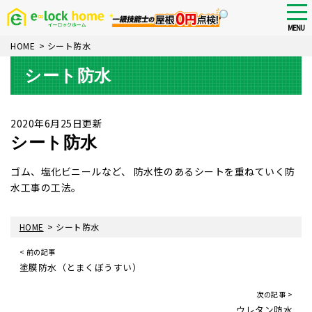
Skip
tog
nav
to
MENU
main
HOME
>
シート防水
content
シート防水
2020年6月25日更新
シート防水
ゴム、塩化ビニールなど、 防水性のあるシートを重ねていく防
水工事の工法。
>
HOME
シート防水
< 前の記事
塗膜防水（とまくぼうすい）
次の記事 >
ウレタン防水