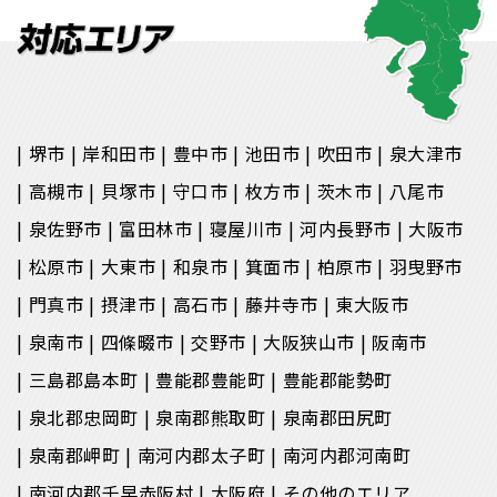
堺市
岸和田市
豊中市
池田市
吹田市
泉大津市
高槻市
貝塚市
守口市
枚方市
茨木市
八尾市
泉佐野市
富田林市
寝屋川市
河内長野市
大阪市
松原市
大東市
和泉市
箕面市
柏原市
羽曳野市
門真市
摂津市
高石市
藤井寺市
東大阪市
泉南市
四條畷市
交野市
大阪狭山市
阪南市
三島郡島本町
豊能郡豊能町
豊能郡能勢町
泉北郡忠岡町
泉南郡熊取町
泉南郡田尻町
泉南郡岬町
南河内郡太子町
南河内郡河南町
南河内郡千早赤阪村
大阪府
その他のエリア