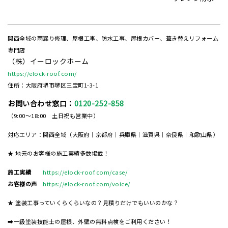
関西全域の雨漏り修理、屋根工事、防水工事、屋根カバー、葺き替えリフォーム
専門店
（株）イーロックホーム
https://elock-roof.com/
住所：大阪府堺市堺区三宝町1-3-1
お問い合わせ窓口：
0120-252-858
（9:00～18:00 土日祝も営業中）
対応エリア：関西全域（大阪府｜京都府｜兵庫県｜滋賀県｜奈良県｜和歌山県）
★ 地元のお客様の施工実績多数掲載！
施工実績
https://elock-roof.com/case/
お客様の声
https://elock-roof.com/voice/
★ 塗装工事っていくらくらいなの？見積りだけでもいいのかな？
➡一級塗装技能士の屋根、外壁の無料点検をご利用ください！