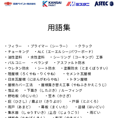
用語集
フィラー
プライマー（シーラー）
クラック
チョーキング
ALC（エーエルシー/パワーボード）
油性塗料
水性塗料
シーリング（コーキング）工事
バルコニー
ベランダ
アスファルト防水
ウレタン防水
シート防水
塗膜防水（とまくぼうすい）
陸屋根（ろくやね・りくやね）
セメント瓦屋根
日本瓦屋根（にほんがわらやね）
トタン屋根
屋根カバー工法
屋根葺き替え工事（やねふきかえこうじ）
雪止め
下葺き（したぶき）/ ルーフィング
野地板（のじいた）
笠木（かさぎ）
庇（ひさし）/ 霧よけ（きりよけ）
戸袋（とぶくろ）
雨戸（あまど）
幕板（まくいた）
這樋（はいどい）
集水器 （しゅうすいき）/上合（じょうごう）
雨どい
棟板金（むねばんきん）
軒天（のきてん）