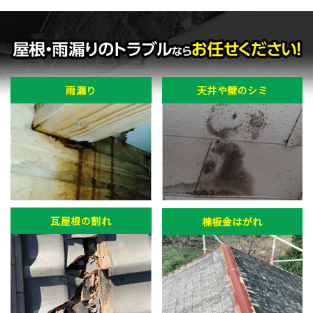
雨漏り
天井や壁のシミ
瓦屋根の割れ
棟板金はがれ