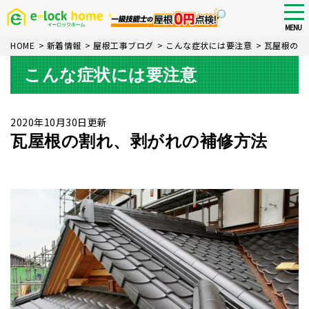
Skip
tog
nav
to
MENU
main
HOME
>
新着情報
>
屋根工事ブログ
>
こんな症状には要注意
>
瓦屋根の割
content
こんな症状には要注意
2020年10月30日更新
瓦屋根の割れ、剥がれの補修方法