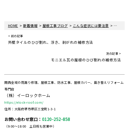
>
>
>
>
HOME
新着情報
屋根工事ブログ
こんな症状には要注意
瓦屋根の
< 前の記事
外壁タイルのひび割れ、浮き、剥がれの補修方法
次の記事 >
モニエル瓦の屋根のひび割れの補修方法
関西全域の雨漏り修理、屋根工事、防水工事、屋根カバー、葺き替えリフォーム
専門店
（株）イーロックホーム
https://elock-roof.com/
住所：大阪府堺市堺区三宝町1-3-1
お問い合わせ窓口：
0120-252-858
（9:00～18:00 土日祝も営業中）