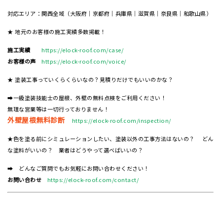
対応エリア：関西全域（大阪府｜京都府｜兵庫県｜滋賀県｜奈良県｜和歌山県）
★ 地元のお客様の施工実績多数掲載！
施工実績
https://elock-roof.com/case/
お客様の声
https://elock-roof.com/voice/
★ 塗装工事っていくらくらいなの？見積りだけでもいいのかな？
➡一級塗装技能士の屋根、外壁の無料点検をご利用ください！
無理な営業等は一切行っておりません！
外壁屋根無料診断
https://elock-roof.com/inspection/
★色を塗る前にシミュレーションしたい、塗装以外の工事方法はないの？ どん
な塗料がいいの？ 業者はどうやって選べばいいの？
➡ どんなご質問でもお気軽にお問い合わせください！
お問い合わせ
https://elock-roof.com/contact/