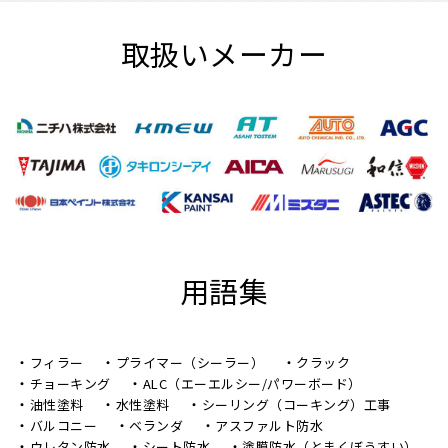
取扱いメーカー
用語集
フィラー
プライマー（シーラー）
クラック
チョーキング
ALC（エーエルシー/パワーボード）
油性塗料
水性塗料
シーリング（コーキング）工事
バルコニー
ベランダ
アスファルト防水
ウレタン防水
シート防水
塗膜防水（とまくぼうすい）