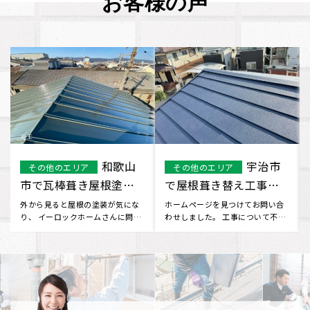
お客様の声
和歌山
宇治市
その他のエリア
その他のエリア
市で瓦棒葺き屋根塗装
で屋根葺き替え工事を
工事を行いました
行いました
外から見ると屋根の塗装が気にな
ホームページを見つけてお問い合
り、 イーロックホームさんに問い
わせしました。 工事について不安
合わせました。 無料で見積り
な部分もありましたが、 見積
し･･･
り･･･
の