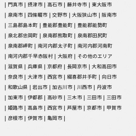
門真市
摂津市
高石市
藤井寺市
東大阪市
泉南市
四條畷市
交野市
大阪狭山市
阪南市
三島郡島本町
豊能郡豊能町
豊能郡能勢町
泉北郡忠岡町
泉南郡熊取町
泉南郡田尻町
泉南郡岬町
南河内郡太子町
南河内郡河南町
南河内郡千早赤阪村
大阪府
その他のエリア
滋賀県
兵庫県
京都府
長岡京市
大和高田市
奈良市
大津市
西宮市
綴喜郡井手町
向日市
和歌山県
岩出市
加古川市
川西市
丹波市
加東市
伊都郡
高砂市
三木市
三田市
三田市
姫路市
高島市
西宮市
芦屋市
京都市
甲賀市
彦根市
伊賀市
亀岡市