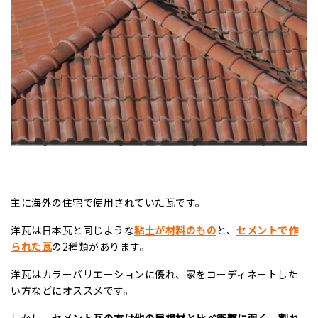
主に海外の住宅で使用されていた瓦です。
洋瓦は日本瓦と同じような
粘土が材料のもの
と、
セメントで作
られた瓦
の
2
種類があります。
洋瓦はカラーバリエーションに優れ、家をコーディネートした
い方などにオススメです。
しかし、
セメント瓦の方は他の屋根材と比べ衝撃に弱く、割れ