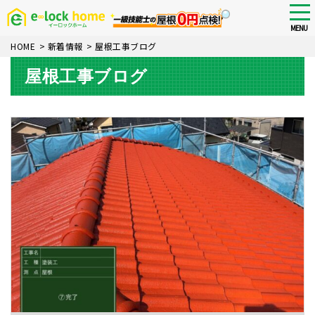
Skip
tog
nav
to
MENU
main
HOME
>
新着情報
>
屋根工事ブログ
content
屋根工事ブログ