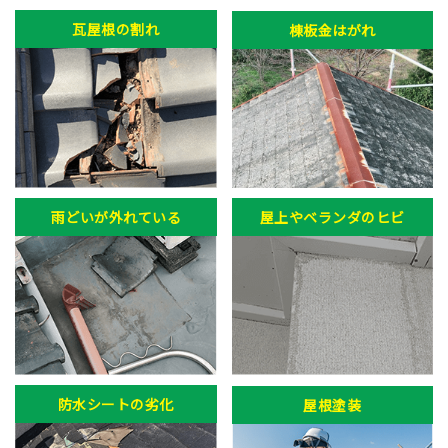
瓦屋根の割れ
棟板金はがれ
雨どいが外れている
屋上やベランダのヒビ
防水シートの劣化
屋根塗装