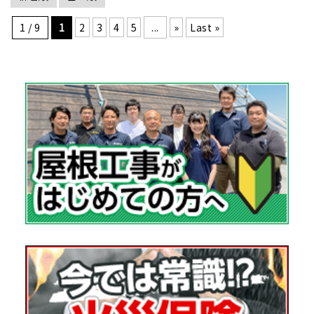
1 / 9
1
2
3
4
5
...
»
Last »