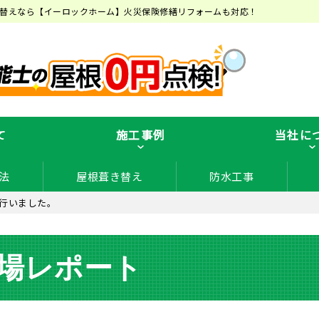
替えなら【イーロックホーム】火災保険修繕リフォームも対応！
て
施工事例
当社に
法
屋根葺き替え
防水工事
行いました。
場レポート