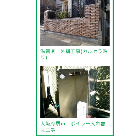
滋賀県 外構工事(カルセラ貼
り)
大阪府堺市 ボイラー入れ替
え工事