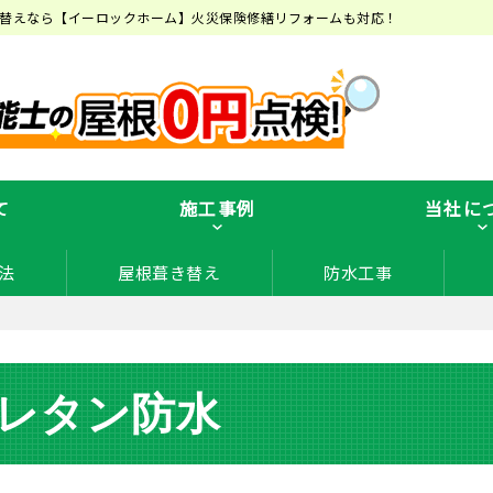
替えなら【イーロックホーム】火災保険修繕リフォームも対応！
て
施工事例
当社に
法
屋根葺き替え
防水工事
レタン防水