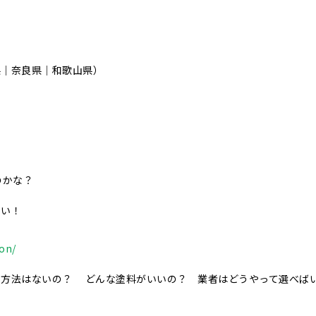
県｜奈良県｜和歌山県）
のかな？
さい！
ion/
事方法はないの？ どんな塗料がいいの？ 業者はどうやって選べば