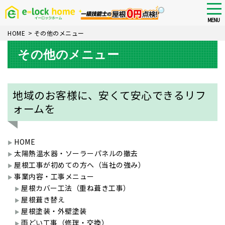
Skip
tog
nav
to
MENU
main
HOME
>
その他のメニュー
content
その他のメニュー
地域のお客様に、安くて安心できるリフ
ォームを
HOME
太陽熱温水器・ソーラーパネルの撤去
屋根工事が初めての方へ（当社の強み）
事業内容・工事メニュー
屋根カバー工法（重ね葺き工事）
屋根葺き替え
屋根塗装・外壁塗装
雨どい工事（修理・交換）