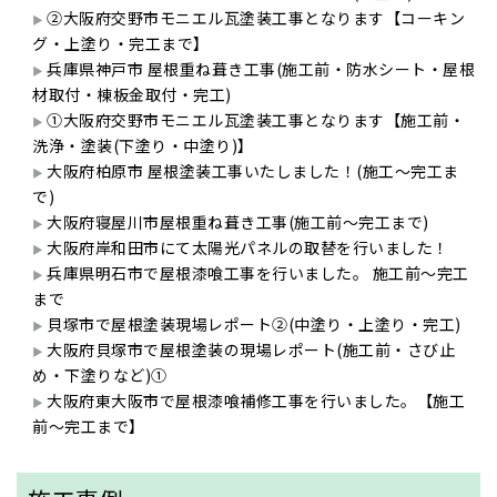
②大阪府交野市モニエル瓦塗装工事となります【コーキン
グ・上塗り・完工まで】
兵庫県神戸市 屋根重ね葺き工事(施工前・防水シート・屋根
材取付・棟板金取付・完工)
①大阪府交野市モニエル瓦塗装工事となります【施工前・
洗浄・塗装(下塗り・中塗り)】
大阪府柏原市 屋根塗装工事いたしました！(施工～完工ま
で)
大阪府寝屋川市屋根重ね葺き工事(施工前～完工まで)
大阪府岸和田市にて太陽光パネルの取替を行いました！
兵庫県明石市で屋根漆喰工事を行いました。 施工前～完工
まで
貝塚市で屋根塗装現場レポート②(中塗り・上塗り・完工)
大阪府貝塚市で屋根塗装の現場レポート(施工前・さび止
め・下塗りなど)①
大阪府東大阪市で屋根漆喰補修工事を行いました。【施工
前～完工まで】