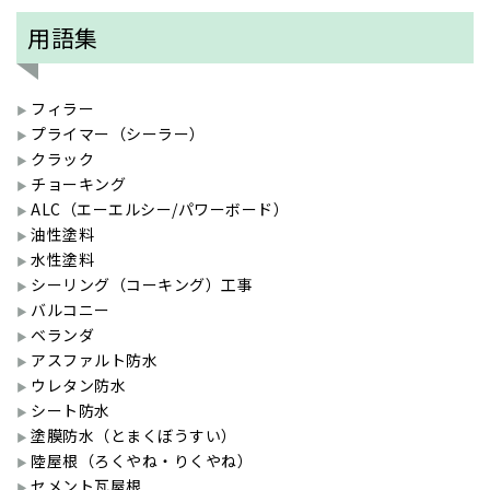
用語集
フィラー
プライマー（シーラー）
クラック
チョーキング
ALC（エーエルシー/パワーボード）
油性塗料
水性塗料
シーリング（コーキング）工事
バルコニー
ベランダ
アスファルト防水
ウレタン防水
シート防水
塗膜防水（とまくぼうすい）
陸屋根（ろくやね・りくやね）
セメント瓦屋根