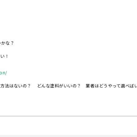
のかな？
さい！
ion/
事方法はないの？ どんな塗料がいいの？ 業者はどうやって選べば