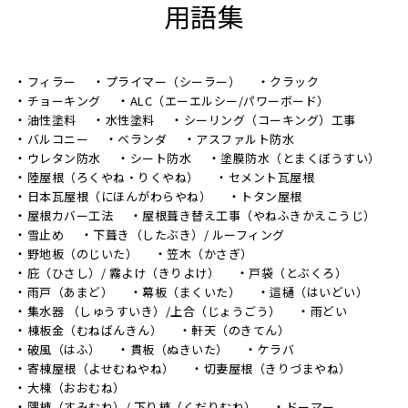
用語集
フィラー
プライマー（シーラー）
クラック
チョーキング
ALC（エーエルシー/パワーボード）
油性塗料
水性塗料
シーリング（コーキング）工事
バルコニー
ベランダ
アスファルト防水
ウレタン防水
シート防水
塗膜防水（とまくぼうすい）
陸屋根（ろくやね・りくやね）
セメント瓦屋根
日本瓦屋根（にほんがわらやね）
トタン屋根
屋根カバー工法
屋根葺き替え工事（やねふきかえこうじ）
雪止め
下葺き（したぶき）/ ルーフィング
野地板（のじいた）
笠木（かさぎ）
庇（ひさし）/ 霧よけ（きりよけ）
戸袋（とぶくろ）
雨戸（あまど）
幕板（まくいた）
這樋（はいどい）
集水器 （しゅうすいき）/上合（じょうごう）
雨どい
棟板金（むねばんきん）
軒天（のきてん）
破風（はふ）
貫板（ぬきいた）
ケラバ
寄棟屋根（よせむねやね）
切妻屋根（きりづまやね）
大棟（おおむね）
隅棟（すみむね）/ 下り棟（くだりむね）
ドーマー