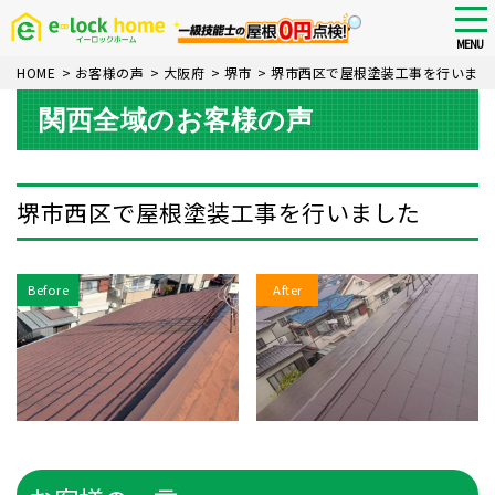
Skip
tog
nav
to
MENU
main
HOME
>
お客様の声
>
大阪府
>
堺市
>
堺市西区で屋根塗装工事を行いまし
content
関西全域のお客様の声
堺市西区で屋根塗装工事を行いました
Before
After