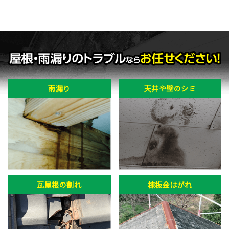
雨漏り
天井や壁のシミ
瓦屋根の割れ
棟板金はがれ