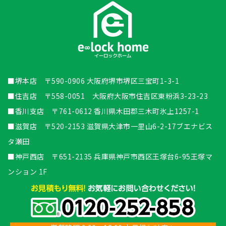
■堺本店 〒590-0906 大阪府堺市堺区三宝町1-3-1
■住吉店 〒558-0051 大阪府大阪市住吉区東粉浜3-23-23
■香川支店 〒761-0612 香川県木田郡三木町氷上1257-1
■滋賀店 〒520-2153 滋賀県大津市一里山6-2-17ブエナビス
タ瀬田
■神戸西店 〒651-2135 兵庫県神戸市西区王塚台6-95王塚マ
ンション 1F