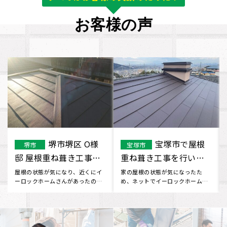
お客様の声
大和高田市
東大阪市 Y様
大和高田市
東大阪市
で屋根葺き替え工事を
屋根漆喰工事になりま
行いました。
す。
屋根の葺き替えを考えており、ネ
近所の方が工事をしていて、作業
ットで見つけてお問い合わせしま
も丁寧できれいに工事をしていた
した。 工事について不安な部分
ので、一緒に屋根を見てもらうこ
も･･･
と･･･