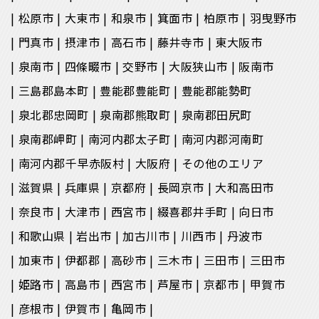
松原市
大東市
和泉市
箕面市
柏原市
羽曳野市
門真市
摂津市
高石市
藤井寺市
東大阪市
泉南市
四條畷市
交野市
大阪狭山市
阪南市
三島郡島本町
豊能郡豊能町
豊能郡能勢町
泉北郡忠岡町
泉南郡熊取町
泉南郡田尻町
泉南郡岬町
南河内郡太子町
南河内郡河南町
南河内郡千早赤阪村
大阪府
その他のエリア
滋賀県
兵庫県
京都府
長岡京市
大和高田市
奈良市
大津市
西宮市
綴喜郡井手町
向日市
和歌山県
岩出市
加古川市
川西市
丹波市
加東市
伊都郡
高砂市
三木市
三田市
三田市
姫路市
高島市
西宮市
芦屋市
京都市
甲賀市
彦根市
伊賀市
亀岡市