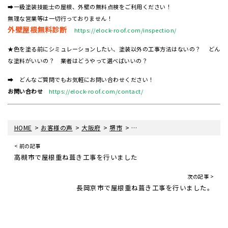
➡一級塗装技能士の屋根、外壁の無料点検をご利用ください！
無理な営業等は一切行っておりません！
外壁屋根無料診断
https://elock-roof.com/inspection/
★色を塗る前にシミュレーションしたい、塗装以外の工事方法はないの？ どん
な塗料がいいの？ 業者はどうやって選べばいいの？
➡ どんなご質問でもお気軽にお問い合わせください！
お問い合わせ
https://elock-roof.com/contact/
>
>
>
>
HOME
お客様の声
大阪府
堺市
堺市西区で屋根塗装工事を行いま
< 前の記事
高槻市で屋根重ね葺き工事を行いました
次の記事 >
長岡京市で屋根重ね葺き工事を行いました。