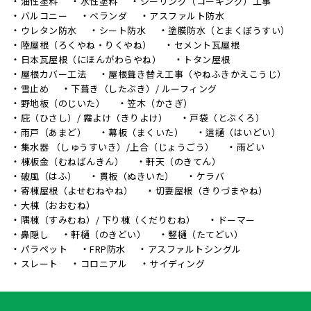
油性塗料
水性塗料
シーリング（コーキング）工事
バルコニー
ベランダ
アスファルト防水
ウレタン防水
シート防水
塗膜防水（とまくぼうすい）
陸屋根（ろくやね・りくやね）
セメント瓦屋根
日本瓦屋根（にほんがわらやね）
トタン屋根
屋根カバー工法
屋根葺き替え工事（やねふきかえこうじ）
雪止め
下葺き（したぶき）/ ルーフィング
野地板（のじいた）
笠木（かさぎ）
庇（ひさし）/ 霧よけ（きりよけ）
戸袋（とぶくろ）
雨戸（あまど）
幕板（まくいた）
這樋（はいどい）
集水器 （しゅうすいき）/上合（じょうごう）
雨どい
棟板金（むねばんきん）
軒天（のきてん）
破風（はふ）
貫板（ぬきいた）
ケラバ
寄棟屋根（よせむねやね）
切妻屋根（きりづまやね）
大棟（おおむね）
隅棟（すみむね）/ 下り棟（くだりむね）
ドーマー
鼻隠し
軒樋（のきどい）
竪樋（たてどい）
パラペット
FRP防水
アスファルトシングル
スレート
コロニアル
サイディング