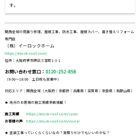
す。
関西全域の雨漏り修理、屋根工事、防水工事、屋根カバー、葺き替えリフォーム
専門店
（株）イーロックホーム
https://elock-roof.com/
住所：大阪府堺市堺区三宝町1-3-1
お問い合わせ窓口：
0120-252-858
（9:00～18:00 土日祝も営業中）
対応エリア：関西全域（大阪府｜京都府｜兵庫県｜滋賀県｜奈良県｜和歌山県）
★ 地元のお客様の施工実績多数掲載！
施工実績
https://elock-roof.com/case/
お客様の声
https://elock-roof.com/voice/
★ 塗装工事っていくらくらいなの？見積りだけでもいいのかな？