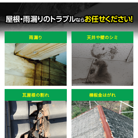
雨漏り
天井や壁のシミ
瓦屋根の割れ
棟板金はがれ