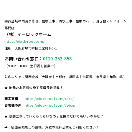
関西全域の雨漏り修理、屋根工事、防水工事、屋根カバー、葺き替えリフォーム
専門店
（株）イーロックホーム
https://elock-roof.com/
住所：大阪府堺市堺区三宝町1-3-1
お問い合わせ窓口：
0120-252-858
（9:00～18:00 土日祝も営業中）
対応エリア：関西全域（大阪府｜京都府｜兵庫県｜滋賀県｜奈良県｜和歌山県）
★ 地元のお客様の施工実績多数掲載！
施工実績
https://elock-roof.com/case/
お客様の声
https://elock-roof.com/voice/
★ 塗装工事っていくらくらいなの？見積りだけでもいいのかな？
➡一級塗装技能士の屋根、外壁の無料点検をご利用ください！