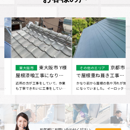
東大阪市 Y様
京都市
東大阪市
その他のエリア
屋根漆喰工事になりま
で屋根重ね葺き工事を
す。
行いました
近所の方が工事をしていて、作業
かなり前から屋根の色や汚れが気
も丁寧できれいに工事をしていた
になっていました。 イーロックホ
ので、一緒に屋根を見てもらうこ
ームさんに相談したところ、定
と･･･
期･･･