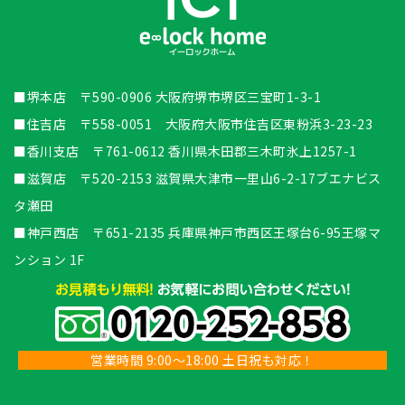
■堺本店 〒590-0906 大阪府堺市堺区三宝町1-3-1
■住吉店 〒558-0051 大阪府大阪市住吉区東粉浜3-23-23
■香川支店 〒761-0612 香川県木田郡三木町氷上1257-1
■滋賀店 〒520-2153 滋賀県大津市一里山6-2-17ブエナビス
タ瀬田
■神戸西店 〒651-2135 兵庫県神戸市西区王塚台6-95王塚マ
ンション 1F
営業時間 9:00～18:00 土日祝も対応！