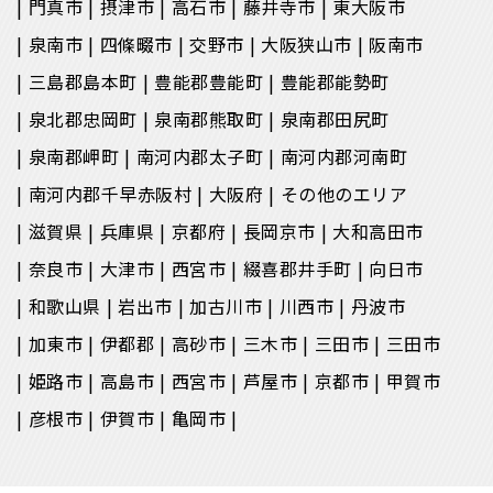
門真市
摂津市
高石市
藤井寺市
東大阪市
泉南市
四條畷市
交野市
大阪狭山市
阪南市
三島郡島本町
豊能郡豊能町
豊能郡能勢町
泉北郡忠岡町
泉南郡熊取町
泉南郡田尻町
泉南郡岬町
南河内郡太子町
南河内郡河南町
南河内郡千早赤阪村
大阪府
その他のエリア
滋賀県
兵庫県
京都府
長岡京市
大和高田市
奈良市
大津市
西宮市
綴喜郡井手町
向日市
和歌山県
岩出市
加古川市
川西市
丹波市
加東市
伊都郡
高砂市
三木市
三田市
三田市
姫路市
高島市
西宮市
芦屋市
京都市
甲賀市
彦根市
伊賀市
亀岡市