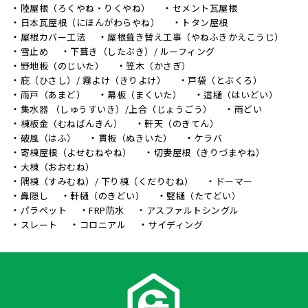
陸屋根（ろくやね・りくやね）
セメント瓦屋根
日本瓦屋根（にほんがわらやね）
トタン屋根
屋根カバー工法
屋根葺き替え工事（やねふきかえこうじ）
雪止め
下葺き（したぶき）/ ルーフィング
野地板（のじいた）
笠木（かさぎ）
庇（ひさし）/ 霧よけ（きりよけ）
戸袋（とぶくろ）
雨戸（あまど）
幕板（まくいた）
這樋（はいどい）
集水器 （しゅうすいき）/上合（じょうごう）
雨どい
棟板金（むねばんきん）
軒天（のきてん）
破風（はふ）
貫板（ぬきいた）
ケラバ
寄棟屋根（よせむねやね）
切妻屋根（きりづまやね）
大棟（おおむね）
隅棟（すみむね）/ 下り棟（くだりむね）
ドーマー
鼻隠し
軒樋（のきどい）
竪樋（たてどい）
パラペット
FRP防水
アスファルトシングル
スレート
コロニアル
サイディング