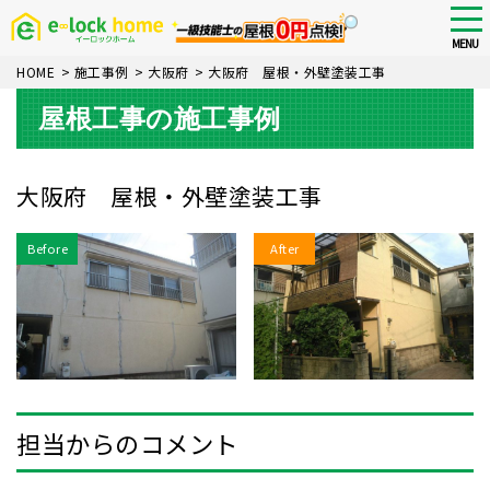
Skip
tog
nav
to
MENU
main
HOME
>
施工事例
>
大阪府
>
大阪府 屋根・外壁塗装工事
content
屋根工事の施工事例
大阪府 屋根・外壁塗装工事
Before
After
担当からのコメント