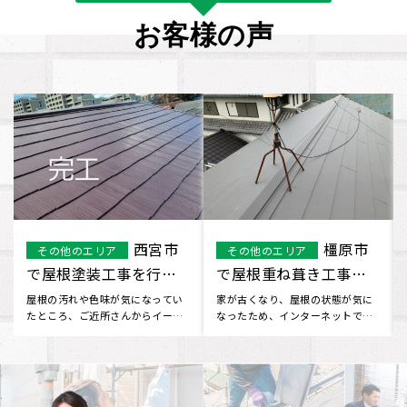
お客様の声
宇治市
高槻市で屋根
その他のエリア
高槻市
で屋根葺き替え工事を
塗装工事を行いました
行いました
ホームページを見つけてお問い合
自宅の屋根の汚れや色褪せが気に
わせしました。 工事について不安
なっていたところ ご近所の方がイ
な部分もありましたが、 見積
ーロックホームさんを教えてく
り･･･
だ･･･