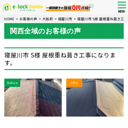
Skip
tog
nav
to
MENU
main
HOME
>
お客様の声
>
大阪府
>
寝屋川市
>
寝屋川市 S様 屋根重ね葺き工
content
関西全域のお客様の声
寝屋川市 S様 屋根重ね葺き工事になりま
す。
Before
After