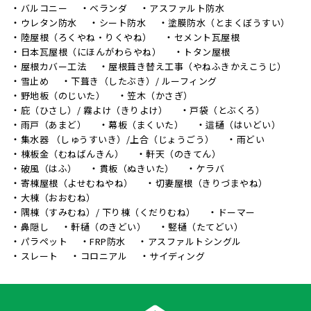
バルコニー
ベランダ
アスファルト防水
ウレタン防水
シート防水
塗膜防水（とまくぼうすい）
陸屋根（ろくやね・りくやね）
セメント瓦屋根
日本瓦屋根（にほんがわらやね）
トタン屋根
屋根カバー工法
屋根葺き替え工事（やねふきかえこうじ）
雪止め
下葺き（したぶき）/ ルーフィング
野地板（のじいた）
笠木（かさぎ）
庇（ひさし）/ 霧よけ（きりよけ）
戸袋（とぶくろ）
雨戸（あまど）
幕板（まくいた）
這樋（はいどい）
集水器 （しゅうすいき）/上合（じょうごう）
雨どい
棟板金（むねばんきん）
軒天（のきてん）
破風（はふ）
貫板（ぬきいた）
ケラバ
寄棟屋根（よせむねやね）
切妻屋根（きりづまやね）
大棟（おおむね）
隅棟（すみむね）/ 下り棟（くだりむね）
ドーマー
鼻隠し
軒樋（のきどい）
竪樋（たてどい）
パラペット
FRP防水
アスファルトシングル
スレート
コロニアル
サイディング