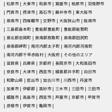
松原市
大東市
和泉市
箕面市
柏原市
羽曳野市
門真市
摂津市
高石市
藤井寺市
東大阪市
泉南市
四條畷市
交野市
大阪狭山市
阪南市
三島郡島本町
豊能郡豊能町
豊能郡能勢町
泉北郡忠岡町
泉南郡熊取町
泉南郡田尻町
泉南郡岬町
南河内郡太子町
南河内郡河南町
南河内郡千早赤阪村
大阪府
その他のエリア
滋賀県
兵庫県
京都府
長岡京市
大和高田市
奈良市
大津市
西宮市
綴喜郡井手町
向日市
和歌山県
岩出市
加古川市
川西市
丹波市
加東市
伊都郡
高砂市
三木市
三田市
三田市
姫路市
高島市
西宮市
芦屋市
京都市
甲賀市
彦根市
伊賀市
亀岡市