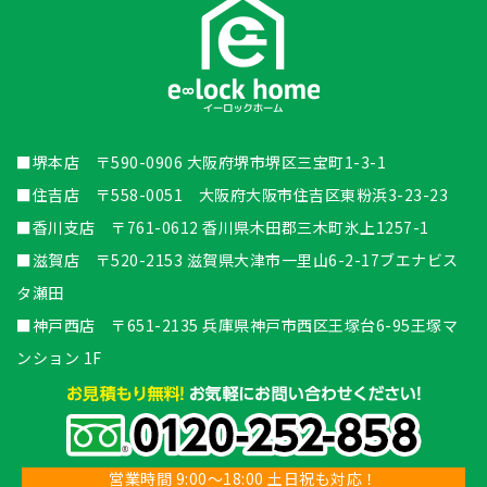
■堺本店 〒590-0906 大阪府堺市堺区三宝町1-3-1
■住吉店 〒558-0051 大阪府大阪市住吉区東粉浜3-23-23
■香川支店 〒761-0612 香川県木田郡三木町氷上1257-1
■滋賀店 〒520-2153 滋賀県大津市一里山6-2-17ブエナビス
タ瀬田
■神戸西店 〒651-2135 兵庫県神戸市西区王塚台6-95王塚マ
ンション 1F
営業時間 9:00～18:00 土日祝も対応！