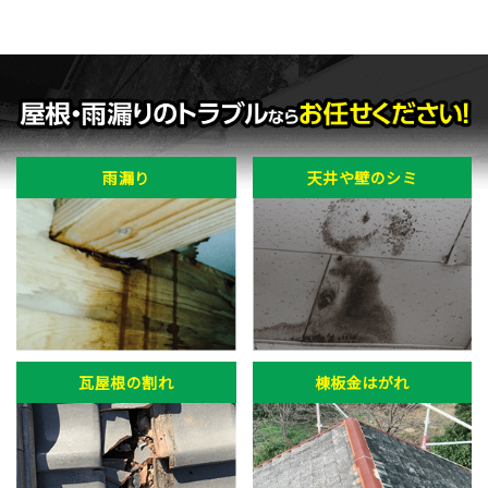
雨漏り
天井や壁のシミ
瓦屋根の割れ
棟板金はがれ