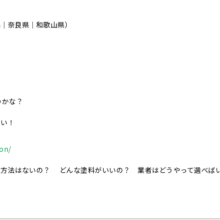
県｜奈良県｜和歌山県）
のかな？
さい！
ion/
事方法はないの？ どんな塗料がいいの？ 業者はどうやって選べば