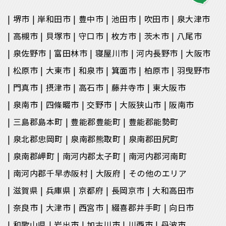
堺市
岸和田市
豊中市
池田市
吹田市
泉大津市
高槻市
貝塚市
守口市
枚方市
茨木市
八尾市
泉佐野市
富田林市
寝屋川市
河内長野市
大阪市
松原市
大東市
和泉市
箕面市
柏原市
羽曳野市
門真市
摂津市
高石市
藤井寺市
東大阪市
泉南市
四條畷市
交野市
大阪狭山市
阪南市
三島郡島本町
豊能郡豊能町
豊能郡能勢町
泉北郡忠岡町
泉南郡熊取町
泉南郡田尻町
泉南郡岬町
南河内郡太子町
南河内郡河南町
南河内郡千早赤阪村
大阪府
その他のエリア
滋賀県
兵庫県
京都府
長岡京市
大和高田市
奈良市
大津市
西宮市
綴喜郡井手町
向日市
和歌山県
岩出市
加古川市
川西市
丹波市