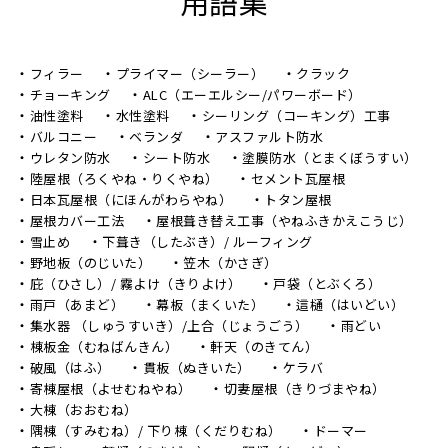
用語集
フィラー
プライマー（シーラー）
クラック
チョーキング
ALC（エーエルシー/パワーボード）
油性塗料
水性塗料
シーリング（コーキング）工事
バルコニー
ベランダ
アスファルト防水
ウレタン防水
シート防水
塗膜防水（とまくぼうすい）
陸屋根（ろくやね・りくやね）
セメント瓦屋根
日本瓦屋根（にほんがわらやね）
トタン屋根
屋根カバー工法
屋根葺き替え工事（やねふきかえこうじ）
雪止め
下葺き（したぶき）/ ルーフィング
野地板（のじいた）
笠木（かさぎ）
庇（ひさし）/ 霧よけ（きりよけ）
戸袋（とぶくろ）
雨戸（あまど）
幕板（まくいた）
這樋（はいどい）
集水器 （しゅうすいき）/上合（じょうごう）
雨どい
棟板金（むねばんきん）
軒天（のきてん）
破風（はふ）
貫板（ぬきいた）
ケラバ
寄棟屋根（よせむねやね）
切妻屋根（きりづまやね）
大棟（おおむね）
隅棟（すみむね）/ 下り棟（くだりむね）
ドーマー