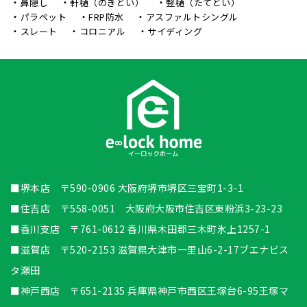
鼻隠し
軒樋（のきどい）
竪樋（たてどい）
パラペット
FRP防水
アスファルトシングル
スレート
コロニアル
サイディング
■堺本店 〒590-0906 大阪府堺市堺区三宝町1-3-1
■住吉店 〒558-0051 大阪府大阪市住吉区東粉浜3-23-23
■香川支店 〒761-0612 香川県木田郡三木町氷上1257-1
■滋賀店 〒520-2153 滋賀県大津市一里山6-2-17ブエナビス
タ瀬田
■神戸西店 〒651-2135 兵庫県神戸市西区王塚台6-95王塚マ