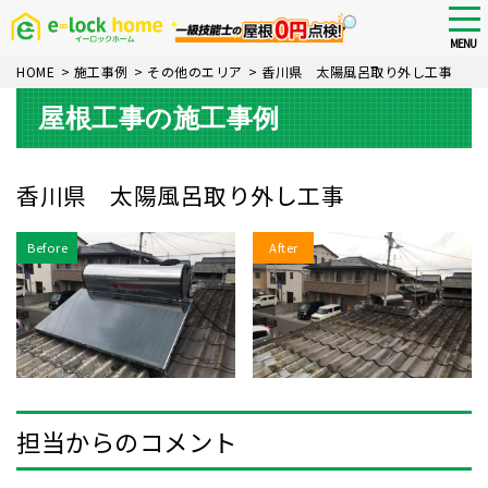
Skip
tog
nav
to
MENU
main
HOME
>
施工事例
>
その他のエリア
>
香川県 太陽風呂取り外し工事
content
屋根工事の施工事例
香川県 太陽風呂取り外し工事
Before
After
担当からのコメント