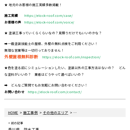
★ 地元のお客様の施工実績多数掲載！
施工実績
https://elock-roof.com/case/
お客様の声
https://elock-roof.com/voice/
★ 塗装工事っていくらくらいなの？見積りだけでもいいのかな？
➡一級塗装技能士の屋根、外壁の無料点検をご利用ください！
無理な営業等は一切行っておりません！
外壁屋根無料診断
https://elock-roof.com/inspection/
★色を塗る前にシミュレーションしたい、塗装以外の工事方法はないの？ どん
な塗料がいいの？ 業者はどうやって選べばいいの？
➡ どんなご質問でもお気軽にお問い合わせください！
お問い合わせ
https://elock-roof.com/contact/
>
>
>
HOME
施工事例
その他のエリア
香川県 太陽風呂取り外し工事
< 前の記事
香川県 防水工事