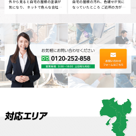
ました。
した。
屋根の変色や劣化が気になってネ
家の屋根の状態が気になったた
ットで調べてみると イーロックホ
め、ネットでイーロックホームさ
ームさんが出てきました。 口
んを見つけ、電話しました。 現状
コ･･･
を･･･