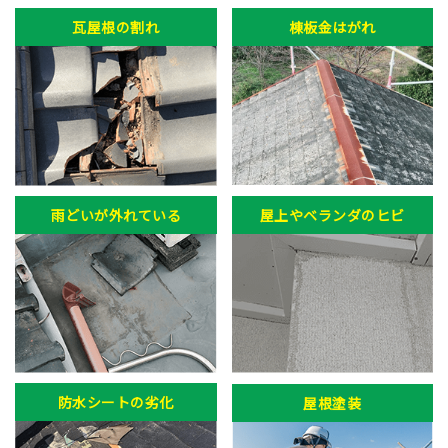
瓦屋根の割れ
棟板金はがれ
雨どいが外れている
屋上やベランダのヒビ
防水シートの劣化
屋根塗装