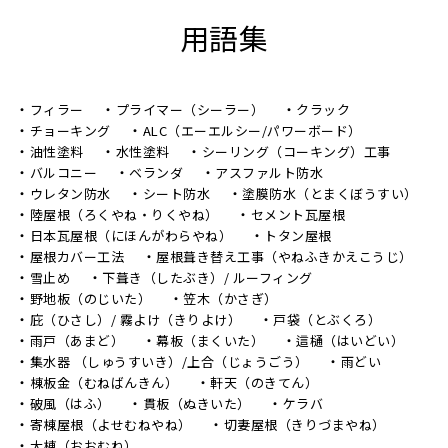
用語集
フィラー
プライマー（シーラー）
クラック
チョーキング
ALC（エーエルシー/パワーボード）
油性塗料
水性塗料
シーリング（コーキング）工事
バルコニー
ベランダ
アスファルト防水
ウレタン防水
シート防水
塗膜防水（とまくぼうすい）
陸屋根（ろくやね・りくやね）
セメント瓦屋根
日本瓦屋根（にほんがわらやね）
トタン屋根
屋根カバー工法
屋根葺き替え工事（やねふきかえこうじ）
雪止め
下葺き（したぶき）/ ルーフィング
野地板（のじいた）
笠木（かさぎ）
庇（ひさし）/ 霧よけ（きりよけ）
戸袋（とぶくろ）
雨戸（あまど）
幕板（まくいた）
這樋（はいどい）
集水器 （しゅうすいき）/上合（じょうごう）
雨どい
棟板金（むねばんきん）
軒天（のきてん）
破風（はふ）
貫板（ぬきいた）
ケラバ
寄棟屋根（よせむねやね）
切妻屋根（きりづまやね）
大棟（おおむね）