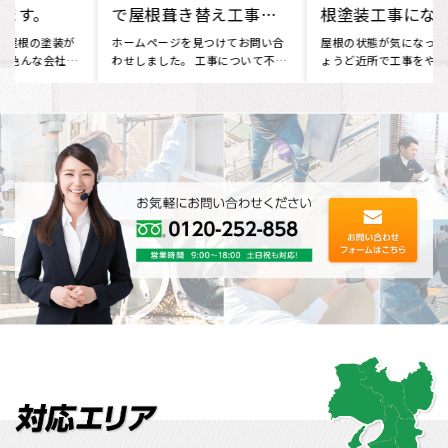
で屋根葺き替え工事を
根塗装工事になります。
行いました
ホームページを見つけてお問い合
屋根の状態が気になっており、ち
わせしました。 工事について不安
ょうど近所で工事をやっていた、
な部分もありましたが、 見積
イーロックホームさんの職人に声
り･･･
を･･･