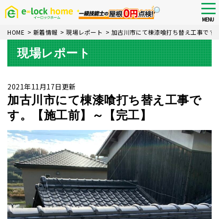
Skip
tog
nav
to
MENU
main
HOME
>
新着情報
>
現場レポート
>
加古川市にて棟漆喰打ち替え工事です
content
現場レポート
2021年11月17日更新
加古川市にて棟漆喰打ち替え工事で
す。【施工前】～【完工】