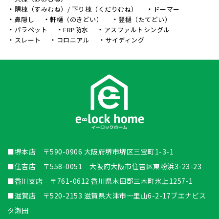
隅棟（すみむね）/ 下り棟（くだりむね）
ドーマー
鼻隠し
軒樋（のきどい）
竪樋（たてどい）
パラペット
FRP防水
アスファルトシングル
スレート
コロニアル
サイディング
■堺本店 〒590-0906 大阪府堺市堺区三宝町1-3-1
■住吉店 〒558-0051 大阪府大阪市住吉区東粉浜3-23-23
■香川支店 〒761-0612 香川県木田郡三木町氷上1257-1
■滋賀店 〒520-2153 滋賀県大津市一里山6-2-17ブエナビス
タ瀬田