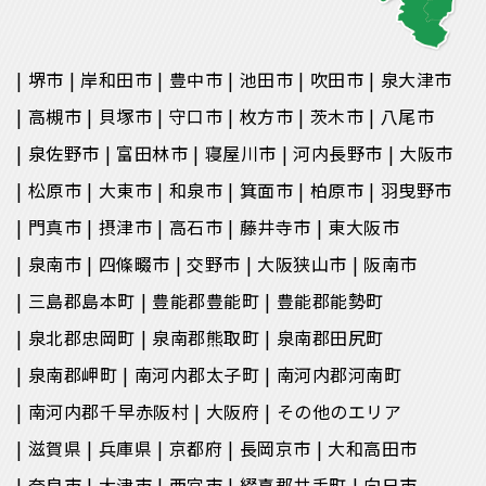
堺市
岸和田市
豊中市
池田市
吹田市
泉大津市
高槻市
貝塚市
守口市
枚方市
茨木市
八尾市
泉佐野市
富田林市
寝屋川市
河内長野市
大阪市
松原市
大東市
和泉市
箕面市
柏原市
羽曳野市
門真市
摂津市
高石市
藤井寺市
東大阪市
泉南市
四條畷市
交野市
大阪狭山市
阪南市
三島郡島本町
豊能郡豊能町
豊能郡能勢町
泉北郡忠岡町
泉南郡熊取町
泉南郡田尻町
泉南郡岬町
南河内郡太子町
南河内郡河南町
南河内郡千早赤阪村
大阪府
その他のエリア
滋賀県
兵庫県
京都府
長岡京市
大和高田市
奈良市
大津市
西宮市
綴喜郡井手町
向日市