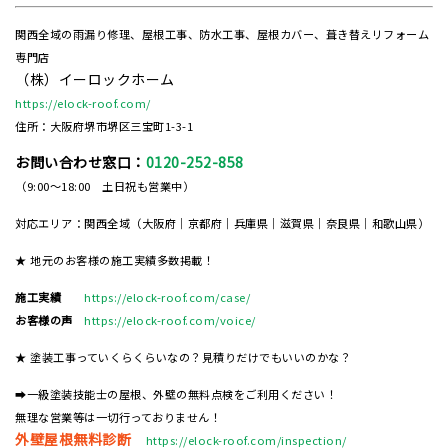
関西全域の雨漏り修理、屋根工事、防水工事、屋根カバー、葺き替えリフォーム
専門店
（株）イーロックホーム
https://elock-roof.com/
住所：大阪府堺市堺区三宝町1-3-1
お問い合わせ窓口：
0120-252-858
（9:00～18:00 土日祝も営業中）
対応エリア：関西全域（大阪府｜京都府｜兵庫県｜滋賀県｜奈良県｜和歌山県）
★ 地元のお客様の施工実績多数掲載！
施工実績
https://elock-roof.com/case/
お客様の声
https://elock-roof.com/voice/
★ 塗装工事っていくらくらいなの？見積りだけでもいいのかな？
➡一級塗装技能士の屋根、外壁の無料点検をご利用ください！
無理な営業等は一切行っておりません！
外壁屋根無料診断
https://elock-roof.com/inspection/