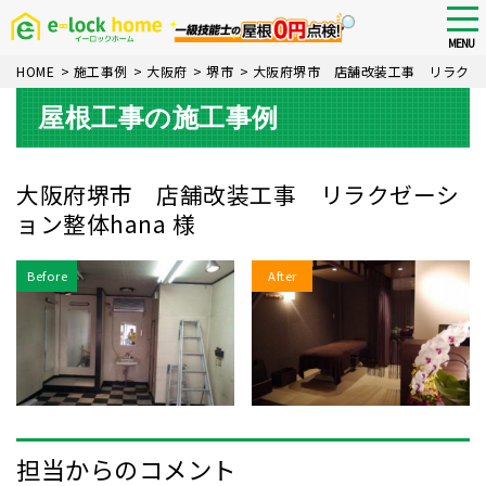
Skip
tog
nav
to
MENU
main
HOME
>
施工事例
>
大阪府
>
堺市
>
大阪府堺市 店舗改装工事 リラクゼー
content
屋根工事の施工事例
大阪府堺市 店舗改装工事 リラクゼーシ
ョン整体hana 様
Before
After
担当からのコメント