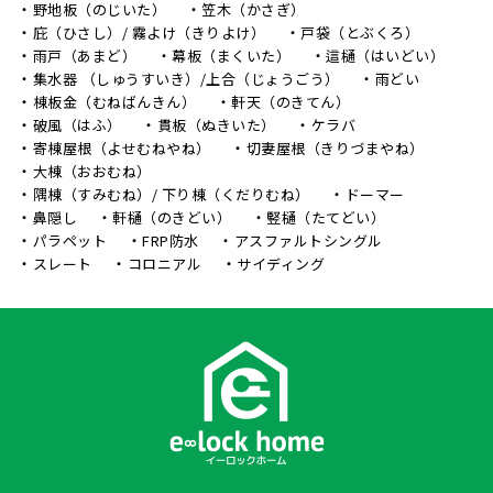
野地板（のじいた）
笠木（かさぎ）
庇（ひさし）/ 霧よけ（きりよけ）
戸袋（とぶくろ）
雨戸（あまど）
幕板（まくいた）
這樋（はいどい）
集水器 （しゅうすいき）/上合（じょうごう）
雨どい
棟板金（むねばんきん）
軒天（のきてん）
破風（はふ）
貫板（ぬきいた）
ケラバ
寄棟屋根（よせむねやね）
切妻屋根（きりづまやね）
大棟（おおむね）
隅棟（すみむね）/ 下り棟（くだりむね）
ドーマー
鼻隠し
軒樋（のきどい）
竪樋（たてどい）
パラペット
FRP防水
アスファルトシングル
スレート
コロニアル
サイディング