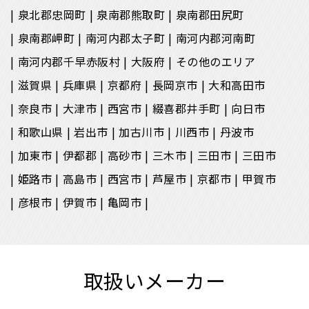
泉北郡忠岡町
泉南郡熊取町
泉南郡田尻町
泉南郡岬町
南河内郡太子町
南河内郡河南町
南河内郡千早赤阪村
大阪府
その他のエリア
滋賀県
兵庫県
京都府
長岡京市
大和高田市
奈良市
大津市
西宮市
綴喜郡井手町
向日市
和歌山県
岩出市
加古川市
川西市
丹波市
加東市
伊都郡
高砂市
三木市
三田市
三田市
姫路市
高島市
西宮市
芦屋市
京都市
甲賀市
彦根市
伊賀市
亀岡市
取扱いメーカー