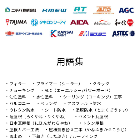
用語集
フィラー
プライマー（シーラー）
クラック
チョーキング
ALC（エーエルシー/パワーボード）
油性塗料
水性塗料
シーリング（コーキング）工事
バルコニー
ベランダ
アスファルト防水
ウレタン防水
シート防水
塗膜防水（とまくぼうすい）
陸屋根（ろくやね・りくやね）
セメント瓦屋根
日本瓦屋根（にほんがわらやね）
トタン屋根
屋根カバー工法
屋根葺き替え工事（やねふきかえこうじ）
雪止め
下葺き（したぶき）/ ルーフィング