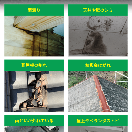
雨漏り
天井や壁のシミ
瓦屋根の割れ
棟板金はがれ
雨どいが外れている
屋上やベランダのヒビ