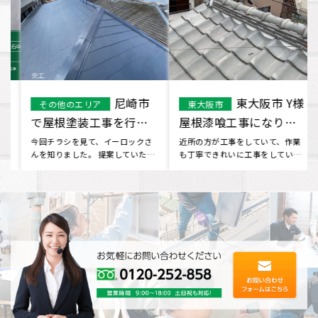
尼崎市
東大阪市 Y様
その他のエリア
東大阪市
で屋根塗装工事を行い
屋根漆喰工事になりま
ました。
す。
今回チラシを見て、イーロックさ
近所の方が工事をしていて、作業
んを知りました。 提案していただ
も丁寧できれいに工事をしていた
いた内容や価格にも満足できた
ので、一緒に屋根を見てもらうこ
の･･･
と･･･