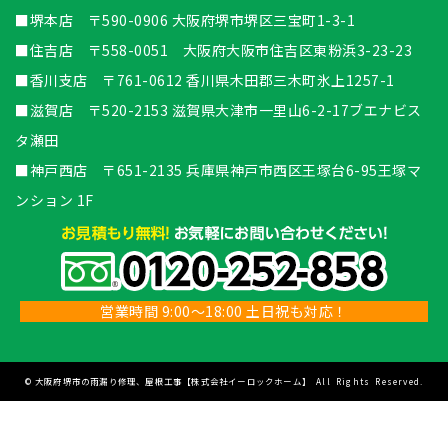
■堺本店 〒590-0906 大阪府堺市堺区三宝町1-3-1
■住吉店 〒558-0051 大阪府大阪市住吉区東粉浜3-23-23
■香川支店 〒761-0612 香川県木田郡三木町氷上1257-1
■滋賀店 〒520-2153 滋賀県大津市一里山6-2-17ブエナビス
タ瀬田
■神戸西店 〒651-2135 兵庫県神戸市西区王塚台6-95王塚マ
ンション 1F
営業時間 9:00～18:00 土日祝も対応！
©
大阪府堺市の雨漏り修理、屋根工事【株式会社イーロックホーム】
All Rights Reserved.