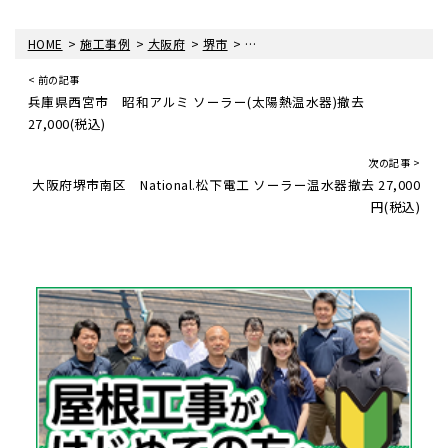
>
>
>
>
HOME
施工事例
大阪府
堺市
大阪府堺市 店舗改装工事 リラクゼ
< 前の記事
兵庫県西宮市 昭和アルミ ソーラー(太陽熱温水器)撤去
27,000(税込)
次の記事 >
大阪府堺市南区 National.松下電工 ソーラー温水器撤去 27,000
円(税込)