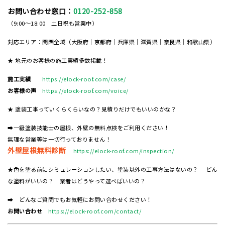
お問い合わせ窓口：
0120-252-858
（9:00～18:00 土日祝も営業中）
対応エリア：関西全域（大阪府｜京都府｜兵庫県｜滋賀県｜奈良県｜和歌山県）
★ 地元のお客様の施工実績多数掲載！
施工実績
https://elock-roof.com/case/
お客様の声
https://elock-roof.com/voice/
★ 塗装工事っていくらくらいなの？見積りだけでもいいのかな？
➡一級塗装技能士の屋根、外壁の無料点検をご利用ください！
無理な営業等は一切行っておりません！
外壁屋根無料診断
https://elock-roof.com/inspection/
★色を塗る前にシミュレーションしたい、塗装以外の工事方法はないの？ どん
な塗料がいいの？ 業者はどうやって選べばいいの？
➡ どんなご質問でもお気軽にお問い合わせください！
お問い合わせ
https://elock-roof.com/contact/