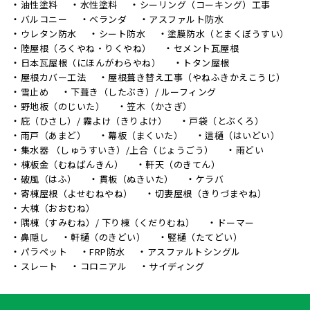
油性塗料
水性塗料
シーリング（コーキング）工事
バルコニー
ベランダ
アスファルト防水
ウレタン防水
シート防水
塗膜防水（とまくぼうすい）
陸屋根（ろくやね・りくやね）
セメント瓦屋根
日本瓦屋根（にほんがわらやね）
トタン屋根
屋根カバー工法
屋根葺き替え工事（やねふきかえこうじ）
雪止め
下葺き（したぶき）/ ルーフィング
野地板（のじいた）
笠木（かさぎ）
庇（ひさし）/ 霧よけ（きりよけ）
戸袋（とぶくろ）
雨戸（あまど）
幕板（まくいた）
這樋（はいどい）
集水器 （しゅうすいき）/上合（じょうごう）
雨どい
棟板金（むねばんきん）
軒天（のきてん）
破風（はふ）
貫板（ぬきいた）
ケラバ
寄棟屋根（よせむねやね）
切妻屋根（きりづまやね）
大棟（おおむね）
隅棟（すみむね）/ 下り棟（くだりむね）
ドーマー
鼻隠し
軒樋（のきどい）
竪樋（たてどい）
パラペット
FRP防水
アスファルトシングル
スレート
コロニアル
サイディング