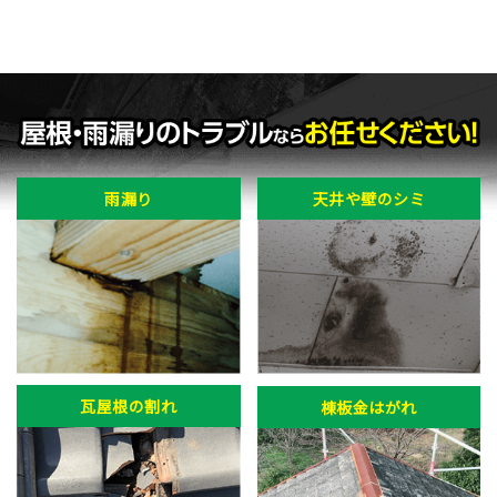
雨漏り
天井や壁のシミ
瓦屋根の割れ
棟板金はがれ