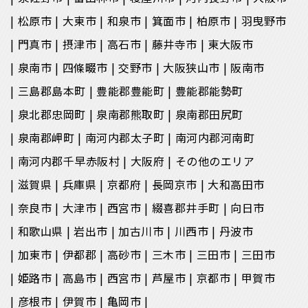
松原市
大東市
和泉市
箕面市
柏原市
羽曳野市
門真市
摂津市
高石市
藤井寺市
東大阪市
泉南市
四條畷市
交野市
大阪狭山市
阪南市
三島郡島本町
豊能郡豊能町
豊能郡能勢町
泉北郡忠岡町
泉南郡熊取町
泉南郡田尻町
泉南郡岬町
南河内郡太子町
南河内郡河南町
南河内郡千早赤阪村
大阪府
その他のエリア
滋賀県
兵庫県
京都府
長岡京市
大和高田市
奈良市
大津市
西宮市
綴喜郡井手町
向日市
和歌山県
岩出市
加古川市
川西市
丹波市
加東市
伊都郡
高砂市
三木市
三田市
三田市
姫路市
高島市
西宮市
芦屋市
京都市
甲賀市
彦根市
伊賀市
亀岡市