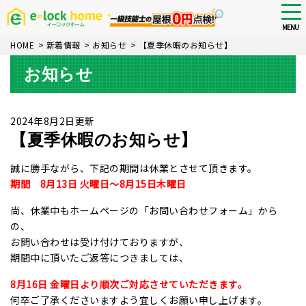
Skip
tog
nav
to
MENU
main
HOME
>
新着情報
>
お知らせ
>
【夏季休暇のお知らせ】
content
お知らせ
2024年8月2日更新
【夏季休暇のお知らせ】
誠に勝手ながら、下記の期間は休業とさせて頂きます。
期間 8月13日 火曜日～8月15日木曜日
尚、休業中もホームページの「お問い合わせフォーム」から
の、
お問い合わせは受け付けておりますが、
期間中に頂いたご返答につきましては、
8月16日 金曜日より順次ご対応させていただきます。
何卒ご了承くださいますよう宜しくお願い申し上げます。