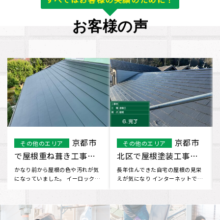
お客様の声
大和高田市
泉大津市で屋
大和高田市
大阪府
で屋根葺き替え工事を
根重ね葺き工事を行い
行いました。
ました。
屋根の葺き替えを考えており、ネ
家が古くなって来て、屋根の変色
ットで見つけてお問い合わせしま
や劣化が気になっていた時、 近所
した。 工事について不安な部分
の方にイーロックホームさんを
も･･･
教･･･