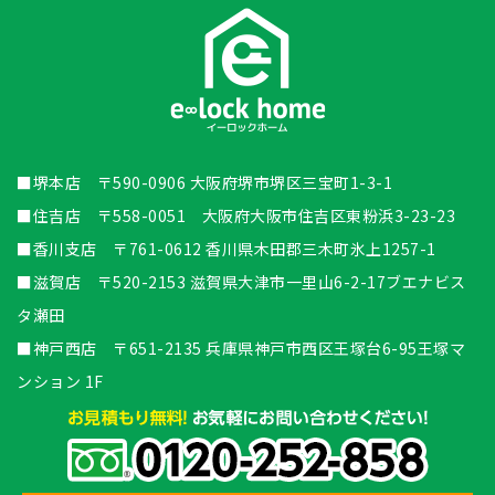
■堺本店 〒590-0906 大阪府堺市堺区三宝町1-3-1
■住吉店 〒558-0051 大阪府大阪市住吉区東粉浜3-23-23
■香川支店 〒761-0612 香川県木田郡三木町氷上1257-1
■滋賀店 〒520-2153 滋賀県大津市一里山6-2-17ブエナビス
タ瀬田
■神戸西店 〒651-2135 兵庫県神戸市西区王塚台6-95王塚マ
ンション 1F