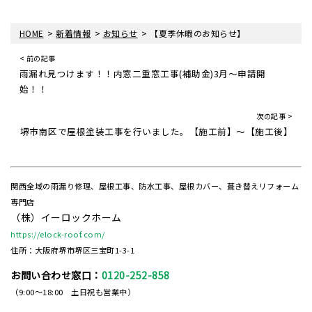
>
>
>
HOME
新着情報
お知らせ
【夏季休暇のお知らせ】
< 前の記事
雨漏れ見つけます！！内窓二重窓工事(補助金)3月～申請開
始！！
次の記事 >
堺市南区で屋根塗装工事を行いました。【施工前】～【施工後】
関西全域の雨漏り修理、屋根工事、防水工事、屋根カバー、葺き替えリフォーム
専門店
（株）イーロックホーム
https://elock-roof.com/
住所：大阪府堺市堺区三宝町1-3-1
お問い合わせ窓口：
0120-252-858
（9:00～18:00 土日祝も営業中）