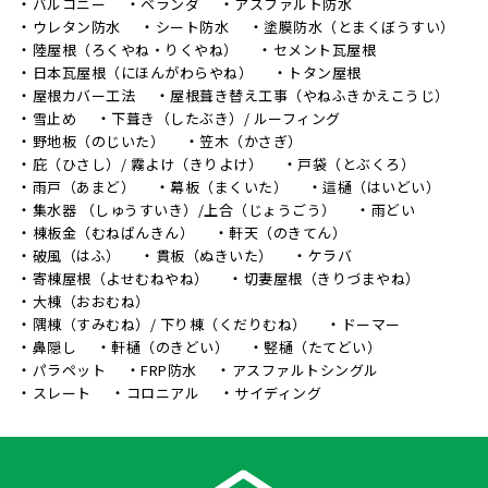
バルコニー
ベランダ
アスファルト防水
ウレタン防水
シート防水
塗膜防水（とまくぼうすい）
陸屋根（ろくやね・りくやね）
セメント瓦屋根
日本瓦屋根（にほんがわらやね）
トタン屋根
屋根カバー工法
屋根葺き替え工事（やねふきかえこうじ）
雪止め
下葺き（したぶき）/ ルーフィング
野地板（のじいた）
笠木（かさぎ）
庇（ひさし）/ 霧よけ（きりよけ）
戸袋（とぶくろ）
雨戸（あまど）
幕板（まくいた）
這樋（はいどい）
集水器 （しゅうすいき）/上合（じょうごう）
雨どい
棟板金（むねばんきん）
軒天（のきてん）
破風（はふ）
貫板（ぬきいた）
ケラバ
寄棟屋根（よせむねやね）
切妻屋根（きりづまやね）
大棟（おおむね）
隅棟（すみむね）/ 下り棟（くだりむね）
ドーマー
鼻隠し
軒樋（のきどい）
竪樋（たてどい）
パラペット
FRP防水
アスファルトシングル
スレート
コロニアル
サイディング