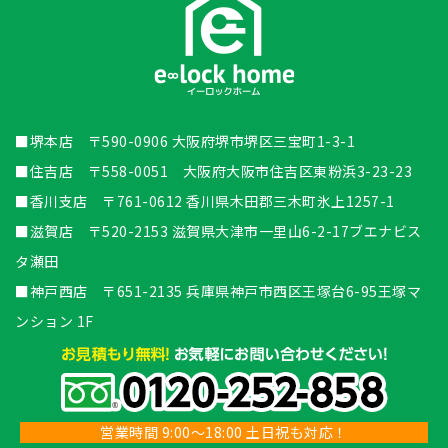
■堺本店 〒590-0906 大阪府堺市堺区三宝町1-3-1
■住吉店 〒558-0051 大阪府大阪市住吉区東粉浜3-23-23
■香川支店 〒761-0612 香川県木田郡三木町氷上1257-1
■滋賀店 〒520-2153 滋賀県大津市一里山6-2-17ブエナビス
タ瀬田
■神戸西店 〒651-2135 兵庫県神戸市西区王塚台6-95王塚マ
ンション 1F
営業時間 9:00～18:00 土日祝も対応！