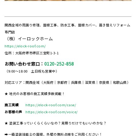
関西全域の雨漏り修理、屋根工事、防水工事、屋根カバー、葺き替えリフォーム
専門店
（株）イーロックホーム
https://elock-roof.com/
住所：大阪府堺市堺区三宝町1-3-1
お問い合わせ窓口：
0120-252-858
（9:00～18:00 土日祝も営業中）
対応エリア：関西全域（大阪府｜京都府｜兵庫県｜滋賀県｜奈良県｜和歌山県）
★ 地元のお客様の施工実績多数掲載！
施工実績
https://elock-roof.com/case/
お客様の声
https://elock-roof.com/voice/
★ 塗装工事っていくらくらいなの？見積りだけでもいいのかな？
➡一級塗装技能士の屋根、外壁の無料点検をご利用ください！