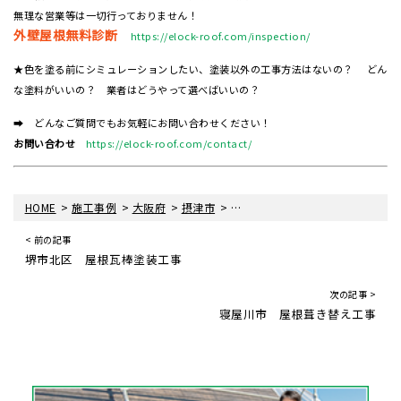
無理な営業等は一切行っておりません！
外壁屋根無料診断
https://elock-roof.com/inspection/
★色を塗る前にシミュレーションしたい、塗装以外の工事方法はないの？ どん
な塗料がいいの？ 業者はどうやって選べばいいの？
➡ どんなご質問でもお気軽にお問い合わせください！
お問い合わせ
https://elock-roof.com/contact/
>
>
>
>
HOME
施工事例
大阪府
摂津市
大阪府摂津市 ソーラー温水器取
< 前の記事
堺市北区 屋根瓦棒塗装工事
次の記事 >
寝屋川市 屋根葺き替え工事