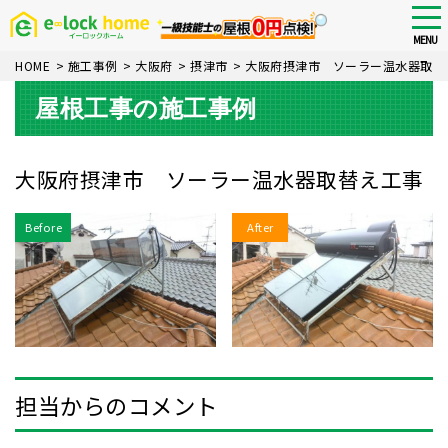
Skip
tog
nav
to
MENU
main
HOME
>
施工事例
>
大阪府
>
摂津市
>
大阪府摂津市 ソーラー温水器取替
content
屋根工事の施工事例
大阪府摂津市 ソーラー温水器取替え工事
Before
After
担当からのコメント