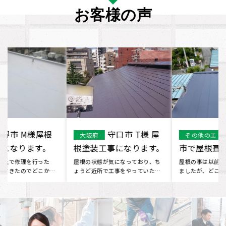
お客様の声
和歌山
交野市 屋根塗
その他のエリア
交野市
市で屋根葺き替え工事
装工事になります。
を行いました。
屋根の事は以前から気になってい
外から見ると自宅の屋根の塗装が
ましたが、どこに問い合わせてい
気になり、 ネットで色んな会社を
いかわからず…ネットを検索して
検索していたところ、 イーロ
い･･･
ッ･･･