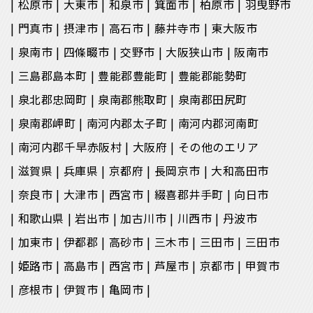
松原市
大東市
和泉市
箕面市
柏原市
羽曳野市
門真市
摂津市
高石市
藤井寺市
東大阪市
泉南市
四條畷市
交野市
大阪狭山市
阪南市
三島郡島本町
豊能郡豊能町
豊能郡能勢町
泉北郡忠岡町
泉南郡熊取町
泉南郡田尻町
泉南郡岬町
南河内郡太子町
南河内郡河南町
南河内郡千早赤阪村
大阪府
その他のエリア
滋賀県
兵庫県
京都府
長岡京市
大和高田市
奈良市
大津市
西宮市
綴喜郡井手町
向日市
和歌山県
岩出市
加古川市
川西市
丹波市
加東市
伊都郡
高砂市
三木市
三田市
三田市
姫路市
高島市
西宮市
芦屋市
京都市
甲賀市
彦根市
伊賀市
亀岡市