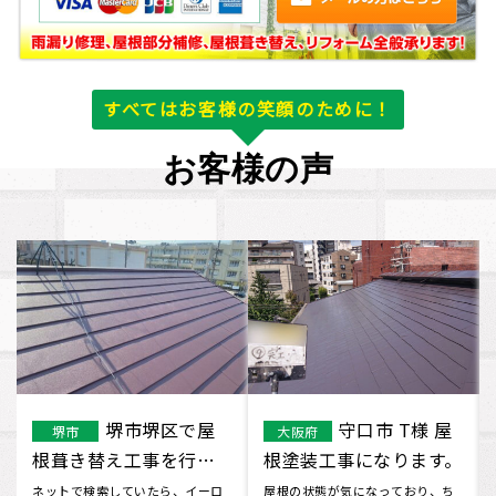
すべてはお客様の笑顔のために！
お客様の声
守口市 M様 重
五條市
守口市
その他のエリア
ね葺き工事になります
で屋根塗装補修工事を
行いました
屋根の事は以前から気になって
ホームページを見て、問い合わせ