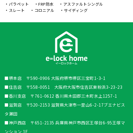
パラペット
FRP防水
アスファルトシングル
スレート
コロニアル
サイディング
■堺本店 〒590-0906 大阪府堺市堺区三宝町1-3-1
■住吉店 〒558-0051 大阪府大阪市住吉区東粉浜3-23-23
■香川支店 〒761-0612 香川県木田郡三木町氷上1257-1
■滋賀店 〒520-2153 滋賀県大津市一里山6-2-17ブエナビス
タ瀬田
■神戸西店 〒651-2135 兵庫県神戸市西区王塚台6-95王塚マ
ンション 1F