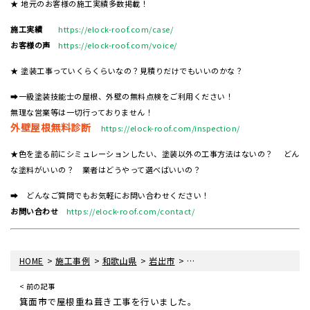
★ 地元のお客様の施工実績多数掲載！
施工実績
https://elock-roof.com/case/
お客様の声
https://elock-roof.com/voice/
★ 塗装工事っていくらくらいなの？見積りだけでもいいのかな？
➡一級塗装技能士の屋根、外壁の無料点検をご利用ください！
無理な営業等は一切行っておりません！
外壁屋根無料診断
https://elock-roof.com/inspection/
★色を塗る前にシミュレーションしたい、塗装以外の工事方法はないの？ どん
な塗料がいいの？ 業者はどうやって選べばいいの？
➡ どんなご質問でもお気軽にお問い合わせください！
お問い合わせ
https://elock-roof.com/contact/
>
>
>
>
HOME
施工事例
和歌山県
岩出市
岩出市で屋根重ね葺き工事を行
< 前の記事
箕面市で屋根重ね葺き工事を行いました。