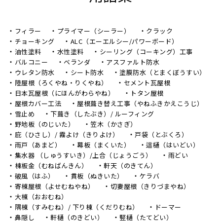
フィラー
プライマー（シーラー）
クラック
チョーキング
ALC（エーエルシー/パワーボード）
油性塗料
水性塗料
シーリング（コーキング）工事
バルコニー
ベランダ
アスファルト防水
ウレタン防水
シート防水
塗膜防水（とまくぼうすい）
陸屋根（ろくやね・りくやね）
セメント瓦屋根
日本瓦屋根（にほんがわらやね）
トタン屋根
屋根カバー工法
屋根葺き替え工事（やねふきかえこうじ）
雪止め
下葺き（したぶき）/ ルーフィング
野地板（のじいた）
笠木（かさぎ）
庇（ひさし）/ 霧よけ（きりよけ）
戸袋（とぶくろ）
雨戸（あまど）
幕板（まくいた）
這樋（はいどい）
集水器 （しゅうすいき）/上合（じょうごう）
雨どい
棟板金（むねばんきん）
軒天（のきてん）
破風（はふ）
貫板（ぬきいた）
ケラバ
寄棟屋根（よせむねやね）
切妻屋根（きりづまやね）
大棟（おおむね）
隅棟（すみむね）/ 下り棟（くだりむね）
ドーマー
鼻隠し
軒樋（のきどい）
竪樋（たてどい）