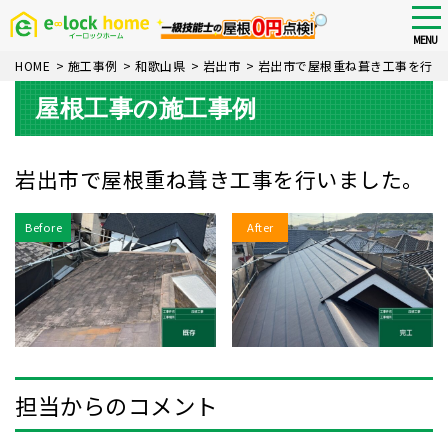
Skip
tog
nav
to
MENU
main
HOME
>
施工事例
>
和歌山県
>
岩出市
>
岩出市で屋根重ね葺き工事を行い
content
屋根工事の施工事例
岩出市で屋根重ね葺き工事を行いました。
Before
After
担当からのコメント