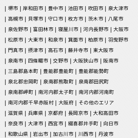
堺市
岸和田市
豊中市
池田市
吹田市
泉大津市
高槻市
貝塚市
守口市
枚方市
茨木市
八尾市
泉佐野市
富田林市
寝屋川市
河内長野市
大阪市
松原市
大東市
和泉市
箕面市
柏原市
羽曳野市
門真市
摂津市
高石市
藤井寺市
東大阪市
泉南市
四條畷市
交野市
大阪狭山市
阪南市
三島郡島本町
豊能郡豊能町
豊能郡能勢町
泉北郡忠岡町
泉南郡熊取町
泉南郡田尻町
泉南郡岬町
南河内郡太子町
南河内郡河南町
南河内郡千早赤阪村
大阪府
その他のエリア
滋賀県
兵庫県
京都府
長岡京市
大和高田市
奈良市
大津市
西宮市
綴喜郡井手町
向日市
和歌山県
岩出市
加古川市
川西市
丹波市