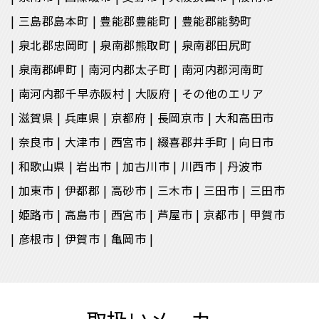
三島郡島本町
豊能郡豊能町
豊能郡能勢町
泉北郡忠岡町
泉南郡熊取町
泉南郡田尻町
泉南郡岬町
南河内郡太子町
南河内郡河南町
南河内郡千早赤阪村
大阪府
その他のエリア
滋賀県
兵庫県
京都府
長岡京市
大和高田市
奈良市
大津市
西宮市
綴喜郡井手町
向日市
和歌山県
岩出市
加古川市
川西市
丹波市
加東市
伊都郡
高砂市
三木市
三田市
三田市
姫路市
高島市
西宮市
芦屋市
京都市
甲賀市
彦根市
伊賀市
亀岡市