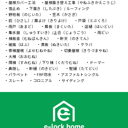
屋根カバー工法
屋根葺き替え工事（やねふきかえこうじ）
雪止め
下葺き（したぶき）/ ルーフィング
野地板（のじいた）
笠木（かさぎ）
庇（ひさし）/ 霧よけ（きりよけ）
戸袋（とぶくろ）
雨戸（あまど）
幕板（まくいた）
這樋（はいどい）
集水器 （しゅうすいき）/上合（じょうごう）
雨どい
棟板金（むねばんきん）
軒天（のきてん）
破風（はふ）
貫板（ぬきいた）
ケラバ
寄棟屋根（よせむねやね）
切妻屋根（きりづまやね）
大棟（おおむね）
隅棟（すみむね）/ 下り棟（くだりむね）
ドーマー
鼻隠し
軒樋（のきどい）
竪樋（たてどい）
パラペット
FRP防水
アスファルトシングル
スレート
コロニアル
サイディング