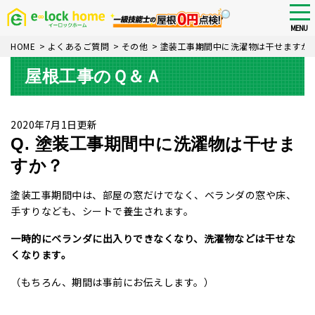
Skip
tog
nav
to
MENU
main
HOME
>
よくあるご質問
>
その他
>
塗装工事期間中に洗濯物は干せますか
content
屋根工事のＱ＆Ａ
2020年7月1日更新
Q. 塗装工事期間中に洗濯物は干せま
すか？
塗装工事期間中は、部屋の窓だけでなく、ベランダの窓や床、
手すりなども、シートで養生されます。
一時的にベランダに出入りできなくなり、洗濯物などは干せな
くなります。
（もちろん、期間は事前にお伝えします。）