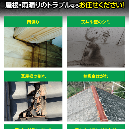
雨漏り
天井や壁のシミ
瓦屋根の割れ
棟板金はがれ