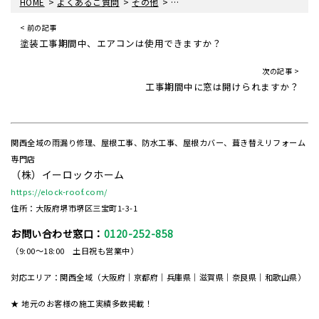
>
>
>
HOME
よくあるご質問
その他
塗装工事期間中に洗濯物は干せます
< 前の記事
塗装工事期間中、エアコンは使用できますか？
次の記事 >
工事期間中に窓は開けられますか？
関西全域の雨漏り修理、屋根工事、防水工事、屋根カバー、葺き替えリフォーム
専門店
（株）イーロックホーム
https://elock-roof.com/
住所：大阪府堺市堺区三宝町1-3-1
お問い合わせ窓口：
0120-252-858
（9:00～18:00 土日祝も営業中）
対応エリア：関西全域（大阪府｜京都府｜兵庫県｜滋賀県｜奈良県｜和歌山県）
★ 地元のお客様の施工実績多数掲載！