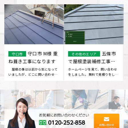
守口市 M様 重
五條市
守口市
その他のエリア
ね葺き工事になります
で屋根塗装補修工事を
行いました
屋根の事は以前から気になって
ホームページを見て、問い合わせ
いましたが、どこに問い合わせて
をしました。 無料で見積りをしに
いいかわからず…インターネット
来ていただけるということだっ
で･･･
た･･･