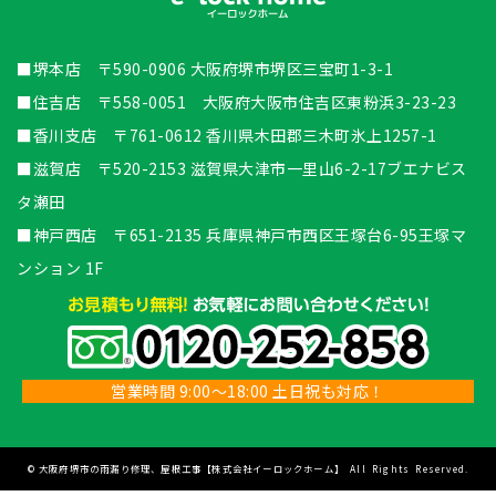
■堺本店 〒590-0906 大阪府堺市堺区三宝町1-3-1
■住吉店 〒558-0051 大阪府大阪市住吉区東粉浜3-23-23
■香川支店 〒761-0612 香川県木田郡三木町氷上1257-1
■滋賀店 〒520-2153 滋賀県大津市一里山6-2-17ブエナビス
タ瀬田
■神戸西店 〒651-2135 兵庫県神戸市西区王塚台6-95王塚マ
ンション 1F
営業時間 9:00～18:00 土日祝も対応！
©
大阪府堺市の雨漏り修理、屋根工事【株式会社イーロックホーム】
All Rights Reserved.