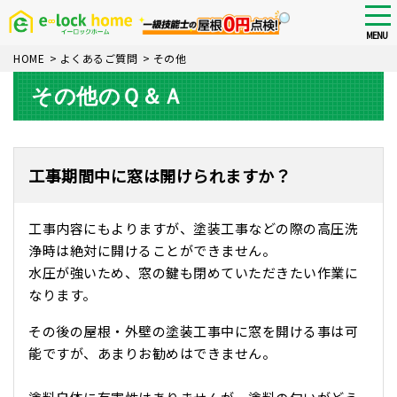
Skip
tog
nav
to
MENU
main
HOME
>
よくあるご質問
>
その他
content
その他のＱ＆Ａ
工事期間中に窓は開けられますか？
工事内容にもよりますが、塗装工事などの際の高圧洗
浄時は絶対に開けることができません。
水圧が強いため、窓の鍵も閉めていただきたい作業に
なります。
その後の屋根・外壁の塗装工事中に窓を開ける事は可
能ですが、あまりお勧めはできません。