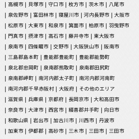
高槻市
貝塚市
守口市
枚方市
茨木市
八尾市
泉佐野市
富田林市
寝屋川市
河内長野市
大阪市
松原市
大東市
和泉市
箕面市
柏原市
羽曳野市
門真市
摂津市
高石市
藤井寺市
東大阪市
泉南市
四條畷市
交野市
大阪狭山市
阪南市
三島郡島本町
豊能郡豊能町
豊能郡能勢町
泉北郡忠岡町
泉南郡熊取町
泉南郡田尻町
泉南郡岬町
南河内郡太子町
南河内郡河南町
南河内郡千早赤阪村
大阪府
その他のエリア
滋賀県
兵庫県
京都府
長岡京市
大和高田市
奈良市
大津市
西宮市
綴喜郡井手町
向日市
和歌山県
岩出市
加古川市
川西市
丹波市
加東市
伊都郡
高砂市
三木市
三田市
三田市