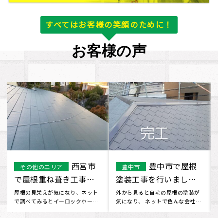
すべてはお客様の笑顔のために！
お客様の声
西宮市
豊中市で屋根
その他のエリア
豊中市
で屋根重ね葺き工事を
塗装工事を行いまし
行いました
た。
屋根の見栄えが気になり、ネット
外から見ると自宅の屋根の塗装が
で調べてみるとイーロックホーム
気になり、 ネットで色んな会社を
さんが出てきました。 無料で屋
検索していたところ、 イーロ