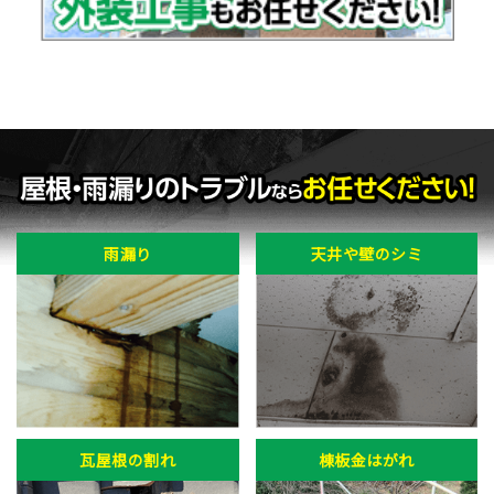
雨漏り
天井や壁のシミ
瓦屋根の割れ
棟板金はがれ