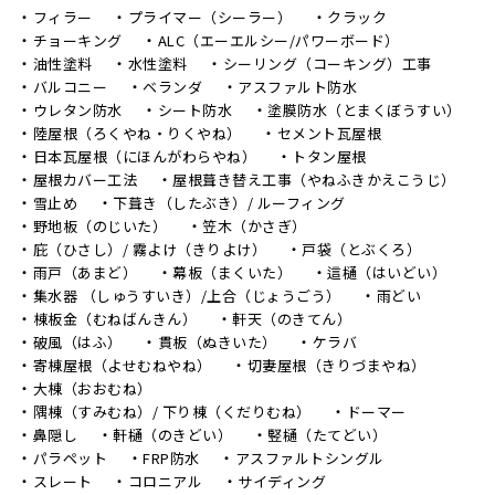
フィラー
プライマー（シーラー）
クラック
チョーキング
ALC（エーエルシー/パワーボード）
油性塗料
水性塗料
シーリング（コーキング）工事
バルコニー
ベランダ
アスファルト防水
ウレタン防水
シート防水
塗膜防水（とまくぼうすい）
陸屋根（ろくやね・りくやね）
セメント瓦屋根
日本瓦屋根（にほんがわらやね）
トタン屋根
屋根カバー工法
屋根葺き替え工事（やねふきかえこうじ）
雪止め
下葺き（したぶき）/ ルーフィング
野地板（のじいた）
笠木（かさぎ）
庇（ひさし）/ 霧よけ（きりよけ）
戸袋（とぶくろ）
雨戸（あまど）
幕板（まくいた）
這樋（はいどい）
集水器 （しゅうすいき）/上合（じょうごう）
雨どい
棟板金（むねばんきん）
軒天（のきてん）
破風（はふ）
貫板（ぬきいた）
ケラバ
寄棟屋根（よせむねやね）
切妻屋根（きりづまやね）
大棟（おおむね）
隅棟（すみむね）/ 下り棟（くだりむね）
ドーマー
鼻隠し
軒樋（のきどい）
竪樋（たてどい）
パラペット
FRP防水
アスファルトシングル
スレート
コロニアル
サイディング