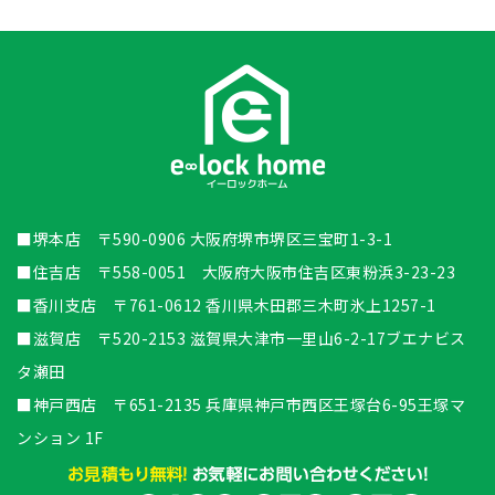
■堺本店 〒590-0906 大阪府堺市堺区三宝町1-3-1
■住吉店 〒558-0051 大阪府大阪市住吉区東粉浜3-23-23
■香川支店 〒761-0612 香川県木田郡三木町氷上1257-1
■滋賀店 〒520-2153 滋賀県大津市一里山6-2-17ブエナビス
タ瀬田
■神戸西店 〒651-2135 兵庫県神戸市西区王塚台6-95王塚マ
ンション 1F