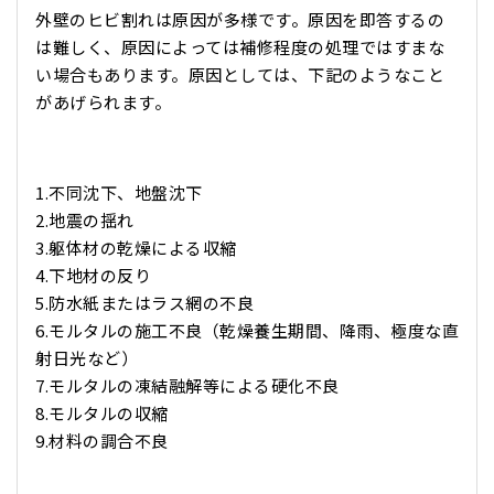
外壁のヒビ割れは原因が多様です。原因を即答するの
は難しく、原因によっては補修程度の処理ではすまな
い場合もあります。原因としては、下記のようなこと
があげられます。
1.不同沈下、地盤沈下
2.地震の揺れ
3.躯体材の乾燥による収縮
4.下地材の反り
5.防水紙またはラス網の不良
6.モルタルの施工不良（乾燥養生期間、降雨、極度な直
射日光など）
7.モルタルの凍結融解等による硬化不良
8.モルタルの収縮
9.材料の調合不良