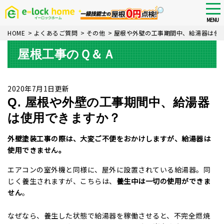
Skip
tog
nav
to
MENU
main
HOME
>
よくあるご質問
>
その他
>
屋根や外壁の工事期間中、給湯器は使
content
屋根工事のＱ＆Ａ
2020年7月1日更新
Q. 屋根や外壁の工事期間中、給湯器
は使用できますか？
外壁塗装工事の際は、大変ご不便をおかけしますが、給湯器は
使用できません。
エアコンの室外機と同様に、屋外に設置されている給湯器。同
じく養生されますが、こちらは、
養生中は一切の使用ができま
せん
。
なぜなら、養生した状態で給湯器を稼働させると、不完全燃焼