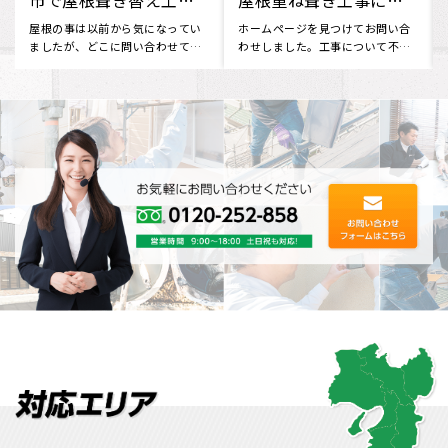
行いました
屋根の見栄えが気になり、ネット
外から見ると自宅の屋根の塗装が
で調べてみるとイーロックホーム
気になり、 ネットで色んな会社を
さんが出てきました。 無料で屋
検索していたところ、 イーロ
根･･･
ッ･･･