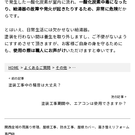
で発生した一酸化炭素が室内に流れ、
一酸化炭素中毒になった
り、給湯器の故障や発火が起きたりするため、非常に危険
だか
らです。
とはいえ、日常生活には欠かせない給湯器。
塗装を行わない間は養生を取り外しますし、ご不便がないよう
にすすめさせて頂きますが、お客様ご自身の身を守るために
も、
使用の際は職人にお声がけ
いただけますと幸いです。
>
>
>
HOME
よくあるご質問
その他
屋根や外壁の工事期間中、給湯器は
< 前の記事
塗装工事中の騒音は大丈夫？
次の記事 >
塗装工事期間中、エアコンは使用できますか？
関西全域の雨漏り修理、屋根工事、防水工事、屋根カバー、葺き替えリフォーム
専門店