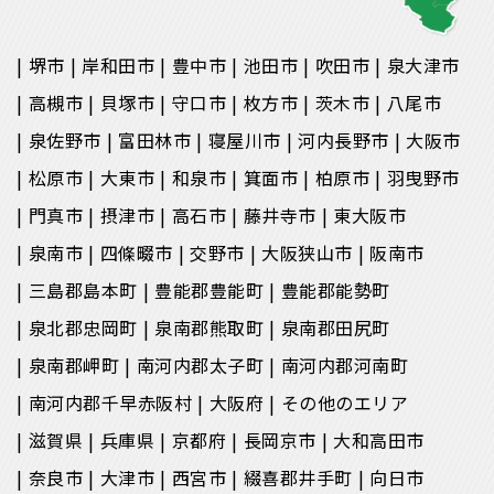
堺市
岸和田市
豊中市
池田市
吹田市
泉大津市
高槻市
貝塚市
守口市
枚方市
茨木市
八尾市
泉佐野市
富田林市
寝屋川市
河内長野市
大阪市
松原市
大東市
和泉市
箕面市
柏原市
羽曳野市
門真市
摂津市
高石市
藤井寺市
東大阪市
泉南市
四條畷市
交野市
大阪狭山市
阪南市
三島郡島本町
豊能郡豊能町
豊能郡能勢町
泉北郡忠岡町
泉南郡熊取町
泉南郡田尻町
泉南郡岬町
南河内郡太子町
南河内郡河南町
南河内郡千早赤阪村
大阪府
その他のエリア
滋賀県
兵庫県
京都府
長岡京市
大和高田市
奈良市
大津市
西宮市
綴喜郡井手町
向日市