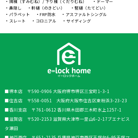
隅棟（すみむね）/ 下り棟（くだりむね）
ドーマー
鼻隠し
軒樋（のきどい）
竪樋（たてどい）
パラペット
FRP防水
アスファルトシングル
スレート
コロニアル
サイディング
■堺本店 〒590-0906 大阪府堺市堺区三宝町1-3-1
■住吉店 〒558-0051 大阪府大阪市住吉区東粉浜3-23-23
■香川支店 〒761-0612 香川県木田郡三木町氷上1257-1
■滋賀店 〒520-2153 滋賀県大津市一里山6-2-17ブエナビス
タ瀬田
■神戸西店 〒651-2135 兵庫県神戸市西区王塚台6-95王塚マ