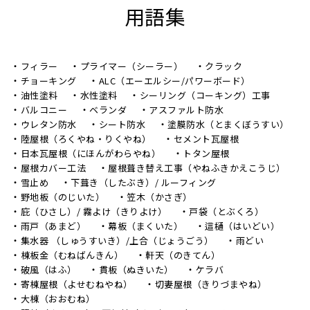
用語集
フィラー
プライマー（シーラー）
クラック
チョーキング
ALC（エーエルシー/パワーボード）
油性塗料
水性塗料
シーリング（コーキング）工事
バルコニー
ベランダ
アスファルト防水
ウレタン防水
シート防水
塗膜防水（とまくぼうすい）
陸屋根（ろくやね・りくやね）
セメント瓦屋根
日本瓦屋根（にほんがわらやね）
トタン屋根
屋根カバー工法
屋根葺き替え工事（やねふきかえこうじ）
雪止め
下葺き（したぶき）/ ルーフィング
野地板（のじいた）
笠木（かさぎ）
庇（ひさし）/ 霧よけ（きりよけ）
戸袋（とぶくろ）
雨戸（あまど）
幕板（まくいた）
這樋（はいどい）
集水器 （しゅうすいき）/上合（じょうごう）
雨どい
棟板金（むねばんきん）
軒天（のきてん）
破風（はふ）
貫板（ぬきいた）
ケラバ
寄棟屋根（よせむねやね）
切妻屋根（きりづまやね）
大棟（おおむね）