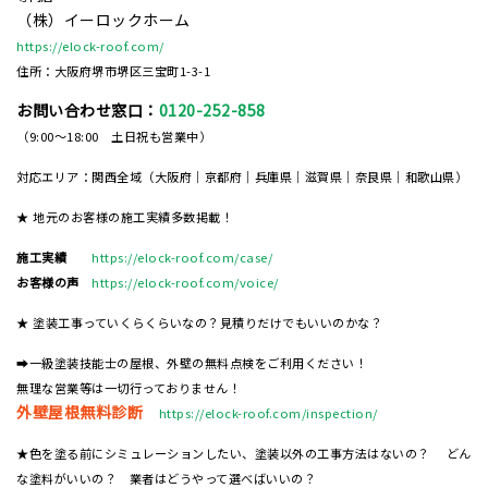
（株）イーロックホーム
https://elock-roof.com/
住所：大阪府堺市堺区三宝町1-3-1
お問い合わせ窓口：
0120-252-858
（9:00～18:00 土日祝も営業中）
対応エリア：関西全域（大阪府｜京都府｜兵庫県｜滋賀県｜奈良県｜和歌山県）
★ 地元のお客様の施工実績多数掲載！
施工実績
https://elock-roof.com/case/
お客様の声
https://elock-roof.com/voice/
★ 塗装工事っていくらくらいなの？見積りだけでもいいのかな？
➡一級塗装技能士の屋根、外壁の無料点検をご利用ください！
無理な営業等は一切行っておりません！
外壁屋根無料診断
https://elock-roof.com/inspection/
★色を塗る前にシミュレーションしたい、塗装以外の工事方法はないの？ どん
な塗料がいいの？ 業者はどうやって選べばいいの？