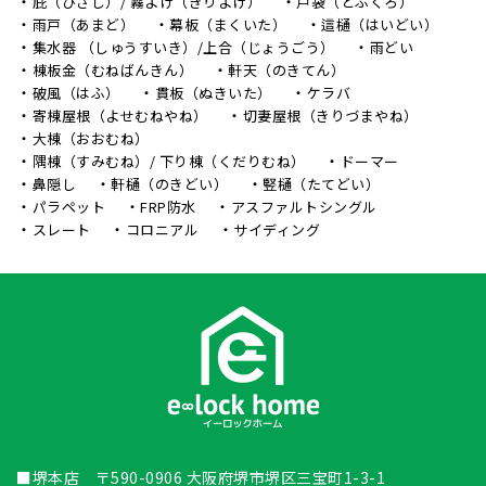
庇（ひさし）/ 霧よけ（きりよけ）
戸袋（とぶくろ）
雨戸（あまど）
幕板（まくいた）
這樋（はいどい）
集水器 （しゅうすいき）/上合（じょうごう）
雨どい
棟板金（むねばんきん）
軒天（のきてん）
破風（はふ）
貫板（ぬきいた）
ケラバ
寄棟屋根（よせむねやね）
切妻屋根（きりづまやね）
大棟（おおむね）
隅棟（すみむね）/ 下り棟（くだりむね）
ドーマー
鼻隠し
軒樋（のきどい）
竪樋（たてどい）
パラペット
FRP防水
アスファルトシングル
スレート
コロニアル
サイディング
■堺本店 〒590-0906 大阪府堺市堺区三宝町1-3-1