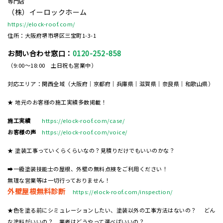
専門店
（株）イーロックホーム
https://elock-roof.com/
住所：大阪府堺市堺区三宝町1-3-1
お問い合わせ窓口：
0120-252-858
（9:00～18:00 土日祝も営業中）
対応エリア：関西全域（大阪府｜京都府｜兵庫県｜滋賀県｜奈良県｜和歌山県）
★ 地元のお客様の施工実績多数掲載！
施工実績
https://elock-roof.com/case/
お客様の声
https://elock-roof.com/voice/
★ 塗装工事っていくらくらいなの？見積りだけでもいいのかな？
➡一級塗装技能士の屋根、外壁の無料点検をご利用ください！
無理な営業等は一切行っておりません！
外壁屋根無料診断
https://elock-roof.com/inspection/
★色を塗る前にシミュレーションしたい、塗装以外の工事方法はないの？ どん
な塗料がいいの？ 業者はどうやって選べばいいの？