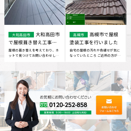
守口市 T様 屋
和歌山
大阪府
その他のエリア
根塗装工事になります。
市で屋根葺き替え工事
を行いました。
屋根の状態が気になっており、ち
屋根の事は以前から気になってい
ょうど近所で工事をやっていた、
ましたが、どこに問い合わせてい
イーロックホームさんの職人に声
いかわからず…ネットを検索して
を･･･
い･･･