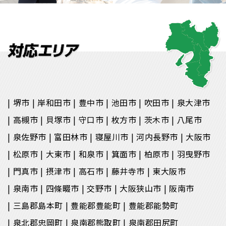
堺市
岸和田市
豊中市
池田市
吹田市
泉大津市
高槻市
貝塚市
守口市
枚方市
茨木市
八尾市
泉佐野市
富田林市
寝屋川市
河内長野市
大阪市
松原市
大東市
和泉市
箕面市
柏原市
羽曳野市
門真市
摂津市
高石市
藤井寺市
東大阪市
泉南市
四條畷市
交野市
大阪狭山市
阪南市
三島郡島本町
豊能郡豊能町
豊能郡能勢町
泉北郡忠岡町
泉南郡熊取町
泉南郡田尻町