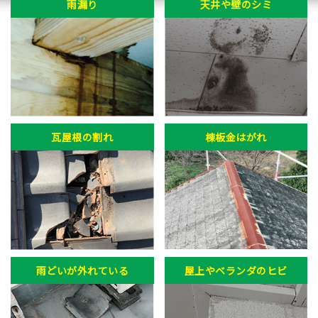
雨漏り
天井や壁のシミ
瓦屋根の割れ
棟板金はがれ
雨どいが外れている
屋上やベランダのヒビ