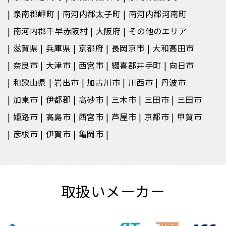
泉南郡岬町
南河内郡太子町
南河内郡河南町
南河内郡千早赤阪村
大阪府
その他のエリア
滋賀県
兵庫県
京都府
長岡京市
大和高田市
奈良市
大津市
西宮市
綴喜郡井手町
向日市
和歌山県
岩出市
加古川市
川西市
丹波市
加東市
伊都郡
高砂市
三木市
三田市
三田市
姫路市
高島市
西宮市
芦屋市
京都市
甲賀市
彦根市
伊賀市
亀岡市
取扱いメーカー