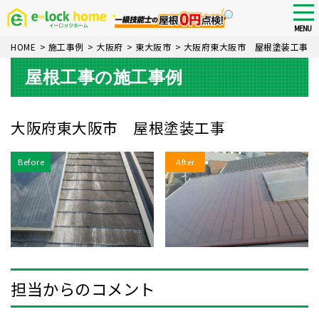
Skip
tog
nav
to
MENU
main
HOME
>
施工事例
>
大阪府
>
東大阪市
>
大阪府東大阪市 屋根塗装工事
content
屋根工事の施工事例
大阪府東大阪市 屋根塗装工事
Before
After
担当からのコメント