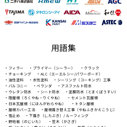
用語集
フィラー
プライマー（シーラー）
クラック
チョーキング
ALC（エーエルシー/パワーボード）
油性塗料
水性塗料
シーリング（コーキング）工事
バルコニー
ベランダ
アスファルト防水
ウレタン防水
シート防水
塗膜防水（とまくぼうすい）
陸屋根（ろくやね・りくやね）
セメント瓦屋根
日本瓦屋根（にほんがわらやね）
トタン屋根
屋根カバー工法
屋根葺き替え工事（やねふきかえこうじ）
雪止め
下葺き（したぶき）/ ルーフィング
野地板（のじいた）
笠木（かさぎ）