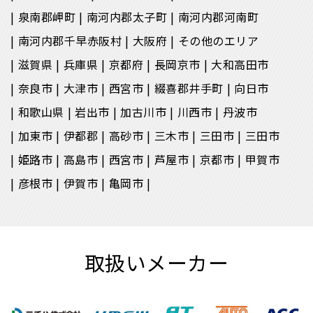
泉南郡岬町
南河内郡太子町
南河内郡河南町
南河内郡千早赤阪村
大阪府
その他のエリア
滋賀県
兵庫県
京都府
長岡京市
大和高田市
奈良市
大津市
西宮市
綴喜郡井手町
向日市
和歌山県
岩出市
加古川市
川西市
丹波市
加東市
伊都郡
高砂市
三木市
三田市
三田市
姫路市
高島市
西宮市
芦屋市
京都市
甲賀市
彦根市
伊賀市
亀岡市
取扱いメーカー