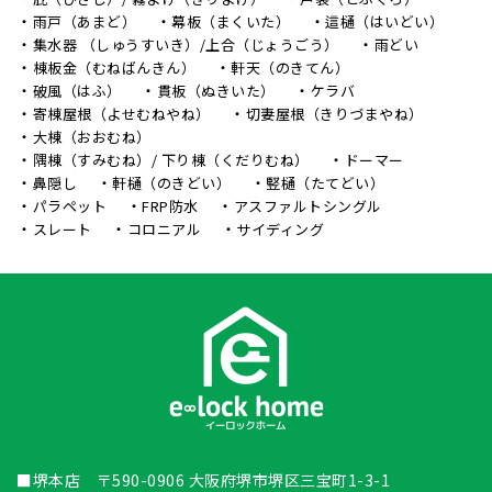
雨戸（あまど）
幕板（まくいた）
這樋（はいどい）
集水器 （しゅうすいき）/上合（じょうごう）
雨どい
棟板金（むねばんきん）
軒天（のきてん）
破風（はふ）
貫板（ぬきいた）
ケラバ
寄棟屋根（よせむねやね）
切妻屋根（きりづまやね）
大棟（おおむね）
隅棟（すみむね）/ 下り棟（くだりむね）
ドーマー
鼻隠し
軒樋（のきどい）
竪樋（たてどい）
パラペット
FRP防水
アスファルトシングル
スレート
コロニアル
サイディング
■堺本店 〒590-0906 大阪府堺市堺区三宝町1-3-1