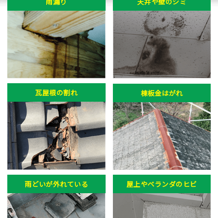
雨漏り
天井や壁のシミ
瓦屋根の割れ
棟板金はがれ
雨どいが外れている
屋上やベランダのヒビ