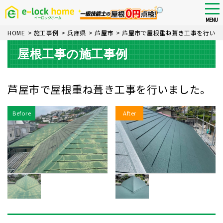
Skip
tog
nav
to
MENU
main
HOME
>
施工事例
>
兵庫県
>
芦屋市
>
芦屋市で屋根重ね葺き工事を行いま
content
屋根工事の施工事例
芦屋市で屋根重ね葺き工事を行いました。
Before
After