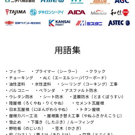
用語集
フィラー
プライマー（シーラー）
クラック
チョーキング
ALC（エーエルシー/パワーボード）
油性塗料
水性塗料
シーリング（コーキング）工事
バルコニー
ベランダ
アスファルト防水
ウレタン防水
シート防水
塗膜防水（とまくぼうすい）
陸屋根（ろくやね・りくやね）
セメント瓦屋根
日本瓦屋根（にほんがわらやね）
トタン屋根
屋根カバー工法
屋根葺き替え工事（やねふきかえこうじ）
雪止め
下葺き（したぶき）/ ルーフィング
野地板（のじいた）
笠木（かさぎ）
庇（ひさし）/ 霧よけ（きりよけ）
戸袋（とぶくろ）