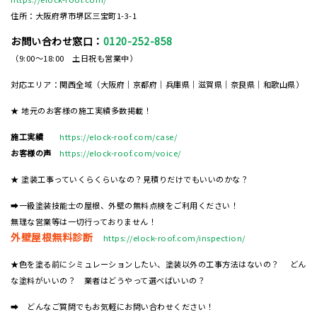
住所：大阪府堺市堺区三宝町1-3-1
お問い合わせ窓口：
0120-252-858
（9:00～18:00 土日祝も営業中）
対応エリア：関西全域（大阪府｜京都府｜兵庫県｜滋賀県｜奈良県｜和歌山県）
★ 地元のお客様の施工実績多数掲載！
施工実績
https://elock-roof.com/case/
お客様の声
https://elock-roof.com/voice/
★ 塗装工事っていくらくらいなの？見積りだけでもいいのかな？
➡一級塗装技能士の屋根、外壁の無料点検をご利用ください！
無理な営業等は一切行っておりません！
外壁屋根無料診断
https://elock-roof.com/inspection/
★色を塗る前にシミュレーションしたい、塗装以外の工事方法はないの？ どん
な塗料がいいの？ 業者はどうやって選べばいいの？
➡ どんなご質問でもお気軽にお問い合わせください！