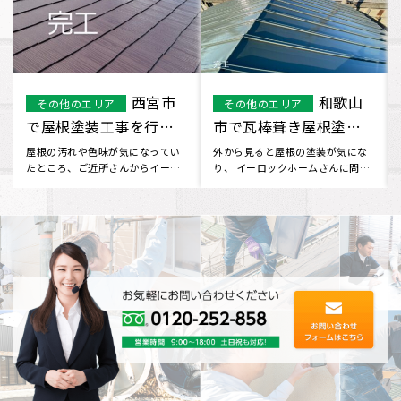
歌山
堺市南区で屋
尼崎市
大阪府
その他のエリア
塗装
根塗装工事を行いまし
で屋根塗装工事を行い
た。
ました。
気にな
自宅の屋根の汚れ、色褪せが気に
今回チラシを見て、イーロック
んに問い
なっていたところ ご近所の方がイ
んを知りました。 提案していた
積り
ーロックホームさんを教えてく
いた内容や価格にも満足できた
だ･･･
の･･･