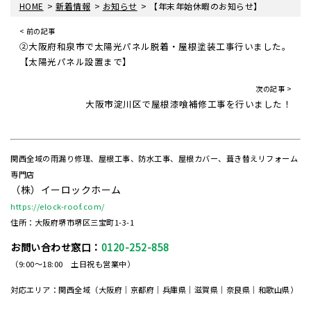
>
>
>
HOME
新着情報
お知らせ
【年末年始休暇のお知らせ】
< 前の記事
②大阪府和泉市で太陽光パネル脱着・屋根塗装工事行いました。
【太陽光パネル設置まで】
次の記事 >
大阪市淀川区で屋根漆喰補修工事を行いました！
関西全域の雨漏り修理、屋根工事、防水工事、屋根カバー、葺き替えリフォーム
専門店
（株）イーロックホーム
https://elock-roof.com/
住所：大阪府堺市堺区三宝町1-3-1
お問い合わせ窓口：
0120-252-858
（9:00～18:00 土日祝も営業中）
対応エリア：関西全域（大阪府｜京都府｜兵庫県｜滋賀県｜奈良県｜和歌山県）