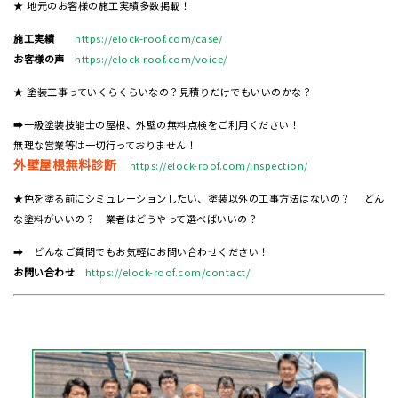
★ 地元のお客様の施工実績多数掲載！
施工実績
https://elock-roof.com/case/
お客様の声
https://elock-roof.com/voice/
★ 塗装工事っていくらくらいなの？見積りだけでもいいのかな？
➡一級塗装技能士の屋根、外壁の無料点検をご利用ください！
無理な営業等は一切行っておりません！
外壁屋根無料診断
https://elock-roof.com/inspection/
★色を塗る前にシミュレーションしたい、塗装以外の工事方法はないの？ どん
な塗料がいいの？ 業者はどうやって選べばいいの？
➡ どんなご質問でもお気軽にお問い合わせください！
お問い合わせ
https://elock-roof.com/contact/