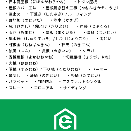
日本瓦屋根（にほんがわらやね）
トタン屋根
屋根カバー工法
屋根葺き替え工事（やねふきかえこうじ）
雪止め
下葺き（したぶき）/ ルーフィング
野地板（のじいた）
笠木（かさぎ）
庇（ひさし）/ 霧よけ（きりよけ）
戸袋（とぶくろ）
雨戸（あまど）
幕板（まくいた）
這樋（はいどい）
集水器 （しゅうすいき）/上合（じょうごう）
雨どい
棟板金（むねばんきん）
軒天（のきてん）
破風（はふ）
貫板（ぬきいた）
ケラバ
寄棟屋根（よせむねやね）
切妻屋根（きりづまやね）
大棟（おおむね）
隅棟（すみむね）/ 下り棟（くだりむね）
ドーマー
鼻隠し
軒樋（のきどい）
竪樋（たてどい）
パラペット
FRP防水
アスファルトシングル
スレート
コロニアル
サイディング