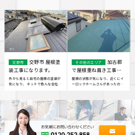
京都市
和歌山
その他のエリア
その他のエリア
で屋根重ね葺き工事を
市で瓦棒葺き屋根塗装
行いました
工事を行いました
かなり前から屋根の色や汚れが気
外から見ると屋根の塗装が気にな
になっていました。 イーロックホ
り、 イーロックホームさんに問い
ームさんに相談したところ、定
合わせました。 無料で見積り
期･･･
し･･･