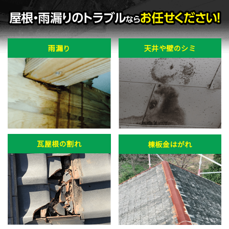
雨漏り
天井や壁のシミ
瓦屋根の割れ
棟板金はがれ