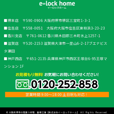
■堺本店 〒590-0906 大阪府堺市堺区三宝町1-3-1
■住吉店 〒558-0051 大阪府大阪市住吉区東粉浜3-23-23
■香川支店 〒761-0612 香川県木田郡三木町氷上1257-1
■滋賀店 〒520-2153 滋賀県大津市一里山6-2-17ブエナビス
タ瀬田
■神戸西店 〒651-2135 兵庫県神戸市西区王塚台6-95王塚マ
ンション 1F
営業時間 9:00～18:00 土日祝も対応！
©
大阪府堺市の雨漏り修理、屋根工事【株式会社イーロックホーム】
All Rights Reserved.