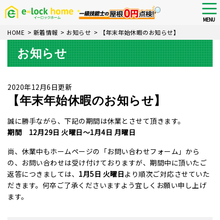
Skip
tog
nav
to
MENU
main
HOME
>
新着情報
>
お知らせ
>
【年末年始休暇のお知らせ】
content
お知らせ
2020年12月6日更新
【年末年始休暇のお知らせ】
誠に勝手ながら、下記の期間は休業とさせて頂きます。
期間 12月29日 火曜日～1月4日 月曜日
尚、休業中もホームページの「お問い合わせフォーム」から
の、お問い合わせは受け付けておりますが、期間中に頂いたご
返答につきましては、
1月5日 火曜日
より順次ご対応させていた
だきます。何卒ご了承くださいますよう宜しくお願い申し上げ
ます。