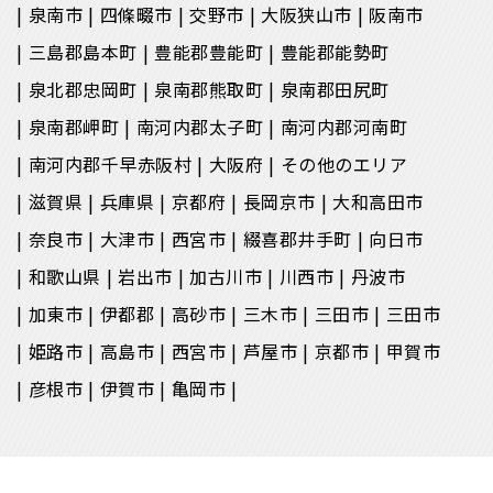
泉南市
四條畷市
交野市
大阪狭山市
阪南市
三島郡島本町
豊能郡豊能町
豊能郡能勢町
泉北郡忠岡町
泉南郡熊取町
泉南郡田尻町
泉南郡岬町
南河内郡太子町
南河内郡河南町
南河内郡千早赤阪村
大阪府
その他のエリア
滋賀県
兵庫県
京都府
長岡京市
大和高田市
奈良市
大津市
西宮市
綴喜郡井手町
向日市
和歌山県
岩出市
加古川市
川西市
丹波市
加東市
伊都郡
高砂市
三木市
三田市
三田市
姫路市
高島市
西宮市
芦屋市
京都市
甲賀市
彦根市
伊賀市
亀岡市