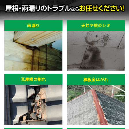
雨漏り
天井や壁のシミ
瓦屋根の割れ
棟板金はがれ