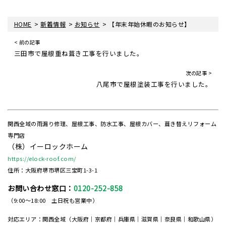
>
>
>
HOME
新着情報
お知らせ
【年末年始休暇のお知らせ】
< 前の記事
三田市で屋根重ね葺き工事を行いました。
次の記事 >
八尾市で屋根塗装工事を行いました。
関西全域の雨漏り修理、屋根工事、防水工事、屋根カバー、葺き替えリフォーム
専門店
（株）イーロックホーム
https://elock-roof.com/
住所：大阪府堺市堺区三宝町1-3-1
お問い合わせ窓口：
0120-252-858
（9:00～18:00 土日祝も営業中）
対応エリア：関西全域（大阪府｜京都府｜兵庫県｜滋賀県｜奈良県｜和歌山県）