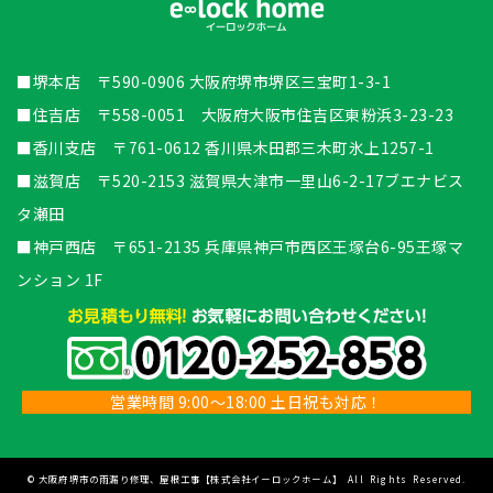
■堺本店 〒590-0906 大阪府堺市堺区三宝町1-3-1
■住吉店 〒558-0051 大阪府大阪市住吉区東粉浜3-23-23
■香川支店 〒761-0612 香川県木田郡三木町氷上1257-1
■滋賀店 〒520-2153 滋賀県大津市一里山6-2-17ブエナビス
タ瀬田
■神戸西店 〒651-2135 兵庫県神戸市西区王塚台6-95王塚マ
ンション 1F
営業時間 9:00～18:00 土日祝も対応！
©
大阪府堺市の雨漏り修理、屋根工事【株式会社イーロックホーム】
All Rights Reserved.