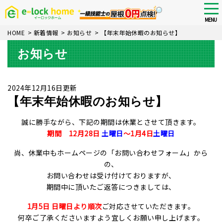
Skip
tog
nav
to
MENU
main
HOME
>
新着情報
>
お知らせ
>
【年末年始休暇のお知らせ】
content
お知らせ
2024年12月16日更新
【年末年始休暇のお知らせ】
誠に勝手ながら、下記の期間は休業とさせて頂きます。
期間 12月28日
土曜日
～1月4日
土曜日
尚、休業中もホームページの「お問い合わせフォーム」から
の、
お問い合わせは受け付けておりますが、
期間中に頂いたご返答につきましては、
1月5日 日曜日より順次
ご対応させていただきます。
何卒ご了承くださいますよう宜しくお願い申し上げます。