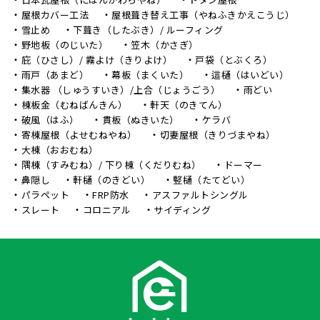
屋根カバー工法
屋根葺き替え工事（やねふきかえこうじ）
雪止め
下葺き（したぶき）/ ルーフィング
野地板（のじいた）
笠木（かさぎ）
庇（ひさし）/ 霧よけ（きりよけ）
戸袋（とぶくろ）
雨戸（あまど）
幕板（まくいた）
這樋（はいどい）
集水器 （しゅうすいき）/上合（じょうごう）
雨どい
棟板金（むねばんきん）
軒天（のきてん）
破風（はふ）
貫板（ぬきいた）
ケラバ
寄棟屋根（よせむねやね）
切妻屋根（きりづまやね）
大棟（おおむね）
隅棟（すみむね）/ 下り棟（くだりむね）
ドーマー
鼻隠し
軒樋（のきどい）
竪樋（たてどい）
パラペット
FRP防水
アスファルトシングル
スレート
コロニアル
サイディング