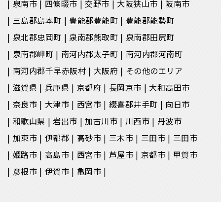
泉南市
四條畷市
交野市
大阪狭山市
阪南市
三島郡島本町
豊能郡豊能町
豊能郡能勢町
泉北郡忠岡町
泉南郡熊取町
泉南郡田尻町
泉南郡岬町
南河内郡太子町
南河内郡河南町
南河内郡千早赤阪村
大阪府
その他のエリア
滋賀県
兵庫県
京都府
長岡京市
大和高田市
奈良市
大津市
西宮市
綴喜郡井手町
向日市
和歌山県
岩出市
加古川市
川西市
丹波市
加東市
伊都郡
高砂市
三木市
三田市
三田市
姫路市
高島市
西宮市
芦屋市
京都市
甲賀市
彦根市
伊賀市
亀岡市