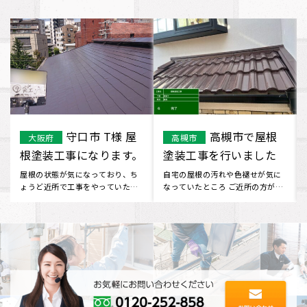
長岡京市で屋
堺市 M様屋根
京都府
堺市
根重ね葺き工事を行い
防水工事になります。
ました。
屋根の変色や劣化が気になってネ
台風の際に他社で修理を行った
ットで調べてみると イーロックホ
が、雨漏れしてきたのでどこか業
ームさんが出てきました。 口
者はないか探していると、チラシ
コ･･･
が入･･･