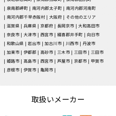
泉南郡岬町
南河内郡太子町
南河内郡河南町
南河内郡千早赤阪村
大阪府
その他のエリア
滋賀県
兵庫県
京都府
長岡京市
大和高田市
奈良市
大津市
西宮市
綴喜郡井手町
向日市
和歌山県
岩出市
加古川市
川西市
丹波市
加東市
伊都郡
高砂市
三木市
三田市
三田市
姫路市
高島市
西宮市
芦屋市
京都市
甲賀市
彦根市
伊賀市
亀岡市
取扱いメーカー