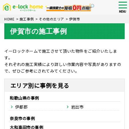
Skip
tog
nav
to
MENU
main
HOME
>
施工事例
>
その他のエリア
>
伊賀市
content
伊賀市の施工事例
イーロックホームで施工させて頂いた物件をご紹介いたしま
す。
それぞれの施工実績により詳しい作業内容や写真がありますの
で、ぜひご参考にされてみてください。
エリア別に事例を見る
和歌山県
伊都郡
岩出市
奈良市
大和高田市