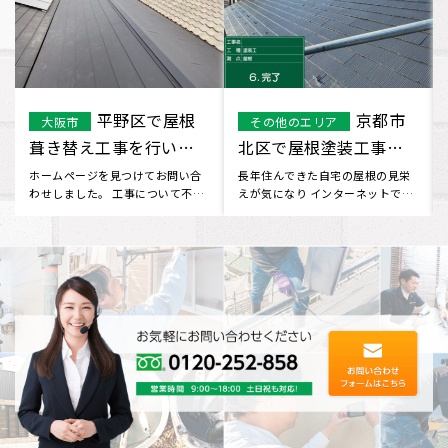
豊中市で屋根
堺市 M様屋根
豊中市
堺市
塗装工事を行いまし
防水工事になります。
た。
外から見ると自宅の屋根の塗装が
台風の際に他社で修理を行った
気になり、 ネットで色んな会社を
が、雨漏れしてきたのでどこか業
検索していたところ、 イーロ
者はないか探していると、チラシ
ッ･･･
が入･･･