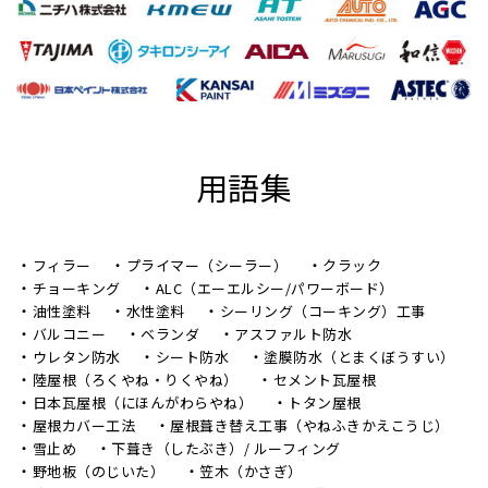
用語集
フィラー
プライマー（シーラー）
クラック
チョーキング
ALC（エーエルシー/パワーボード）
油性塗料
水性塗料
シーリング（コーキング）工事
バルコニー
ベランダ
アスファルト防水
ウレタン防水
シート防水
塗膜防水（とまくぼうすい）
陸屋根（ろくやね・りくやね）
セメント瓦屋根
日本瓦屋根（にほんがわらやね）
トタン屋根
屋根カバー工法
屋根葺き替え工事（やねふきかえこうじ）
雪止め
下葺き（したぶき）/ ルーフィング
野地板（のじいた）
笠木（かさぎ）