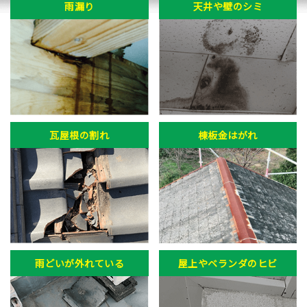
雨漏り
天井や壁のシミ
瓦屋根の割れ
棟板金はがれ
雨どいが外れている
屋上やベランダのヒビ