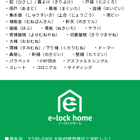
庇（ひさし）/ 霧よけ（きりよけ）
戸袋（とぶくろ）
雨戸（あまど）
幕板（まくいた）
這樋（はいどい）
集水器 （しゅうすいき）/上合（じょうごう）
雨どい
棟板金（むねばんきん）
軒天（のきてん）
破風（はふ）
貫板（ぬきいた）
ケラバ
寄棟屋根（よせむねやね）
切妻屋根（きりづまやね）
大棟（おおむね）
隅棟（すみむね）/ 下り棟（くだりむね）
ドーマー
鼻隠し
軒樋（のきどい）
竪樋（たてどい）
パラペット
FRP防水
アスファルトシングル
スレート
コロニアル
サイディング
■堺本店 〒590-0906 大阪府堺市堺区三宝町1-3-1