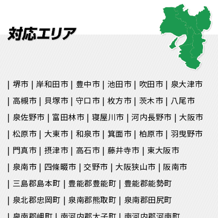
堺市
岸和田市
豊中市
池田市
吹田市
泉大津市
高槻市
貝塚市
守口市
枚方市
茨木市
八尾市
泉佐野市
富田林市
寝屋川市
河内長野市
大阪市
松原市
大東市
和泉市
箕面市
柏原市
羽曳野市
門真市
摂津市
高石市
藤井寺市
東大阪市
泉南市
四條畷市
交野市
大阪狭山市
阪南市
三島郡島本町
豊能郡豊能町
豊能郡能勢町
泉北郡忠岡町
泉南郡熊取町
泉南郡田尻町
泉南郡岬町
南河内郡太子町
南河内郡河南町