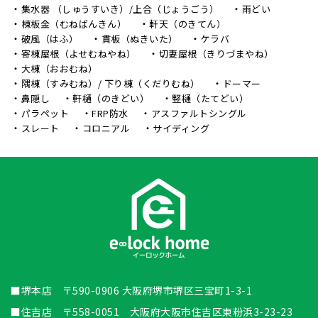
集水器 （しゅうすいき）/上合（じょうごう）
雨どい
棟板金（むねばんきん）
軒天（のきてん）
破風（はふ）
貫板（ぬきいた）
ケラバ
寄棟屋根（よせむねやね）
切妻屋根（きりづまやね）
大棟（おおむね）
隅棟（すみむね）/ 下り棟（くだりむね）
ドーマー
鼻隠し
軒樋（のきどい）
竪樋（たてどい）
パラペット
FRP防水
アスファルトシングル
スレート
コロニアル
サイディング
■堺本店 〒590-0906 大阪府堺市堺区三宝町1-3-1
■住吉店 〒558-0051 大阪府大阪市住吉区東粉浜3-23-23