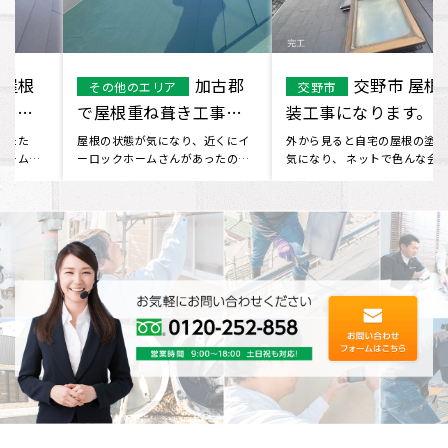
加古郡
交野市 屋根塗
その他のエリア
交野市
で屋根重ね葺き工事を
装工事になります。
行いました。
屋根の状態が気になり、近くにイ
外から見ると自宅の屋根の塗装が
ーロックホームさんがあったので
気になり、 ネットで色んな会社を
行ってみました。 現状をお伝え
検索していたところ、 イーロ
し･･･
ッ･･･