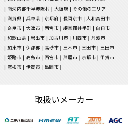
南河内郡千早赤阪村
大阪府
その他のエリア
滋賀県
兵庫県
京都府
長岡京市
大和高田市
奈良市
大津市
西宮市
綴喜郡井手町
向日市
和歌山県
岩出市
加古川市
川西市
丹波市
加東市
伊都郡
高砂市
三木市
三田市
三田市
姫路市
高島市
西宮市
芦屋市
京都市
甲賀市
彦根市
伊賀市
亀岡市
取扱いメーカー