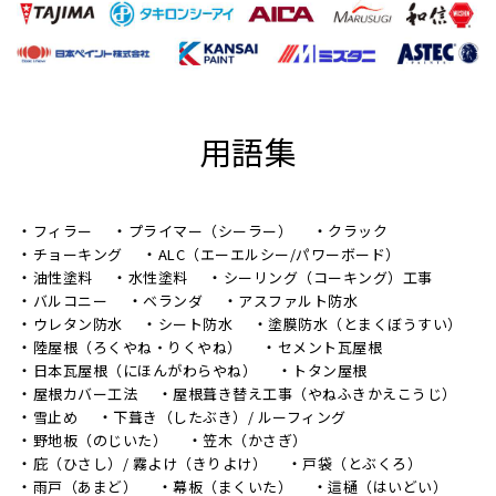
用語集
フィラー
プライマー（シーラー）
クラック
チョーキング
ALC（エーエルシー/パワーボード）
油性塗料
水性塗料
シーリング（コーキング）工事
バルコニー
ベランダ
アスファルト防水
ウレタン防水
シート防水
塗膜防水（とまくぼうすい）
陸屋根（ろくやね・りくやね）
セメント瓦屋根
日本瓦屋根（にほんがわらやね）
トタン屋根
屋根カバー工法
屋根葺き替え工事（やねふきかえこうじ）
雪止め
下葺き（したぶき）/ ルーフィング
野地板（のじいた）
笠木（かさぎ）
庇（ひさし）/ 霧よけ（きりよけ）
戸袋（とぶくろ）
雨戸（あまど）
幕板（まくいた）
這樋（はいどい）