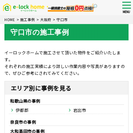
Skip
tog
nav
to
MENU
main
HOME
>
施工事例
>
大阪府
>
守口市
content
守口市の施工事例
イーロックホームで施工させて頂いた物件をご紹介いたしま
す。
それぞれの施工実績により詳しい作業内容や写真がありますの
で、ぜひご参考にされてみてください。
エリア別に事例を見る
和歌山県
伊都郡
岩出市
奈良市
大和高田市