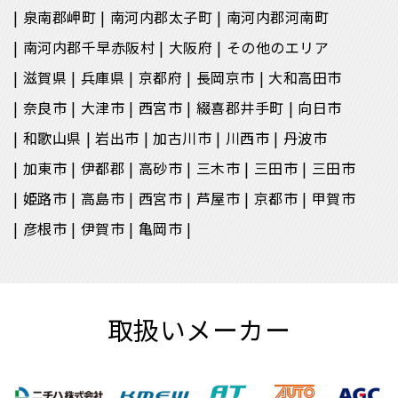
泉南郡岬町
南河内郡太子町
南河内郡河南町
南河内郡千早赤阪村
大阪府
その他のエリア
滋賀県
兵庫県
京都府
長岡京市
大和高田市
奈良市
大津市
西宮市
綴喜郡井手町
向日市
和歌山県
岩出市
加古川市
川西市
丹波市
加東市
伊都郡
高砂市
三木市
三田市
三田市
姫路市
高島市
西宮市
芦屋市
京都市
甲賀市
彦根市
伊賀市
亀岡市
取扱いメーカー