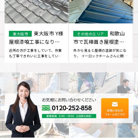
泉大津市で屋
大阪市生野区
大阪府
大阪市
根重ね葺き工事を行い
で屋根重ね葺き工事を
ました。
行いました
家が古くなって来て、屋根の変色
家が古くなって来て、屋根の変色
や劣化が気になっていた時、 近所
や劣化も気になっていた時、 HPで
の方にイーロックホームさんを
イーロックホームさんを見つけ･･･
教･･･