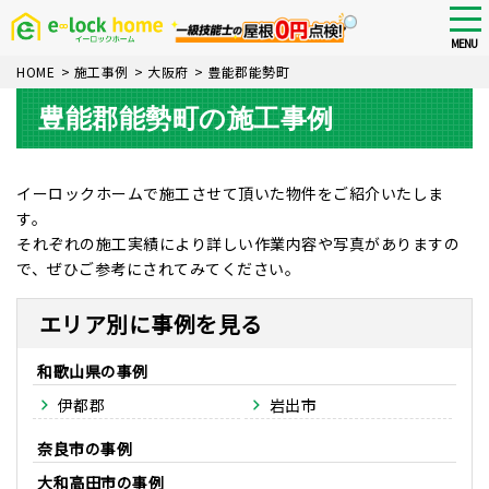
Skip
tog
nav
to
MENU
main
HOME
>
施工事例
>
大阪府
>
豊能郡能勢町
content
豊能郡能勢町の施工事例
イーロックホームで施工させて頂いた物件をご紹介いたしま
す。
それぞれの施工実績により詳しい作業内容や写真がありますの
で、ぜひご参考にされてみてください。
エリア別に事例を見る
和歌山県
伊都郡
岩出市
奈良市
大和高田市