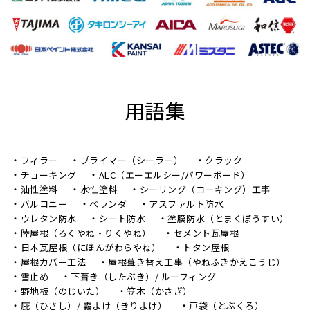
用語集
フィラー
プライマー（シーラー）
クラック
チョーキング
ALC（エーエルシー/パワーボード）
油性塗料
水性塗料
シーリング（コーキング）工事
バルコニー
ベランダ
アスファルト防水
ウレタン防水
シート防水
塗膜防水（とまくぼうすい）
陸屋根（ろくやね・りくやね）
セメント瓦屋根
日本瓦屋根（にほんがわらやね）
トタン屋根
屋根カバー工法
屋根葺き替え工事（やねふきかえこうじ）
雪止め
下葺き（したぶき）/ ルーフィング
野地板（のじいた）
笠木（かさぎ）
庇（ひさし）/ 霧よけ（きりよけ）
戸袋（とぶくろ）