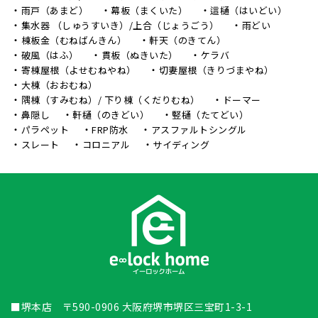
雨戸（あまど）
幕板（まくいた）
這樋（はいどい）
集水器 （しゅうすいき）/上合（じょうごう）
雨どい
棟板金（むねばんきん）
軒天（のきてん）
破風（はふ）
貫板（ぬきいた）
ケラバ
寄棟屋根（よせむねやね）
切妻屋根（きりづまやね）
大棟（おおむね）
隅棟（すみむね）/ 下り棟（くだりむね）
ドーマー
鼻隠し
軒樋（のきどい）
竪樋（たてどい）
パラペット
FRP防水
アスファルトシングル
スレート
コロニアル
サイディング
■堺本店 〒590-0906 大阪府堺市堺区三宝町1-3-1