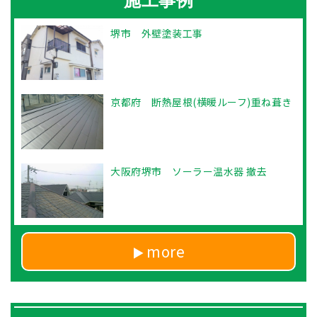
施工事例
堺市 外壁塗装工事
京都府 断熱屋根(横暖ルーフ)重ね葺き
大阪府堺市 ソーラー温水器 撤去
more