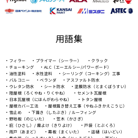
用語集
フィラー
プライマー（シーラー）
クラック
チョーキング
ALC（エーエルシー/パワーボード）
油性塗料
水性塗料
シーリング（コーキング）工事
バルコニー
ベランダ
アスファルト防水
ウレタン防水
シート防水
塗膜防水（とまくぼうすい）
陸屋根（ろくやね・りくやね）
セメント瓦屋根
日本瓦屋根（にほんがわらやね）
トタン屋根
屋根カバー工法
屋根葺き替え工事（やねふきかえこうじ）
雪止め
下葺き（したぶき）/ ルーフィング
野地板（のじいた）
笠木（かさぎ）
庇（ひさし）/ 霧よけ（きりよけ）
戸袋（とぶくろ）
雨戸（あまど）
幕板（まくいた）
這樋（はいどい）