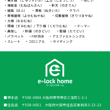
集水器 （しゅうすいき）/上合（じょうごう）
雨どい
棟板金（むねばんきん）
軒天（のきてん）
破風（はふ）
貫板（ぬきいた）
ケラバ
寄棟屋根（よせむねやね）
切妻屋根（きりづまやね）
大棟（おおむね）
隅棟（すみむね）/ 下り棟（くだりむね）
ドーマー
鼻隠し
軒樋（のきどい）
竪樋（たてどい）
パラペット
FRP防水
アスファルトシングル
スレート
コロニアル
サイディング
■堺本店 〒590-0906 大阪府堺市堺区三宝町1-3-1
■住吉店 〒558-0051 大阪府大阪市住吉区東粉浜3-23-23