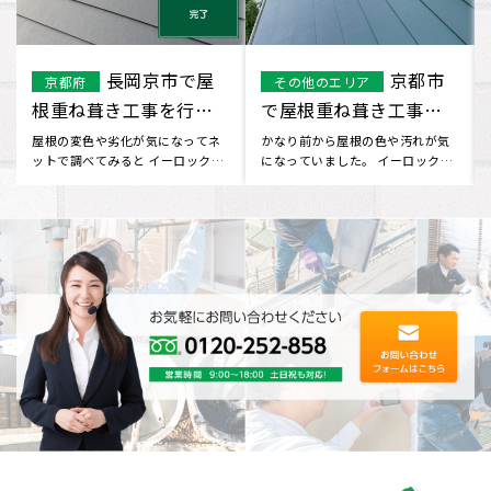
宇治市
大阪市で屋根
その他のエリア
大阪市
で屋根葺き替え工事を
塗装を行いました。
行いました
ホームページを見つけてお問い合
屋根の事が気になりネットで検索
わせしました。 工事について不安
していた所 HPをみつけて問い合わ
な部分もありましたが、 見積
せをしました。 無料で見積り･･･
り･･･