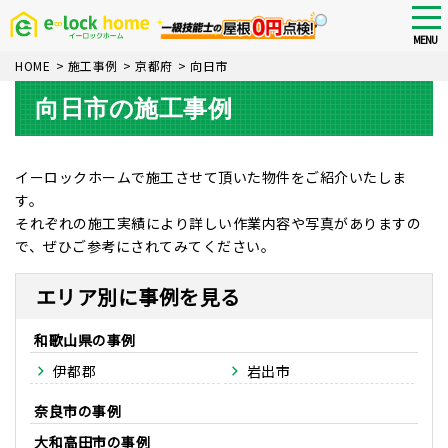
Skip
tog
nav
to
MENU
main
HOME
>
施工事例
>
京都府
>
向日市
content
向日市の施工事例
イーロックホームで施工させて頂いた物件をご紹介いたしま
す。
それぞれの施工実績により詳しい作業内容や写真がありますの
で、ぜひご参考にされてみてください。
エリア別に事例を見る
和歌山県
伊都郡
岩出市
奈良市
大和高田市