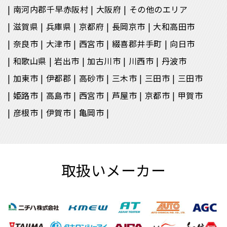
南河内郡千早赤阪村
大阪府
その他のエリア
滋賀県
兵庫県
京都府
長岡京市
大和高田市
奈良市
大津市
西宮市
綴喜郡井手町
向日市
和歌山県
岩出市
加古川市
川西市
丹波市
加東市
伊都郡
高砂市
三木市
三田市
三田市
姫路市
高島市
西宮市
芦屋市
京都市
甲賀市
彦根市
伊賀市
亀岡市
取扱いメーカー