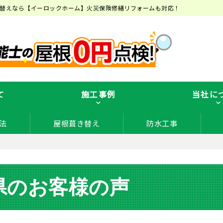
替えなら【イーロックホーム】火災保険修繕リフォームも対応！
て
施工事例
当社に
法
屋根葺き替え
防水工事
県のお客様の声