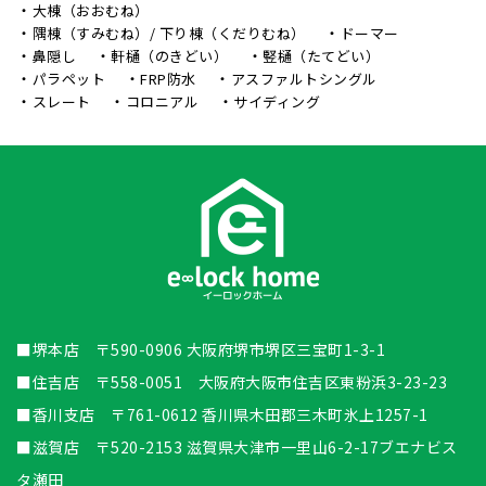
大棟（おおむね）
隅棟（すみむね）/ 下り棟（くだりむね）
ドーマー
鼻隠し
軒樋（のきどい）
竪樋（たてどい）
パラペット
FRP防水
アスファルトシングル
スレート
コロニアル
サイディング
■堺本店 〒590-0906 大阪府堺市堺区三宝町1-3-1
■住吉店 〒558-0051 大阪府大阪市住吉区東粉浜3-23-23
■香川支店 〒761-0612 香川県木田郡三木町氷上1257-1
■滋賀店 〒520-2153 滋賀県大津市一里山6-2-17ブエナビス
タ瀬田