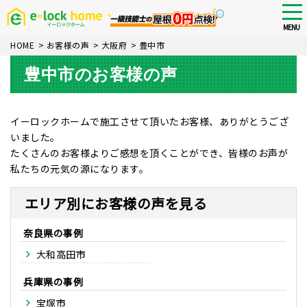
Skip
tog
nav
to
MENU
main
HOME
>
お客様の声
>
大阪府
>
豊中市
content
豊中市のお客様の声
イーロックホームで施工させて頂いたお客様、ありがとうござ
いました。
たくさんのお客様よりご感想を頂くことができ、皆様のお声が
私たちの元気の源になります。
エリア別にお客様の声を見る
奈良県
大和高田市
兵庫県
宝塚市