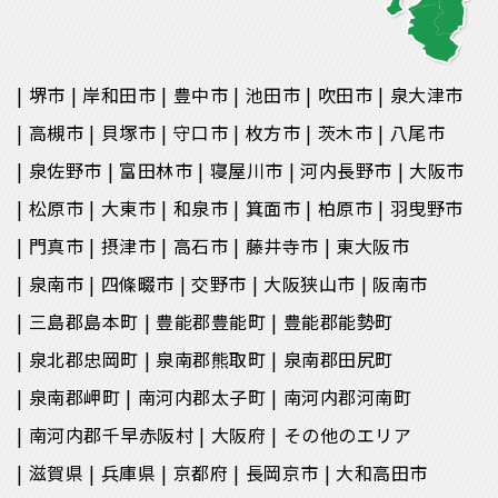
堺市
岸和田市
豊中市
池田市
吹田市
泉大津市
高槻市
貝塚市
守口市
枚方市
茨木市
八尾市
泉佐野市
富田林市
寝屋川市
河内長野市
大阪市
松原市
大東市
和泉市
箕面市
柏原市
羽曳野市
門真市
摂津市
高石市
藤井寺市
東大阪市
泉南市
四條畷市
交野市
大阪狭山市
阪南市
三島郡島本町
豊能郡豊能町
豊能郡能勢町
泉北郡忠岡町
泉南郡熊取町
泉南郡田尻町
泉南郡岬町
南河内郡太子町
南河内郡河南町
南河内郡千早赤阪村
大阪府
その他のエリア
滋賀県
兵庫県
京都府
長岡京市
大和高田市