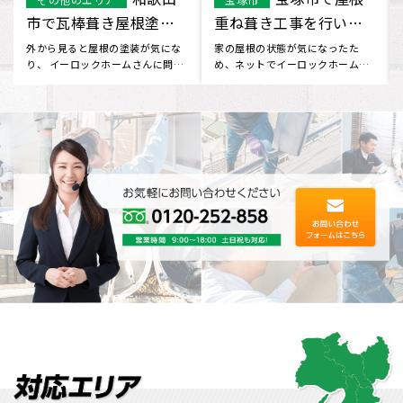
で屋根葺き替え工事を
屋根漆喰工事になりま
行いました
す。
ホームページを見つけてお問い合
近所の方が工事をしていて、作業
わせしました。 工事について不安
も丁寧できれいに工事をしていた
な部分もありましたが、 見積
ので、一緒に屋根を見てもらうこ
り･･･
と･･･