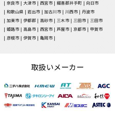
奈良市
大津市
西宮市
綴喜郡井手町
向日市
和歌山県
岩出市
加古川市
川西市
丹波市
加東市
伊都郡
高砂市
三木市
三田市
三田市
姫路市
高島市
西宮市
芦屋市
京都市
甲賀市
彦根市
伊賀市
亀岡市
取扱いメーカー