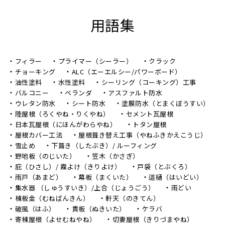
用語集
フィラー
プライマー（シーラー）
クラック
チョーキング
ALC（エーエルシー/パワーボード）
油性塗料
水性塗料
シーリング（コーキング）工事
バルコニー
ベランダ
アスファルト防水
ウレタン防水
シート防水
塗膜防水（とまくぼうすい）
陸屋根（ろくやね・りくやね）
セメント瓦屋根
日本瓦屋根（にほんがわらやね）
トタン屋根
屋根カバー工法
屋根葺き替え工事（やねふきかえこうじ）
雪止め
下葺き（したぶき）/ ルーフィング
野地板（のじいた）
笠木（かさぎ）
庇（ひさし）/ 霧よけ（きりよけ）
戸袋（とぶくろ）
雨戸（あまど）
幕板（まくいた）
這樋（はいどい）
集水器 （しゅうすいき）/上合（じょうごう）
雨どい
棟板金（むねばんきん）
軒天（のきてん）
破風（はふ）
貫板（ぬきいた）
ケラバ
寄棟屋根（よせむねやね）
切妻屋根（きりづまやね）