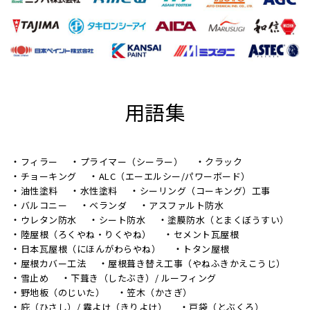
用語集
フィラー
プライマー（シーラー）
クラック
チョーキング
ALC（エーエルシー/パワーボード）
油性塗料
水性塗料
シーリング（コーキング）工事
バルコニー
ベランダ
アスファルト防水
ウレタン防水
シート防水
塗膜防水（とまくぼうすい）
陸屋根（ろくやね・りくやね）
セメント瓦屋根
日本瓦屋根（にほんがわらやね）
トタン屋根
屋根カバー工法
屋根葺き替え工事（やねふきかえこうじ）
雪止め
下葺き（したぶき）/ ルーフィング
野地板（のじいた）
笠木（かさぎ）
庇（ひさし）/ 霧よけ（きりよけ）
戸袋（とぶくろ）