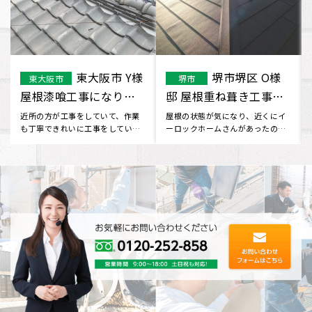
守口市 T様 屋
西宮市
大阪府
その他のエリア
根塗装工事になります。
で屋根重ね葺き工事を
行いました
屋根の状態が気になっており、ち
屋根の見栄えが気になり、ネット
ょうど近所で工事をやっていた、
で調べてみるとイーロックホーム
イーロックホームさんの職人に声
さんが出てきました。 無料で屋
を･･･
根･･･