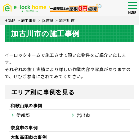
Skip
tog
nav
to
MENU
main
HOME
>
施工事例
>
兵庫県
>
加古川市
content
加古川市の施工事例
イーロックホームで施工させて頂いた物件をご紹介いたしま
す。
それぞれの施工実績により詳しい作業内容や写真がありますの
で、ぜひご参考にされてみてください。
エリア別に事例を見る
和歌山県
伊都郡
岩出市
奈良市
大和高田市