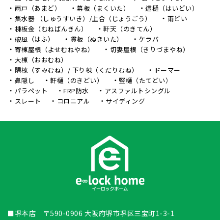
雨戸（あまど）
幕板（まくいた）
這樋（はいどい）
集水器 （しゅうすいき）/上合（じょうごう）
雨どい
棟板金（むねばんきん）
軒天（のきてん）
破風（はふ）
貫板（ぬきいた）
ケラバ
寄棟屋根（よせむねやね）
切妻屋根（きりづまやね）
大棟（おおむね）
隅棟（すみむね）/ 下り棟（くだりむね）
ドーマー
鼻隠し
軒樋（のきどい）
竪樋（たてどい）
パラペット
FRP防水
アスファルトシングル
スレート
コロニアル
サイディング
■堺本店 〒590-0906 大阪府堺市堺区三宝町1-3-1