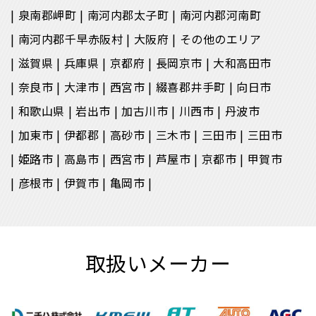
泉南郡岬町
南河内郡太子町
南河内郡河南町
南河内郡千早赤阪村
大阪府
その他のエリア
滋賀県
兵庫県
京都府
長岡京市
大和高田市
奈良市
大津市
西宮市
綴喜郡井手町
向日市
和歌山県
岩出市
加古川市
川西市
丹波市
加東市
伊都郡
高砂市
三木市
三田市
三田市
姫路市
高島市
西宮市
芦屋市
京都市
甲賀市
彦根市
伊賀市
亀岡市
取扱いメーカー