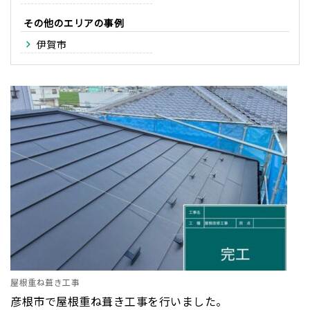
その他のエリア
伊賀市
屋根重ね葺き工事
彦根市で屋根重ね葺き工事を行いました。