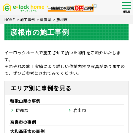
Skip
tog
nav
to
MENU
main
HOME
>
施工事例
>
滋賀県
>
彦根市
content
彦根市の施工事例
イーロックホームで施工させて頂いた物件をご紹介いたしま
す。
それぞれの施工実績により詳しい作業内容や写真がありますの
で、ぜひご参考にされてみてください。
エリア別に事例を見る
和歌山県
伊都郡
岩出市
奈良市
大和高田市