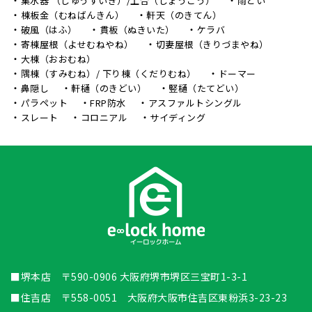
集水器 （しゅうすいき）/上合（じょうごう）
雨どい
棟板金（むねばんきん）
軒天（のきてん）
破風（はふ）
貫板（ぬきいた）
ケラバ
寄棟屋根（よせむねやね）
切妻屋根（きりづまやね）
大棟（おおむね）
隅棟（すみむね）/ 下り棟（くだりむね）
ドーマー
鼻隠し
軒樋（のきどい）
竪樋（たてどい）
パラペット
FRP防水
アスファルトシングル
スレート
コロニアル
サイディング
■堺本店 〒590-0906 大阪府堺市堺区三宝町1-3-1
■住吉店 〒558-0051 大阪府大阪市住吉区東粉浜3-23-23