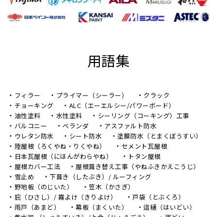
用語集
フィラー
プライマー（シーラー）
クラック
チョーキング
ALC（エーエルシー/パワーボード）
油性塗料
水性塗料
シーリング（コーキング）工事
バルコニー
ベランダ
アスファルト防水
ウレタン防水
シート防水
塗膜防水（とまくぼうすい）
陸屋根（ろくやね・りくやね）
セメント瓦屋根
日本瓦屋根（にほんがわらやね）
トタン屋根
屋根カバー工法
屋根葺き替え工事（やねふきかえこうじ）
雪止め
下葺き（したぶき）/ ルーフィング
野地板（のじいた）
笠木（かさぎ）
庇（ひさし）/ 霧よけ（きりよけ）
戸袋（とぶくろ）
雨戸（あまど）
幕板（まくいた）
這樋（はいどい）