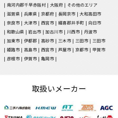
南河内郡千早赤阪村
大阪府
その他のエリア
滋賀県
兵庫県
京都府
長岡京市
大和高田市
奈良市
大津市
西宮市
綴喜郡井手町
向日市
和歌山県
岩出市
加古川市
川西市
丹波市
加東市
伊都郡
高砂市
三木市
三田市
三田市
姫路市
高島市
西宮市
芦屋市
京都市
甲賀市
彦根市
伊賀市
亀岡市
取扱いメーカー