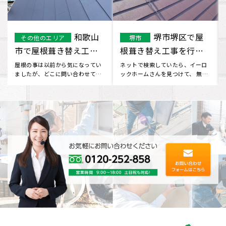
豊中市で屋根
寝屋川市 S様
豊中市
寝屋川市
塗装工事を行いまし
屋根重ね葺き工事にな
た。
ります。
外から見ると自宅の屋根の塗装が
ホームページを見つけてお問い合
気になり、 ネットで色んな会社を
わせしました。工事について不安
検索していたところ、 イーロ
な部分もありましたが、見積りに
ッ･･･
来･･･