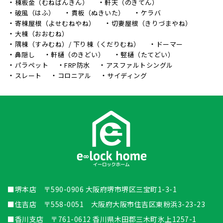
棟板金（むねばんきん）
軒天（のきてん）
破風（はふ）
貫板（ぬきいた）
ケラバ
寄棟屋根（よせむねやね）
切妻屋根（きりづまやね）
大棟（おおむね）
隅棟（すみむね）/ 下り棟（くだりむね）
ドーマー
鼻隠し
軒樋（のきどい）
竪樋（たてどい）
パラペット
FRP防水
アスファルトシングル
スレート
コロニアル
サイディング
■堺本店 〒590-0906 大阪府堺市堺区三宝町1-3-1
■住吉店 〒558-0051 大阪府大阪市住吉区東粉浜3-23-23
■香川支店 〒761-0612 香川県木田郡三木町氷上1257-1