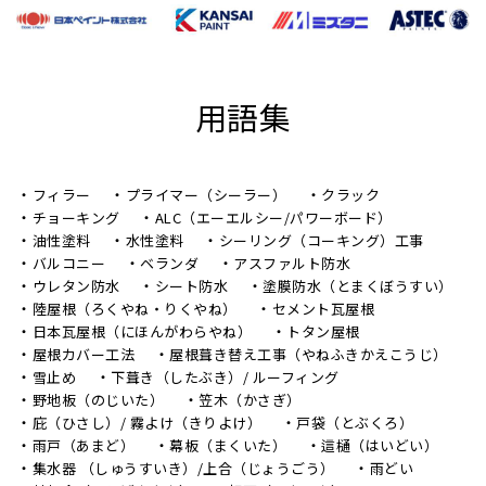
用語集
フィラー
プライマー（シーラー）
クラック
チョーキング
ALC（エーエルシー/パワーボード）
油性塗料
水性塗料
シーリング（コーキング）工事
バルコニー
ベランダ
アスファルト防水
ウレタン防水
シート防水
塗膜防水（とまくぼうすい）
陸屋根（ろくやね・りくやね）
セメント瓦屋根
日本瓦屋根（にほんがわらやね）
トタン屋根
屋根カバー工法
屋根葺き替え工事（やねふきかえこうじ）
雪止め
下葺き（したぶき）/ ルーフィング
野地板（のじいた）
笠木（かさぎ）
庇（ひさし）/ 霧よけ（きりよけ）
戸袋（とぶくろ）
雨戸（あまど）
幕板（まくいた）
這樋（はいどい）
集水器 （しゅうすいき）/上合（じょうごう）
雨どい