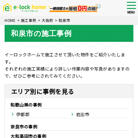
Skip
tog
nav
to
MENU
main
HOME
>
施工事例
>
大阪府
>
和泉市
content
和泉市の施工事例
イーロックホームで施工させて頂いた物件をご紹介いたしま
す。
それぞれの施工実績により詳しい作業内容や写真がありますの
で、ぜひご参考にされてみてください。
エリア別に事例を見る
和歌山県
伊都郡
岩出市
奈良市
大和高田市