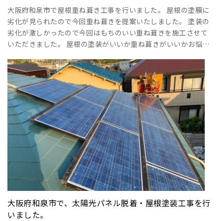
大阪府和泉市で屋根重ね葺き工事を行いました。 屋根の塗膜に
劣化が見られたので今回重ね葺きを提案いたしました。 塗装の
劣化が激しかったので今回はもちのいい重ね葺きを施工させて
いただきました。 屋根の塗装がいいか重ね葺きがいいかお悩み
のお客様は当社が 一度無料でお見積りさせていただきますの
で、お客様の予算に合わせて 適切にご提案させていただきま
す。 よろしければお気軽にお問い合わせください！ 詳しくは現
場レポートをご確認ください！ ↓↓↓ 大阪府和泉市で屋根重ね
葺き工事現場レポート【施工前～完工まで･･･
大阪府和泉市で、太陽光パネル脱着・屋根塗装工事を行
いました。