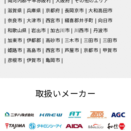
南河内郡千早赤阪村
大阪府
その他のエリア
滋賀県
兵庫県
京都府
長岡京市
大和高田市
奈良市
大津市
西宮市
綴喜郡井手町
向日市
和歌山県
岩出市
加古川市
川西市
丹波市
加東市
伊都郡
高砂市
三木市
三田市
三田市
姫路市
高島市
西宮市
芦屋市
京都市
甲賀市
彦根市
伊賀市
亀岡市
取扱いメーカー