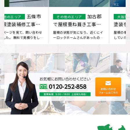
加古郡
大阪市で屋根
その他のエリア
大阪市
で屋根重ね葺き工事を
塗装を行いました。
行いました。
屋根の状態が気になり、近くにイ
屋根の事が気になりネットで検索
ーロックホームさんがあったので
していた所 HPをみつけて問い合わ
行ってみました。 現状をお伝え
せをしました。 無料で見積り･･･
し･･･