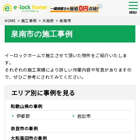
Skip
tog
nav
to
MENU
main
HOME
>
施工事例
>
大阪府
>
泉南市
content
泉南市の施工事例
イーロックホームで施工させて頂いた物件をご紹介いたしま
す。
それぞれの施工実績により詳しい作業内容や写真がありますの
で、ぜひご参考にされてみてください。
エリア別に事例を見る
和歌山県
伊都郡
岩出市
奈良市
大和高田市