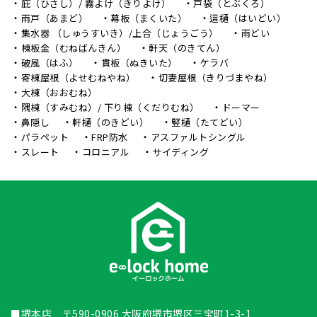
庇（ひさし）/ 霧よけ（きりよけ）
戸袋（とぶくろ）
雨戸（あまど）
幕板（まくいた）
這樋（はいどい）
集水器 （しゅうすいき）/上合（じょうごう）
雨どい
棟板金（むねばんきん）
軒天（のきてん）
破風（はふ）
貫板（ぬきいた）
ケラバ
寄棟屋根（よせむねやね）
切妻屋根（きりづまやね）
大棟（おおむね）
隅棟（すみむね）/ 下り棟（くだりむね）
ドーマー
鼻隠し
軒樋（のきどい）
竪樋（たてどい）
パラペット
FRP防水
アスファルトシングル
スレート
コロニアル
サイディング
■堺本店 〒590-0906 大阪府堺市堺区三宝町1-3-1