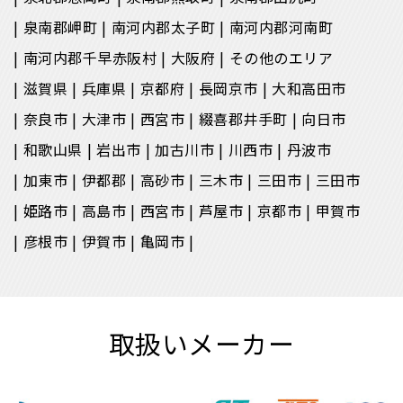
泉南郡岬町
南河内郡太子町
南河内郡河南町
南河内郡千早赤阪村
大阪府
その他のエリア
滋賀県
兵庫県
京都府
長岡京市
大和高田市
奈良市
大津市
西宮市
綴喜郡井手町
向日市
和歌山県
岩出市
加古川市
川西市
丹波市
加東市
伊都郡
高砂市
三木市
三田市
三田市
姫路市
高島市
西宮市
芦屋市
京都市
甲賀市
彦根市
伊賀市
亀岡市
取扱いメーカー