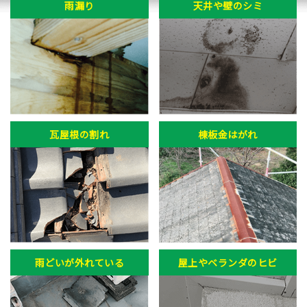
雨漏り
天井や壁のシミ
瓦屋根の割れ
棟板金はがれ
雨どいが外れている
屋上やベランダのヒビ