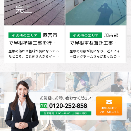
守口市 M様 重
宇治市
守口市
その他のエリア
ね葺き工事になります
で屋根葺き替え工事を
行いました
屋根の事は以前から気になって
ホームページを見つけてお問い合
いましたが、どこに問い合わせて
わせしました。 工事について不安
いいかわからず…インターネット
な部分もありましたが、 見積
で･･･
り･･･