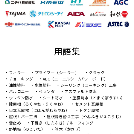
用語集
フィラー
プライマー（シーラー）
クラック
チョーキング
ALC（エーエルシー/パワーボード）
油性塗料
水性塗料
シーリング（コーキング）工事
バルコニー
ベランダ
アスファルト防水
ウレタン防水
シート防水
塗膜防水（とまくぼうすい）
陸屋根（ろくやね・りくやね）
セメント瓦屋根
日本瓦屋根（にほんがわらやね）
トタン屋根
屋根カバー工法
屋根葺き替え工事（やねふきかえこうじ）
雪止め
下葺き（したぶき）/ ルーフィング
野地板（のじいた）
笠木（かさぎ）